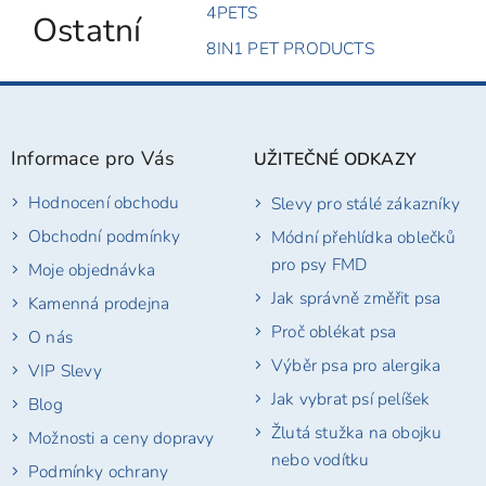
4PETS
Ostatní
8IN1 PET PRODUCTS
Z
á
p
Informace pro Vás
UŽITEČNÉ ODKAZY
a
t
Hodnocení obchodu
Slevy pro stálé zákazníky
í
Obchodní podmínky
Módní přehlídka oblečků
pro psy FMD
Moje objednávka
Jak správně změřit psa
Kamenná prodejna
Proč oblékat psa
O nás
Výběr psa pro alergika
VIP Slevy
Jak vybrat psí pelíšek
Blog
Žlutá stužka na obojku
Možnosti a ceny dopravy
nebo vodítku
Podmínky ochrany