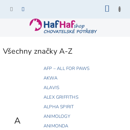
Přejít
NÁKU
na
KOŠÍK
obsah
Všechny značky A-Z
AFP – ALL FOR PAWS
AKWA
ALAVIS
ALEX GRIFFITHS
ALPHA SPIRIT
ANIMOLOGY
A
ANIMONDA