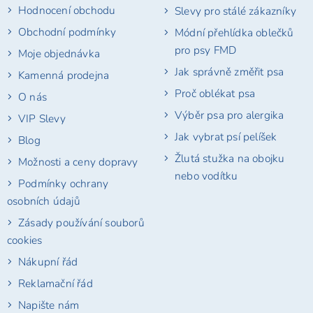
t
í
Hodnocení obchodu
Slevy pro stálé zákazníky
í
p
r
Obchodní podmínky
Módní přehlídka oblečků
v
pro psy FMD
Moje objednávka
k
y
Jak správně změřit psa
Kamenná prodejna
v
Proč oblékat psa
ý
O nás
p
Výběr psa pro alergika
VIP Slevy
i
s
Jak vybrat psí pelíšek
Blog
u
Žlutá stužka na obojku
Možnosti a ceny dopravy
nebo vodítku
Podmínky ochrany
osobních údajů
Zásady používání souborů
cookies
Nákupní řád
Reklamační řád
Napište nám