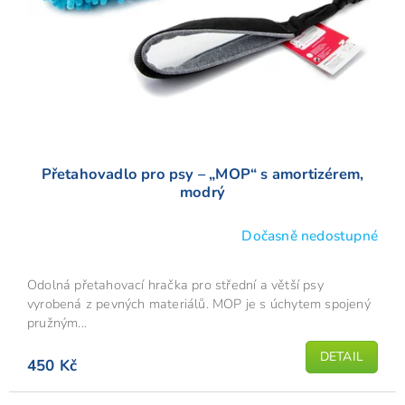
o
d
u
k
t
ů
Přetahovadlo pro psy – „MOP“ s amortizérem,
modrý
Dočasně nedostupné
Odolná přetahovací hračka pro střední a větší psy
vyrobená z pevných materiálů. MOP je s úchytem spojený
pružným...
DETAIL
450 Kč