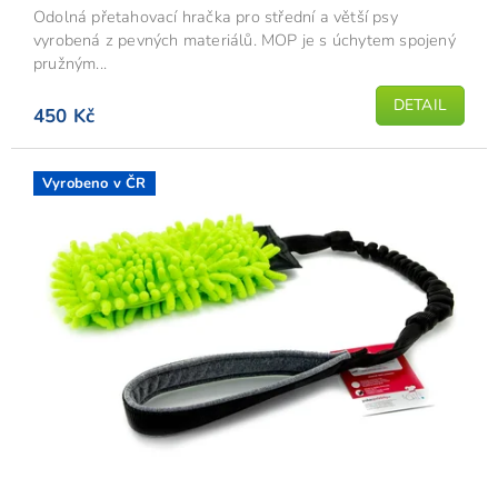
Odolná přetahovací hračka pro střední a větší psy
vyrobená z pevných materiálů. MOP je s úchytem spojený
pružným...
DETAIL
450 Kč
Vyrobeno v ČR