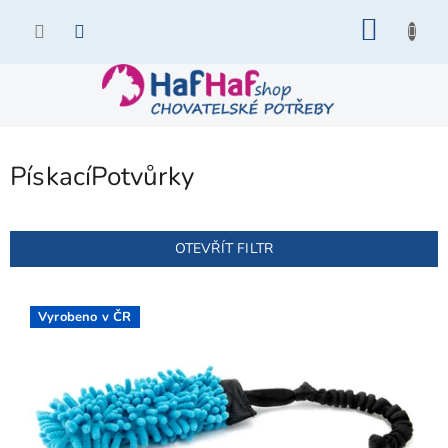
Přejít
NÁKU
na
KOŠÍK
obsah
PískacíPotvůrky
OTEVŘÍT FILTR
V
ý
Vyrobeno v ČR
p
i
s
p
r