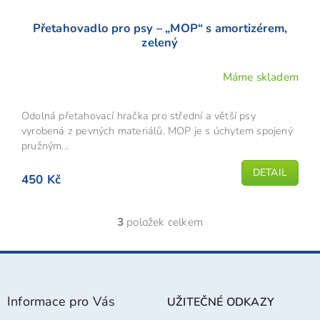
Přetahovadlo pro psy – „MOP“ s amortizérem,
zelený
Máme skladem
Odolná přetahovací hračka pro střední a větší psy
vyrobená z pevných materiálů. MOP je s úchytem spojený
pružným...
DETAIL
450 Kč
3
položek celkem
O
v
l
Z
á
á
d
p
a
Informace pro Vás
UŽITEČNÉ ODKAZY
a
c