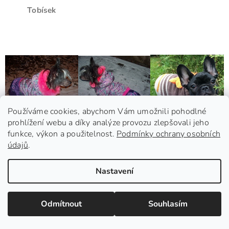
Tobísek
Používáme cookies, abychom Vám umožnili pohodlné
prohlížení webu a díky analýze provozu zlepšovali jeho
funkce, výkon a použitelnost.
Podmínky ochrany osobních
údajů
.
Nastavení
Natynka
Natynka
Argo
Odmítnout
Souhlasím