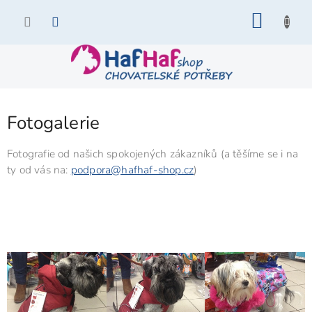
Přejít
NÁKU
na
KOŠÍK
obsah
Fotogalerie
Fotografie od našich spokojených zákazníků (a těšíme se i na
ty od vás na:
podpora@hafhaf-shop.cz
)