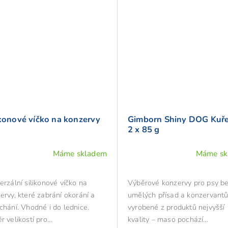
ikonové víčko na konzervy
Gimborn Shiny DOG Kuř
2 x 85 g
Máme skladem
Máme sk
Průměrné
hodnocení
produktu
erzální silikonové víčko na
Výběrové konzervy pro psy b
je
ervy, které zabrání okorání a
umělých přísad a konzervantů
5,0
chání. Vhodné i do lednice.
vyrobené z produktů nejvyšší
z
r velikostí pro...
kvality – maso pochází...