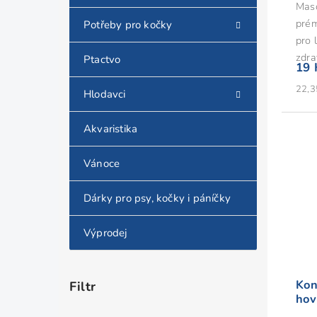
Maso
prém
Potřeby pro kočky
pro 
zdra
Ptactvo
19 
Měrn
22,3
Hlodavci
cena:
Akvaristika
Vánoce
Dárky pro psy, kočky i páníčky
Výprodej
Kon
hov