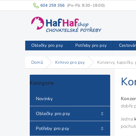
Přejít
604 259 356
na
obsah
Oblečky pro psy
Potřeby pro psy
Cestová
Domů
Krmivo pro psy
Konzervy, kapsičky, 
P
o
Kon
Přeskočit
Kategorie
s
kategorie
t
r
Konzer
Novinky
a
dobře 
n
Oblečky pro psy
n
Jedna
í
pochutn
Potřeby pro psy
p