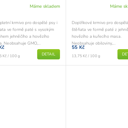
Máme skladem
Máme sk
letní krmivo pro dospělé psy i
Doplňkové krmivo pro dospělé
ata ve formě paté s vysokým
štěňata ve formě paté z jehně
hem jehněčího a hovězího
hovězího a kuřecího masa.
. Neobsahuje GMO,...
Neobsahuje obiloviny,...
Kč
55 Kč
DETAIL
DE
á
Měrná
5 Kč / 100 g
13,75 Kč / 100 g
cena: