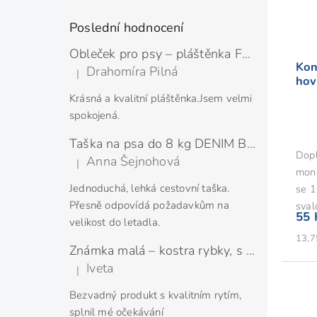
Poslední hodnocení
Obleček pro psy – pláštěnka FMD SILVER
Kon
Drahomíra Pilná
|
Hodnocení produktu je 5 z 5 hvězdiček.
hov
Krásná a kvalitní pláštěnka.Jsem velmi
spokojená.
Taška na psa do 8 kg DENIM BLUE
Dopl
Anna Šejnohová
|
Hodnocení produktu je 5 z 5 hvězdiček.
mono
Jednoduchá, lehká cestovní taška.
se 1
Přesně odpovídá požadavkům na
sval
55 
velikost do letadla.
Měrn
13,7
Známka malá – kostra rybky, s rytím
cena:
Iveta
|
Hodnocení produktu je 5 z 5 hvězdiček.
Bezvadný produkt s kvalitním rytím,
splnil mé očekávání