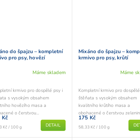
áno do špajzu – kompletní
Mixáno do špajzu – komp
ivo pro psy, hovězí
krmivo pro psy, krůtí
Máme skladem
Máme sk
letní krmivo pro dospělé psy i
Kompletní krmivo pro dospělé 
ata s vysokým obsahem
štěňata s vysokým obsahem
itního hovězího masa a
kvalitního krůtího masa a
acené o čerstvou...
obohacené o čerstvou zeleninu
 Kč
175 Kč
DETAIL
DE
á
Měrná
3 Kč / 100 g
58,33 Kč / 100 g
cena: