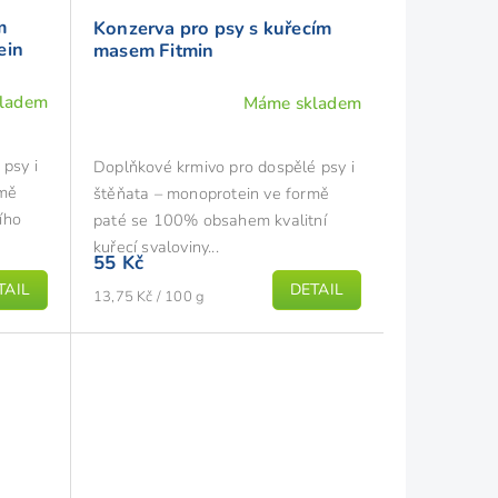
m
Konzerva pro psy s kuřecím
ein
masem Fitmin
ladem
Máme skladem
psy i
Doplňkové krmivo pro dospělé psy i
rmě
štěňata – monoprotein ve formě
ího
paté se 100% obsahem kvalitní
kuřecí svaloviny...
55 Kč
TAIL
DETAIL
Měrná
13,75 Kč / 100 g
cena: