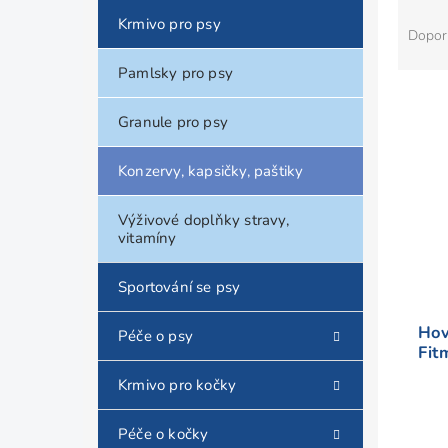
a
Ř
Krmivo pro psy
n
a
Dopor
e
z
l
e
Pamlsky pro psy
n
V
í
ý
Granule pro psy
p
p
r
i
Konzervy, kapsičky, paštiky
o
s
d
p
Výživové doplňky stravy,
u
r
vitamíny
k
o
t
d
Sportování se psy
ů
u
k
Hov
Péče o psy
t
Fitm
ů
Krmivo pro kočky
Péče o kočky