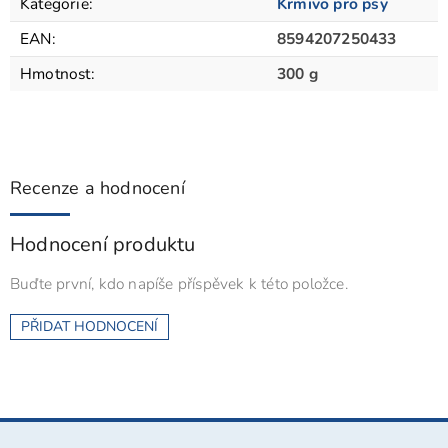
Kategorie
:
Krmivo pro psy
EAN
:
8594207250433
Hmotnost
:
300 g
Recenze a hodnocení
Hodnocení produktu
Buďte první, kdo napíše příspěvek k této položce.
PŘIDAT HODNOCENÍ
Z