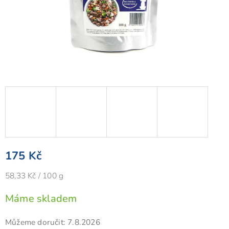
175 Kč
Měrná
58,33 Kč / 100 g
cena:
Máme skladem
Můžeme doručit:
7.8.2026