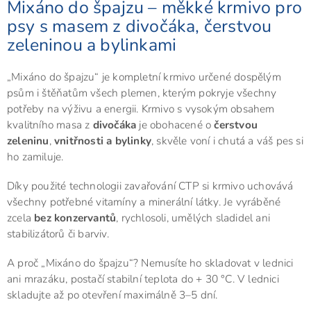
Mixáno do špajzu – měkké krmivo pro
psy s masem z divočáka, čerstvou
zeleninou a bylinkami
„Mixáno do špajzu“ je kompletní krmivo určené dospělým
psům i štěňatům všech plemen, kterým pokryje všechny
potřeby na výživu a energii. Krmivo s vysokým obsahem
kvalitního masa z
divočáka
je obohacené o
čerstvou
zeleninu
,
vnitřnosti a bylinky
, skvěle voní i chutá a váš pes si
ho zamiluje.
Díky použité technologii zavařování CTP si krmivo uchovává
všechny potřebné vitamíny a minerální látky. Je vyráběné
zcela
bez konzervantů
, rychlosoli, umělých sladidel ani
stabilizátorů či barviv.
A proč „Mixáno do špajzu“? Nemusíte ho skladovat v lednici
ani mrazáku, postačí stabilní teplota do + 30 °C. V lednici
skladujte až po otevření maximálně 3–5 dní.