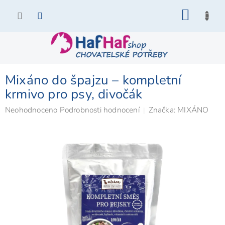
Přejít
NÁKU
na
KOŠÍK
obsah
Mixáno do špajzu – kompletní
krmivo pro psy, divočák
Průměrné
Neohodnoceno
Podrobnosti hodnocení
Značka:
MIXÁNO
hodnocení
produktu
je
0,0
z
5
hvězdiček.