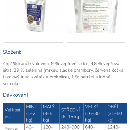
Složení:
46,2 % kančí svalovina, 9 % vepřové srdce, 4,8 % vepřová
játra, 39 % zelenina (mrkev, sladké brambory, červená čočka,
fazolový lusk, květák a brokolice), 1 % petržel a lněné
semínko.
Dávkování
MINI
MALÝ
VELKÝ
OBŘÍ
Velikost
STŘEDNÍ
(1–2
(3–5
(16–30
(31–50
psa
(6–15 kg)
kg)
kg)
kg)
kg)
40–
120–
240–900
640–
1240–