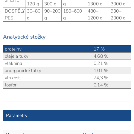
ŠTĚNĚ
120 g
300 g
g
1300 g
3000 g
DOSPĚLÝ
30–80
90–200
180–600
480–
930–
PES
g
g
g
1200 g
2000 g
Analytické složky:
proteiny
17 %
oleje a tuky
4,68 %
vláknina
0,21 %
anorganické látky
1,01 %
vlhkost
74,3 %
fosfor
0,14 %
Parametry