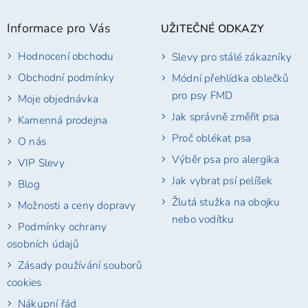
á
p
Informace pro Vás
UŽITEČNÉ ODKAZY
a
t
Hodnocení obchodu
Slevy pro stálé zákazníky
í
Obchodní podmínky
Módní přehlídka oblečků
pro psy FMD
Moje objednávka
Jak správně změřit psa
Kamenná prodejna
Proč oblékat psa
O nás
Výběr psa pro alergika
VIP Slevy
Jak vybrat psí pelíšek
Blog
Žlutá stužka na obojku
Možnosti a ceny dopravy
nebo vodítku
Podmínky ochrany
osobních údajů
Zásady používání souborů
cookies
Nákupní řád