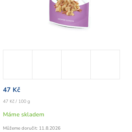
47 Kč
Měrná
47 Kč / 100 g
cena:
Máme skladem
Můžeme doručit:
11.8.2026