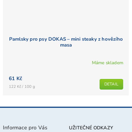
Pamlsky pro psy DOKAS – mini steaky z hovězího
masa
Máme skladem
61 Kč
DETAIL
Měrná
122 Kč / 100 g
cena:
Z
á
p
Informace pro Vás
UŽITEČNÉ ODKAZY
a