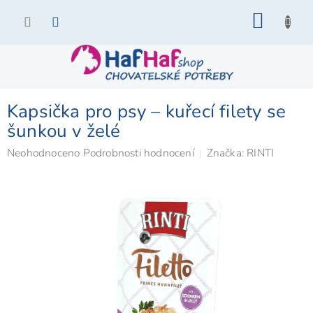
Přejít
NÁKU
na
KOŠÍK
obsah
Kapsička pro psy – kuřecí filety se
šunkou v želé
Průměrné
Neohodnoceno
Podrobnosti hodnocení
Značka:
RINTI
hodnocení
produktu
je
0,0
z
5
hvězdiček.