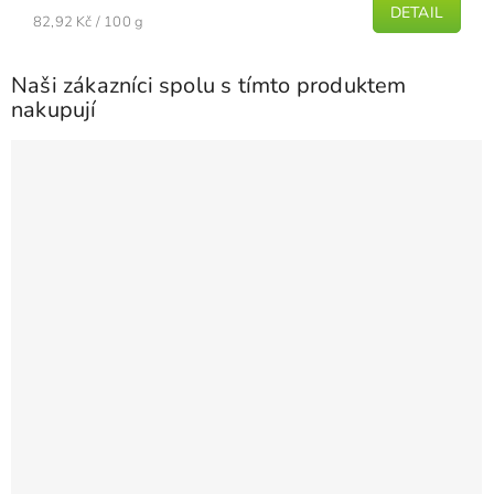
DETAIL
Měrná
je
82,92 Kč / 100 g
cena:
5,0
z
Naši zákazníci spolu s tímto produktem
5
nakupují
hvězdiček.