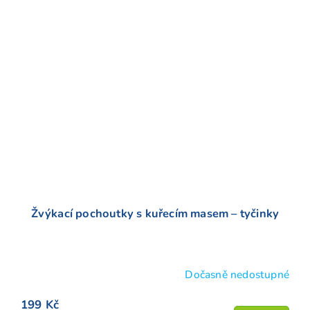
Žvýkací pochoutky s kuřecím masem – tyčinky
Dočasně nedostupné
Průměrné
hodnocení
199 Kč
produktu