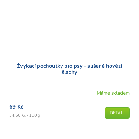
Žvýkací pochoutky pro psy – sušené hovězí
šlachy
Máme skladem
69 Kč
DETAIL
Měrná
34,50 Kč / 100 g
cena: