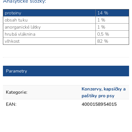
Analytické složky:
proteiny
14 %
obsah tuku
1 %
anorganické látky
1 %
hrubá vláknina
0,5 %
vlhkost
82 %
Parametry
Konzervy, kapsičky a
Kategorie
:
paštiky pro psy
EAN
:
4000158954015