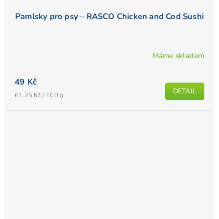
Pamlsky pro psy – RASCO Chicken and Cod Sushi
Máme skladem
49 Kč
DETAIL
Měrná
61,25 Kč / 100 g
cena: