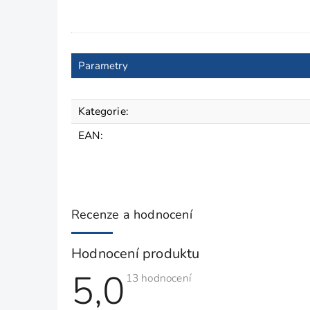
Parametry
Kategorie
:
EAN
:
Recenze a hodnocení
Hodnocení produktu
5,0
Průměrné
13 hodnocení
hodnocení
produktu
je