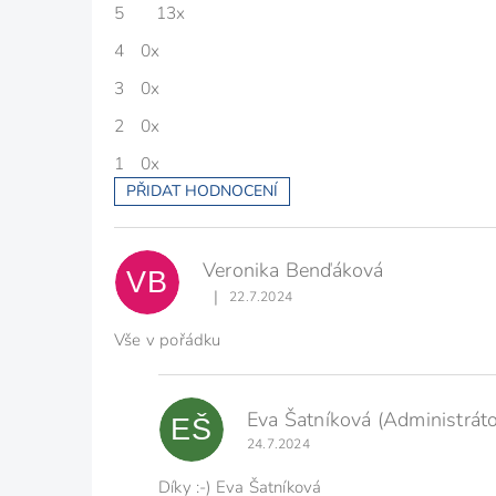
5
13x
5,0
z
5
4
0x
hvězdiček.
3
0x
2
0x
1
0x
PŘIDAT HODNOCENÍ
V
ý
p
Veronika Benďáková
i
VB
s
|
22.7.2024
Hodnocení produktu je 5 z 5 hvězdiček.
h
o
Vše v pořádku
d
n
o
Eva Šatníková
(Administráto
c
EŠ
e
24.7.2024
n
í
Díky :-) Eva Šatníková