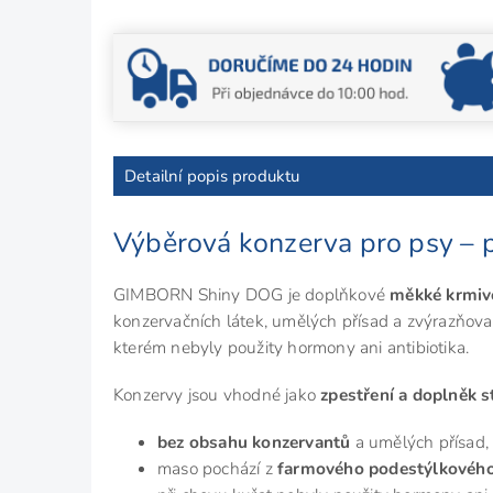
Detailní popis produktu
Výběrová konzerva pro psy – p
GIMBORN Shiny DOG je doplňkové
měkké krmiv
konzervačních látek, umělých přísad a zvýrazňova
kterém nebyly použity hormony ani antibiotika.
Konzervy jsou vhodné jako
zpestření a doplněk s
bez obsahu konzervantů
a umělých přísad,
maso pochází z
farmového podestýlkovéh