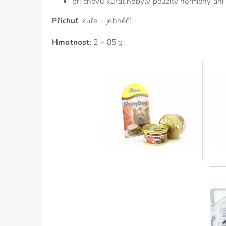
při chovu kuřat nebyly použity hormony ani a
Příchuť
: kuře + jehněčí.
Hmotnost
: 2 × 85 g.