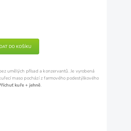
IDAT DO KOŠÍKU
ez umělých přísad a konzervantů. Je vyrobená
– kuřecí maso pochází z farmového podestýlkového
Příchuť kuře + jehně
.