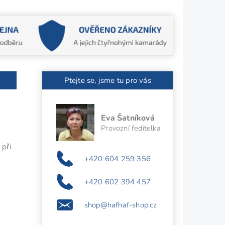
Ptejte se, jsme tu pro vás
Eva Šatníková
Provozní ředitelka
 při
+420 604 259 356
+420 602 394 457
shop@hafhaf-shop.cz