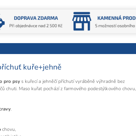
říchuť kuře+jehně
o pro psy
s kuřecí a jehněčí příchutí vyráběně výhradně bez
čů chuti. Maso kuřat pochází z farmového podestýlkového chovu,
travy
.
o
chovu,