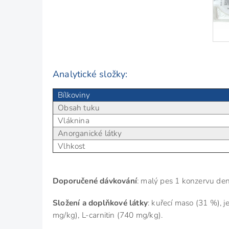
Analytické složky:
Bílkoviny
Obsah tuku
Vláknina
Anorganické látky
Vlhkost
Doporučené dávkování
: malý pes 1 konzervu den
Složení a doplňkové látky
:
kuřecí maso (31 %), je
mg/kg), L-carnitin (740 mg/kg).