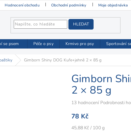
Hodnocení obchodu
Obchodní podmínky
Moje objednávka
HLEDAT
ní se psem
Péče o psy
Krmivo pro psy
Sportování s
paštiky
Gimborn Shiny DOG Kuře+jehně 2 × 85 g
Gimborn Sh
2 × 85 g
Průměrné
13 hodnocení
Podrobnosti h
hodnocení
78 Kč
produktu
je
Měrná
45,88 Kč / 100 g
5,0