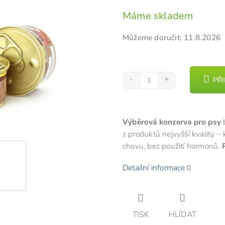
cena:
z
Máme skladem
5
hvězdiček.
Můžeme doručit:
11.8.2026
PŘ
Výběrová konzerva pro psy
b
z produktů nejvyšší kvality 
chovu, bez použití hormonů.
Detailní informace
TISK
HLÍDAT