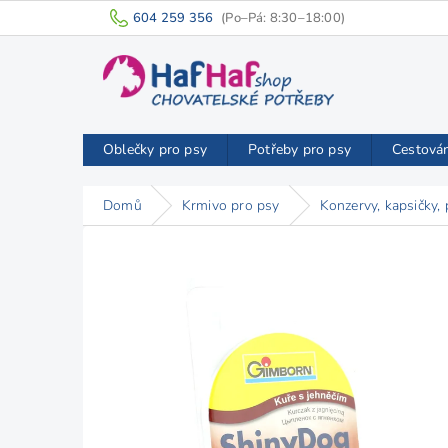
Přejít
604 259 356
na
obsah
Oblečky pro psy
Potřeby pro psy
Cestová
Domů
Krmivo pro psy
Konzervy, kapsičky, 