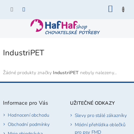
Přejít
NÁKU
na
KOŠÍK
obsah
IndustriPET
Žádné produkty značky
IndustriPET
nebyly nalezeny...
Z
á
p
Informace pro Vás
UŽITEČNÉ ODKAZY
a
t
Hodnocení obchodu
Slevy pro stálé zákazníky
í
Obchodní podmínky
Módní přehlídka oblečků
pro psy FMD
Moje objednávka