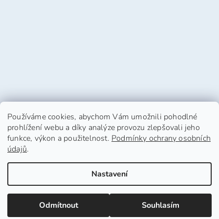
Používáme cookies, abychom Vám umožnili pohodlné
prohlížení webu a díky analýze provozu zlepšovali jeho
funkce, výkon a použitelnost.
Podmínky ochrany osobních
údajů
.
Vytvořil Shoptet
Nastavení
Copyright 2026
HafHaf-shop.cz
. Všechna práva
Odmítnout
Souhlasím
vyhrazena.
Upravit nastavení cookies