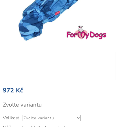
972 Kč
Měrná
Zvolte variantu
cena:
Velikost