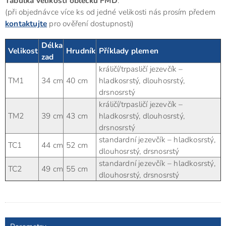
Tabulka velikostí oblečků FMD
:
(při objednávce více ks od jedné velikosti nás prosím předem
kontaktujte
pro ověření dostupnosti)
Délka
Velikost
Hrudník
Příklady plemen
zad
králičí/trpasličí jezevčík –
TM1
34 cm
40 cm
hladkosrstý, dlouhosrstý,
drsnosrstý
králičí/trpasličí jezevčík –
TM2
39 cm
43 cm
hladkosrstý, dlouhosrstý,
drsnosrstý
standardní jezevčík – hladkosrstý,
TC1
44 cm
52 cm
dlouhosrstý, drsnosrstý
standardní jezevčík – hladkosrstý,
TC2
49 cm
55 cm
dlouhosrstý, drsnosrstý