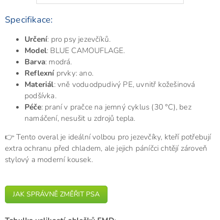
Specifikace:
Určení
: pro psy jezevčíků.
Model
: BLUE CAMOUFLAGE.
Barva
: modrá.
Reflexní
prvky: ano.
Materiál
: vně voduodpudivý PE, uvnitř kožešinová
podšívka.
Péče
: praní v pračce na jemný cyklus (30 °C), bez
namáčení, nesušit u zdrojů tepla.
👉 Tento overal je ideální volbou pro jezevčíky, kteří potřebují
extra ochranu před chladem, ale jejich páníčci chtějí zároveň
stylový a moderní kousek.
JAK SPRÁVNĚ ZMĚŘIT PSA