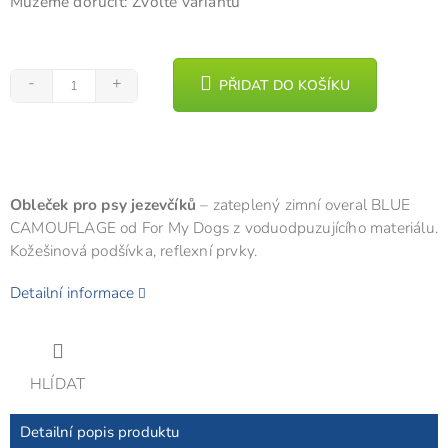
Můžeme doručit:
Zvolte variantu
PŘIDAT DO KOŠÍKU
Obleček pro psy jezevčíků
– zateplený zimní overal BLUE
CAMOUFLAGE od For My Dogs z voduodpuzujícího materiálu.
Kožešinová podšívka, reflexní prvky.
Detailní informace
HLÍDAT
Detailní popis produktu