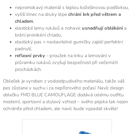
nepromokavý materiál s teplou kožešinovou podšívkou,
vyšší límec na druky lépe
chrání krk před větrem a
chladem
,
elastické lemy rukávů a nohavic
usnadňují oblékání
a
brání pronikání chladu,
elastický pas + nastavitelné gumičky zajistí perfektní
padnutí,
reflexní prvky
– proužek na krku a lemování v
průramku rukávů zvyšují bezpečnost při večerních
procházkách.
Obleček je vyroben z vodoodpudivého materiálu, takže váš
pes zůstane v suchu i za nepříznivého počasí. Navíc design
oblečku FMD BLUE CAMOUFLAGE dodává celému outfitu
moderní, sportovní a stylový vzhled – svého pejska tak nejen
ochráníte před chladem, ale navíc bude vypadat skvěle!