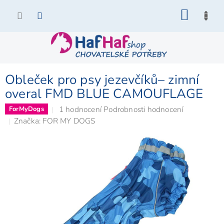
Přejít
NÁKU
na
KOŠÍK
obsah
Obleček pro psy jezevčíků– zimní
overal FMD BLUE CAMOUFLAGE
Průměrné
1 hodnocení
Podrobnosti hodnocení
ForMyDogs
hodnocení
Značka:
FOR MY DOGS
produktu
je
5,0
z
5
hvězdiček.