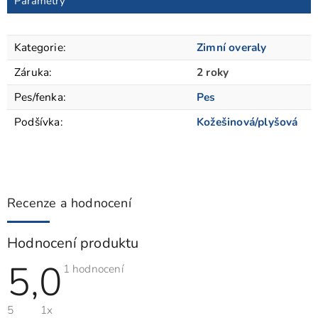
Parametry
Kategorie
:
Zimní overaly
Záruka
:
2 roky
Pes/fenka
:
Pes
Podšívka
:
Kožešinová/plyšová
Recenze a hodnocení
Hodnocení produktu
5,0
Průměrné
1 hodnocení
hodnocení
produktu
je
5
1x
5,0