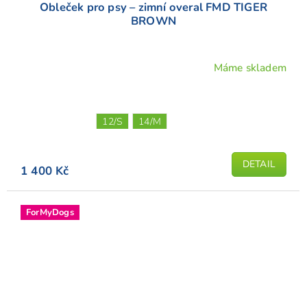
Obleček pro psy – zimní overal FMD TIGER
BROWN
Máme skladem
Průměrné
hodnocení
produktu
je
12/S
14/M
5,0
z
5
DETAIL
1 400 Kč
hvězdiček.
ForMyDogs