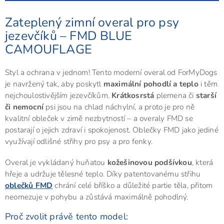
Zateplený zimní overal pro psy
jezevčíků – FMD BLUE
CAMOUFLAGE
Styl a ochrana v jednom! Tento moderní overal od ForMyDogs
je navržený tak, aby poskytl
maximální pohodlí a teplo
i těm
nejchoulostivějším jezevčíkům.
Krátkosrstá
plemena či
starší
či nemocní
psi jsou na chlad náchylní, a proto je pro ně
kvalitní obleček v zimě nezbytností – a overaly FMD se
postarají o jejich zdraví i spokojenost. Oblečky FMD jako jediné
využívají odlišné střihy pro psy a pro fenky.
Overal je vykládaný huňatou
kožešinovou podšívkou
, která
hřeje a udržuje tělesné teplo. Díky patentovanému střihu
oblečků FMD
chrání celé bříško a důležité partie těla, přitom
neomezuje v pohybu a zůstává maximálně pohodlný.
Proč zvolit právě tento model: