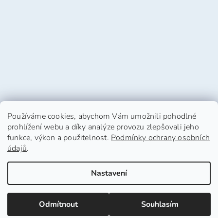
Používáme cookies, abychom Vám umožnili pohodlné
prohlížení webu a díky analýze provozu zlepšovali jeho
funkce, výkon a použitelnost.
Podmínky ochrany osobních
údajů
.
Vytvořil Shoptet
Nastavení
Copyright 2026
HafHaf-shop.cz
. Všechna práva
Odmítnout
Souhlasím
vyhrazena.
Upravit nastavení cookies