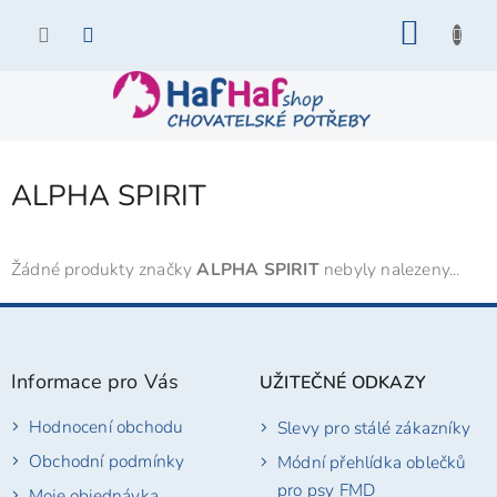
Přejít
NÁKU
na
KOŠÍK
obsah
ALPHA SPIRIT
Žádné produkty značky
ALPHA SPIRIT
nebyly nalezeny...
Z
á
p
Informace pro Vás
UŽITEČNÉ ODKAZY
a
t
Hodnocení obchodu
Slevy pro stálé zákazníky
í
Obchodní podmínky
Módní přehlídka oblečků
pro psy FMD
Moje objednávka