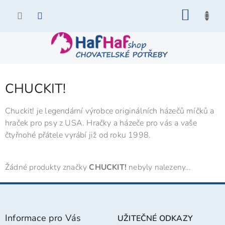
Přejít
NÁKU
na
KOŠÍK
obsah
CHUCKIT!
Chuckit! je legendární výrobce originálních házečů míčků a
hraček pro psy z USA. Hračky a házeče pro vás a vaše
čtyřnohé přátele vyrábí již od roku 1998.
Žádné produkty značky
CHUCKIT!
nebyly nalezeny...
Z
á
p
Informace pro Vás
UŽITEČNÉ ODKAZY
a