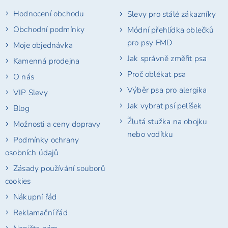
t
Hodnocení obchodu
Slevy pro stálé zákazníky
í
Obchodní podmínky
Módní přehlídka oblečků
pro psy FMD
Moje objednávka
Jak správně změřit psa
Kamenná prodejna
Proč oblékat psa
O nás
Výběr psa pro alergika
VIP Slevy
Jak vybrat psí pelíšek
Blog
Žlutá stužka na obojku
Možnosti a ceny dopravy
nebo vodítku
Podmínky ochrany
osobních údajů
Zásady používání souborů
cookies
Nákupní řád
Reklamační řád