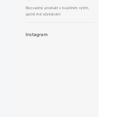
Hodnocení produktu je 5 z 5 hvězdiček.
Bezvadný produkt s kvalitním rytím,
splnil mé očekávání
Instagram