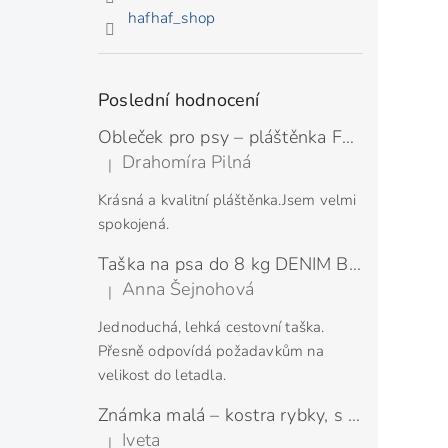
hafhaf_shop
Poslední hodnocení
Obleček pro psy – pláštěnka FMD SILVER
Drahomíra Pilná
|
Hodnocení produktu je 5 z 5 hvězdiček.
Krásná a kvalitní pláštěnka.Jsem velmi
spokojená.
Taška na psa do 8 kg DENIM BLUE
Anna Šejnohová
|
Hodnocení produktu je 5 z 5 hvězdiček.
Jednoduchá, lehká cestovní taška.
Přesně odpovídá požadavkům na
velikost do letadla.
Známka malá – kostra rybky, s rytím
Iveta
|