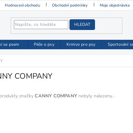
Hodnocení obchodu
Obchodní podmínky
Moje objednávka
HLEDAT
ní se psem
Péče o psy
Krmivo pro psy
Sportování s
NY
NNY COMPANY
produkty značky
CANNY COMPANY
nebyly nalezeny...