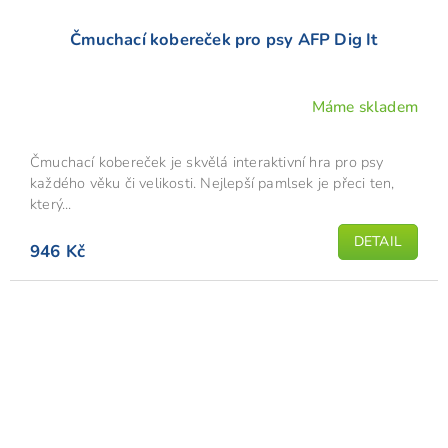
Čmuchací kobereček pro psy AFP Dig It
Máme skladem
Průměrné
hodnocení
produktu
Čmuchací kobereček je skvělá interaktivní hra pro psy
je
každého věku či velikosti. Nejlepší pamlsek je přeci ten,
5,0
který...
z
DETAIL
5
946 Kč
hvězdiček.