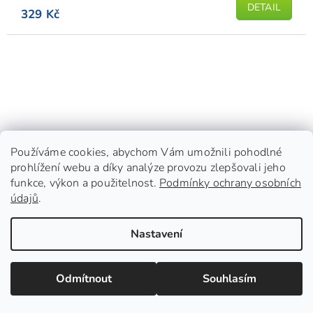
DETAIL
329 Kč
Používáme cookies, abychom Vám umožnili pohodlné
prohlížení webu a díky analýze provozu zlepšovali jeho
funkce, výkon a použitelnost.
Podmínky ochrany osobních
údajů
.
Nastavení
Odmítnout
Souhlasím
Hračka pro psy – Triceratops AFP