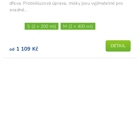
dřeva. Protiskluzová úprava, misky jsou vyjímatelné pro
snadné...
S (2 × 200 ml)
M (2 × 400 ml)
DETAIL
1 109 Kč
od