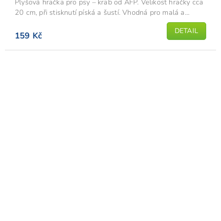
Plyšová hračka pro psy – krab od AFP. Velikost hračky cca
20 cm, při stisknutí píská a šustí. Vhodná pro malá a...
DETAIL
159 Kč