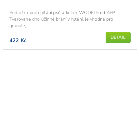
Podložka proti hltání psů a koček WOOFLE od AFP.
Tvarované dno účinně brání v hltání, je vhodná pro
granule,...
DETAIL
422 Kč