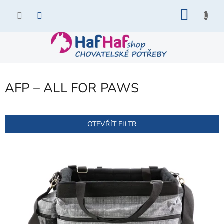
Přejít
NÁKU
na
KOŠÍK
obsah
AFP – ALL FOR PAWS
OTEVŘÍT FILTR
V
ý
p
i
s
p
r