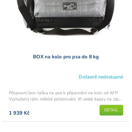
o
d
u
k
t
ů
BOX na kolo pro psa do 8 kg
Dočasně nedostupné
Průměrné
hodnocení
produktu
Přepravní box-taška na psa k připevnění na kolo od AFP.
je
Vyztužený rám, měkké polstrování, tři velké kapsy na zip,...
4,7
DETAIL
z
1 939 Kč
5
hvězdiček.