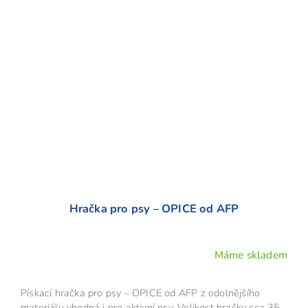
Hračka pro psy – OPICE od AFP
Máme skladem
Pískací hračka pro psy – OPICE od AFP z odolnějšího
materiálu vhodná i pro aktivní psy. Velikost hračky cca 35