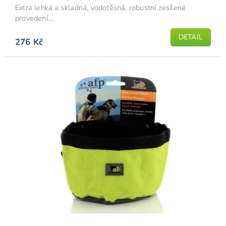
Extra lehká a skladná, vodotěsná, robustní zesílené
provedení....
DETAIL
276 Kč