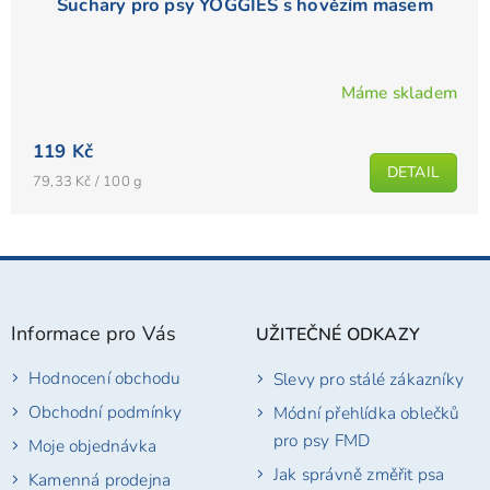
Suchary pro psy YOGGIES s hovězím masem
Máme skladem
119 Kč
DETAIL
Měrná
79,33 Kč / 100 g
cena:
Z
á
p
Informace pro Vás
UŽITEČNÉ ODKAZY
a
t
Hodnocení obchodu
Slevy pro stálé zákazníky
í
Obchodní podmínky
Módní přehlídka oblečků
pro psy FMD
Moje objednávka
Jak správně změřit psa
Kamenná prodejna