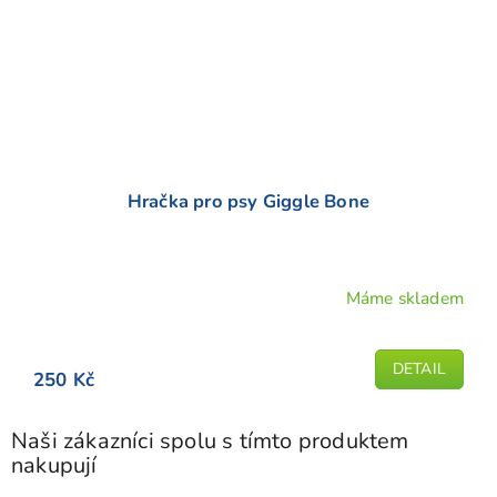
Hračka pro psy Giggle Bone
Máme skladem
Průměrné
hodnocení
produktu
DETAIL
250 Kč
je
5,0
z
Naši zákazníci spolu s tímto produktem
5
nakupují
hvězdiček.