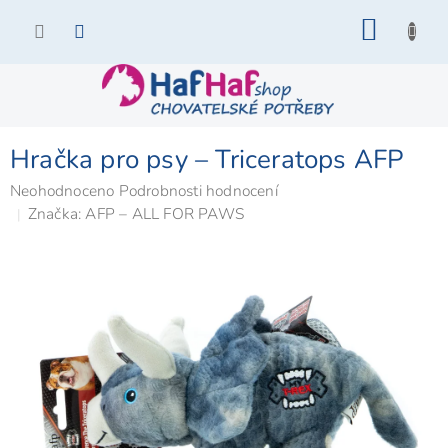
Přejít
NÁKU
na
KOŠÍK
obsah
Hračka pro psy – Triceratops AFP
Průměrné
Neohodnoceno
Podrobnosti hodnocení
hodnocení
Značka:
AFP – ALL FOR PAWS
produktu
je
0,0
z
5
hvězdiček.