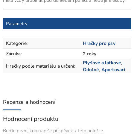
měla vždy probíhat pod dohledem páníčka nebo jiné osoby.
Parametry
Kategorie
:
Hračky pro psy
Záruka
:
2 roky
Plyšové a látkové
,
Hračky podle materiálu a určení
:
Odolné
,
Aportovací
Recenze a hodnocení
Hodnocení produktu
Buďte první, kdo napíše příspěvek k této položce.