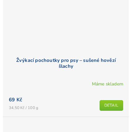
Žvýkací pochoutky pro psy – sušené hovězí
šlachy
Máme skladem
69 Kč
DETAIL
Měrná
34,50 Kč / 100 g
cena: