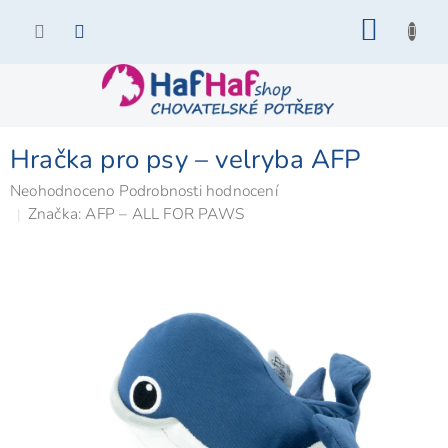
Přejít
NÁKU
na
KOŠÍK
obsah
Hračka pro psy – velryba AFP
Průměrné
Neohodnoceno
Podrobnosti hodnocení
hodnocení
Značka:
AFP – ALL FOR PAWS
produktu
je
0,0
z
5
hvězdiček.