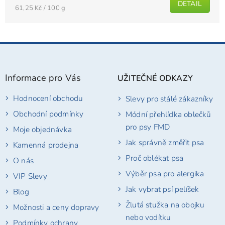
DETAIL
Měrná
61,25 Kč / 100 g
cena:
Z
á
p
Informace pro Vás
UŽITEČNÉ ODKAZY
a
t
Hodnocení obchodu
Slevy pro stálé zákazníky
í
Obchodní podmínky
Módní přehlídka oblečků
pro psy FMD
Moje objednávka
Jak správně změřit psa
Kamenná prodejna
Proč oblékat psa
O nás
Výběr psa pro alergika
VIP Slevy
Jak vybrat psí pelíšek
Blog
Žlutá stužka na obojku
Možnosti a ceny dopravy
nebo vodítku
Podmínky ochrany