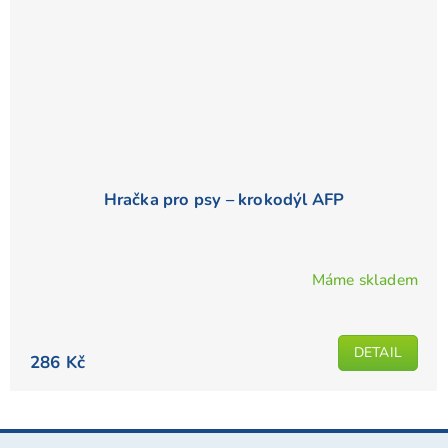
Hračka pro psy – krokodýl AFP
Máme skladem
DETAIL
286 Kč
Z