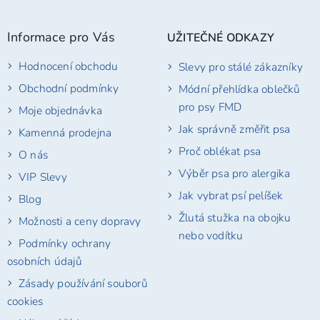
á
p
Informace pro Vás
UŽITEČNÉ ODKAZY
a
t
Hodnocení obchodu
Slevy pro stálé zákazníky
í
Obchodní podmínky
Módní přehlídka oblečků
pro psy FMD
Moje objednávka
Jak správně změřit psa
Kamenná prodejna
Proč oblékat psa
O nás
Výběr psa pro alergika
VIP Slevy
Jak vybrat psí pelíšek
Blog
Žlutá stužka na obojku
Možnosti a ceny dopravy
nebo vodítku
Podmínky ochrany
osobních údajů
Zásady používání souborů
cookies