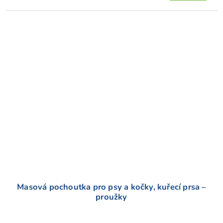
cena:
4,8
z
5
hvězdiček.
Masová pochoutka pro psy a kočky, kuřecí prsa –
proužky