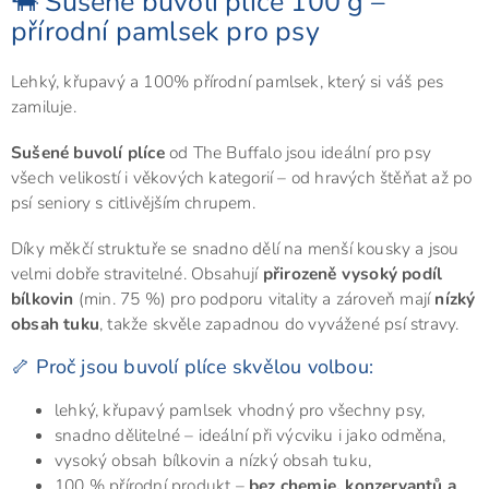
🐃 Sušené buvolí plíce 100 g –
přírodní pamlsek pro psy
Lehký, křupavý a 100% přírodní pamlsek, který si váš pes
zamiluje.
Sušené buvolí plíce
od The Buffalo jsou ideální pro psy
všech velikostí i věkových kategorií – od hravých štěňat až po
psí seniory s citlivějším chrupem.
Díky měkčí struktuře se snadno dělí na menší kousky a jsou
velmi dobře stravitelné. Obsahují
přirozeně vysoký podíl
bílkovin
(min. 75 %) pro podporu vitality a zároveň mají
nízký
obsah tuku
, takže skvěle zapadnou do vyvážené psí stravy.
🦴 Proč jsou buvolí plíce skvělou volbou:
lehký, křupavý pamlsek vhodný pro všechny psy,
snadno dělitelné – ideální při výcviku i jako odměna,
vysoký obsah bílkovin a nízký obsah tuku,
100 % přírodní produkt –
bez chemie, konzervantů a