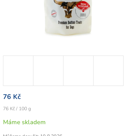
76 Kč
Měrná
76 Kč / 100 g
cena:
Máme skladem