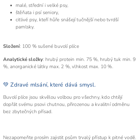
malé, střední i velké psy,
štěňata i psí seniory,
citlivé psy, kteří hůře snášejí tučnější nebo tvrdší
pamlsky.
Složení
: 100 % sušené buvolí plíce
Analytické složky
: hrubý protein min. 75 %, hrubý tuk min. 9
%, anorganické látky max. 2 %, vlhkost max. 10 %.
💚 Zdravé mlsání, které dává smysl.
Buvolí plíce jsou skvělou volbou pro všechny, kdo chtějí
dopřát svému psovi chutnou, přirozenou a kvalitní odměnu
bez zbytečných přísad.
Nezapomeňte prosím zajistit psům trvalý přístup k pitné vodě.