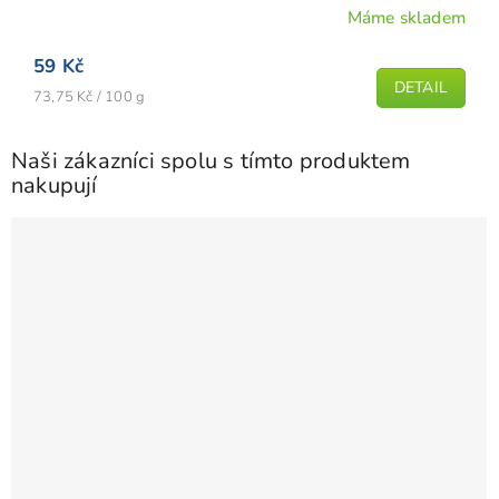
Máme skladem
Průměrné
hodnocení
59 Kč
produktu
DETAIL
Měrná
je
73,75 Kč / 100 g
cena:
5,0
z
Naši zákazníci spolu s tímto produktem
5
nakupují
hvězdiček.