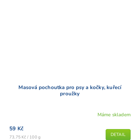
Masová pochoutka pro psy a kočky, kuřecí
proužky
Máme skladem
Průměrné
hodnocení
59 Kč
produktu
DETAIL
Měrná
je
73,75 Kč / 100 g