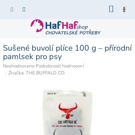
Přejít
NÁKU
na
KOŠÍK
obsah
Sušené buvolí plíce 100 g – přírodní
pamlsek pro psy
Průměrné
Neohodnoceno
Podrobnosti hodnocení
hodnocení
Značka:
THE BUFFALO CO.
produktu
je
0,0
z
5
hvězdiček.