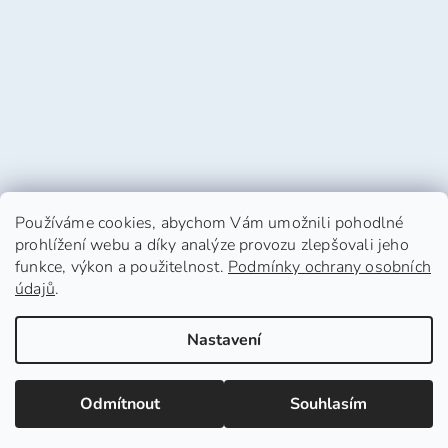
Používáme cookies, abychom Vám umožnili pohodlné
prohlížení webu a díky analýze provozu zlepšovali jeho
funkce, výkon a použitelnost.
Podmínky ochrany osobních
údajů
.
Vytvořil Shoptet
Nastavení
Copyright 2026
HafHaf-shop.cz
. Všechna práva
Odmítnout
Souhlasím
vyhrazena.
Upravit nastavení cookies