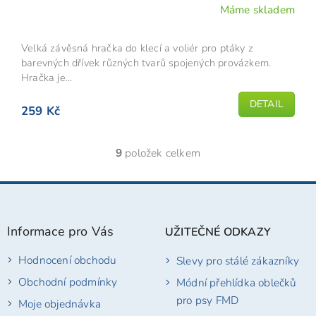
Máme skladem
Velká závěsná hračka do klecí a voliér pro ptáky z
barevných dřívek různých tvarů spojených provázkem.
Hračka je...
DETAIL
259 Kč
9
položek celkem
O
v
l
Z
á
á
d
p
a
Informace pro Vás
UŽITEČNÉ ODKAZY
a
c
t
í
Hodnocení obchodu
Slevy pro stálé zákazníky
í
p
r
Obchodní podmínky
Módní přehlídka oblečků
v
pro psy FMD
Moje objednávka
k