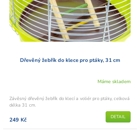
o
d
u
k
t
ů
Dřevěný žebřík do klece pro ptáky, 31 cm
Máme skladem
Závěsný dřevěný žebřík do klecí a voliér pro ptáky, celková
délka 31 cm.
DETAIL
249 Kč