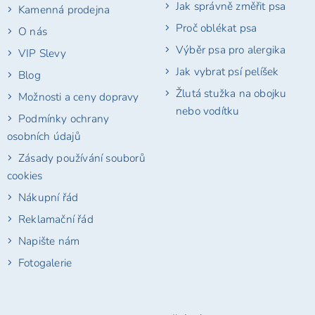
y
Jak správně změřit psa
Kamenná prodejna
v
Proč oblékat psa
ý
O nás
p
Výběr psa pro alergika
VIP Slevy
i
s
Jak vybrat psí pelíšek
Blog
u
Žlutá stužka na obojku
Možnosti a ceny dopravy
nebo vodítku
Podmínky ochrany
osobních údajů
Zásady používání souborů
cookies
Nákupní řád
Reklamační řád
Napište nám
Fotogalerie