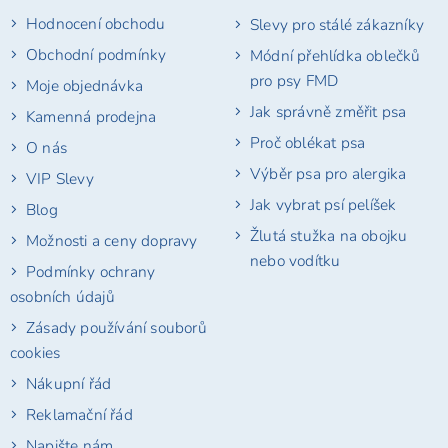
t
Hodnocení obchodu
Slevy pro stálé zákazníky
í
Obchodní podmínky
Módní přehlídka oblečků
pro psy FMD
Moje objednávka
Jak správně změřit psa
Kamenná prodejna
Proč oblékat psa
O nás
Výběr psa pro alergika
VIP Slevy
Jak vybrat psí pelíšek
Blog
Žlutá stužka na obojku
Možnosti a ceny dopravy
nebo vodítku
Podmínky ochrany
osobních údajů
Zásady používání souborů
cookies
Nákupní řád
Reklamační řád
Napište nám