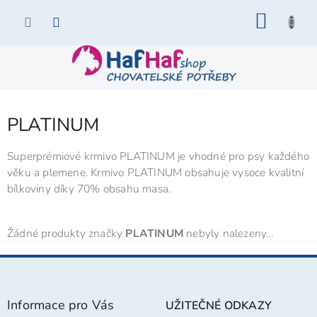
Přejít
NÁKU
na
KOŠÍK
obsah
PLATINUM
Superprémiové krmivo PLATINUM je vhodné pro psy každého
věku a plemene. Krmivo PLATINUM obsahuje vysoce kvalitní
bílkoviny díky 70% obsahu masa.
Žádné produkty značky
PLATINUM
nebyly nalezeny...
Z
á
p
Informace pro Vás
UŽITEČNÉ ODKAZY
a