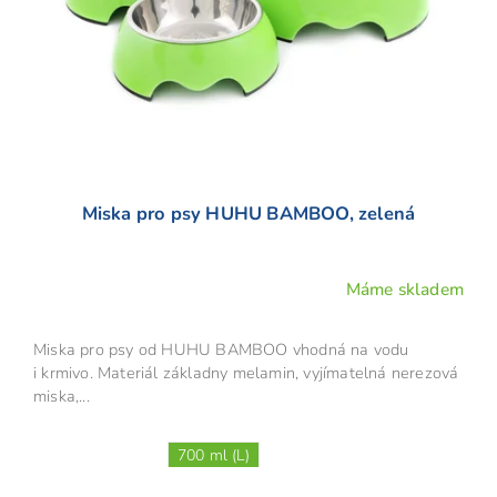
o
d
u
k
t
ů
Miska pro psy HUHU BAMBOO, zelená
Máme skladem
Miska pro psy od HUHU BAMBOO vhodná na vodu
i krmivo. Materiál základny melamin, vyjímatelná nerezová
miska,...
700 ml (L)