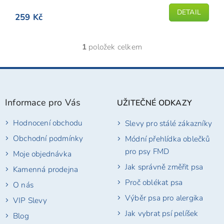
DETAIL
259 Kč
1
položek celkem
O
v
l
Z
á
á
d
p
a
Informace pro Vás
UŽITEČNÉ ODKAZY
a
c
t
í
Hodnocení obchodu
Slevy pro stálé zákazníky
í
p
r
Obchodní podmínky
Módní přehlídka oblečků
v
pro psy FMD
Moje objednávka
k
y
Jak správně změřit psa
Kamenná prodejna
v
Proč oblékat psa
ý
O nás
p
Výběr psa pro alergika
VIP Slevy
i
s
Jak vybrat psí pelíšek
Blog
u