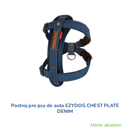
V
ý
p
i
s
p
r
o
d
u
k
t
ů
Postroj pro psy do auta EZYDOG CHEST PLATE
DENIM
Máme skladem