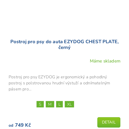
Postroj pro psy do auta EZYDOG CHEST PLATE,
černý
Máme skladem
Průměrné
hodnocení
produktu
Postroj pro psy EZYDOG je ergonomický a pohodlný
je
postroj s polstrovanou hrudní výstuží a odnímatelným
5,0
pásem pro...
z
5
S
M
L
XL
hvězdiček.
DETAIL
749 Kč
od