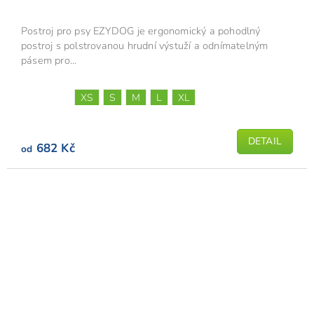
hodnocení
produktu
Postroj pro psy EZYDOG je ergonomický a pohodlný
je
postroj s polstrovanou hrudní výstuží a odnímatelným
5,0
pásem pro...
z
5
XS
S
M
L
XL
hvězdiček.
DETAIL
682 Kč
od