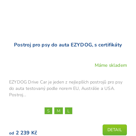
Postroj pro psy do auta EZYDOG, s certifikáty
Máme skladem
Průměrné
hodnocení
produktu
EZYDOG Drive Car je jeden z nejlepších postrojů pro psy
je
do auta testovaný podle norem EU, Austrálie a USA.
5,0
Postroj...
z
5
S
M
L
hvězdiček.
DETAIL
2 239 Kč
od