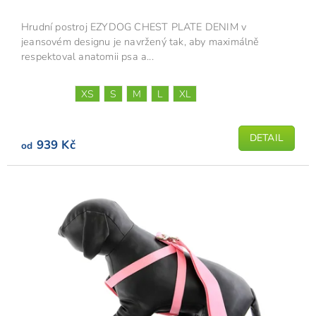
Hrudní postroj EZYDOG CHEST PLATE DENIM v
jeansovém designu je navržený tak, aby maximálně
respektoval anatomii psa a...
XS
S
M
L
XL
DETAIL
939 Kč
od