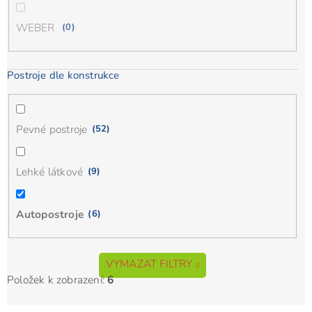
WEBER
0
Postroje dle konstrukce
Pevné postroje
52
Lehké látkové
9
Autopostroje
6
VYMAZAT FILTRY
Položek k zobrazení:
6