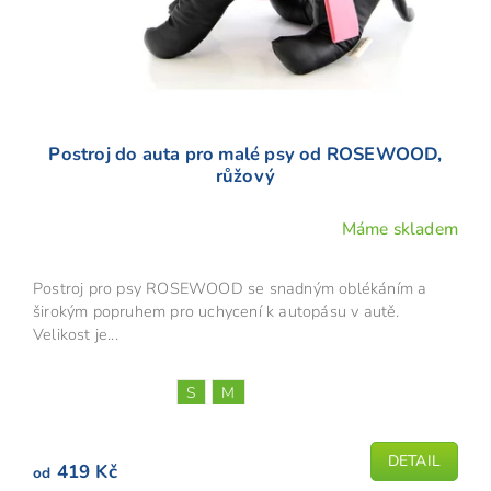
Postroj do auta pro malé psy od ROSEWOOD,
růžový
Máme skladem
Postroj pro psy ROSEWOOD se snadným oblékáním a
širokým popruhem pro uchycení k autopásu v autě.
Velikost je...
S
M
DETAIL
419 Kč
od