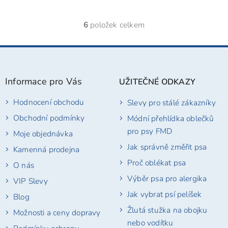
6
položek celkem
O
v
l
Z
á
á
d
p
a
Informace pro Vás
UŽITEČNÉ ODKAZY
a
c
t
í
Hodnocení obchodu
Slevy pro stálé zákazníky
í
p
r
Obchodní podmínky
Módní přehlídka oblečků
v
pro psy FMD
Moje objednávka
k
y
Jak správně změřit psa
Kamenná prodejna
v
Proč oblékat psa
ý
O nás
p
Výběr psa pro alergika
VIP Slevy
i
s
Jak vybrat psí pelíšek
Blog
u
Žlutá stužka na obojku
Možnosti a ceny dopravy
nebo vodítku