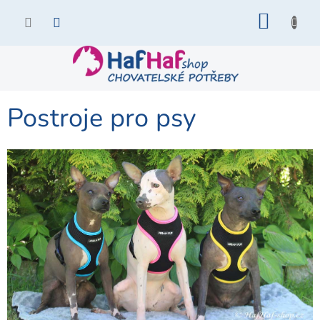
Přejít
NÁKU
na
KOŠÍK
obsah
Postroje pro psy