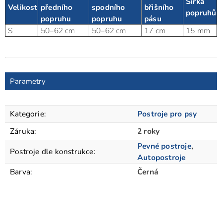
Šířka
Velikost
předního
spodního
břišního
popruhů
popruhu
popruhu
pásu
S
50–62 cm
50–62 cm
17 cm
15 mm
Parametry
Kategorie
:
Postroje pro psy
Záruka
:
2 roky
Pevné postroje
,
Postroje dle konstrukce
:
Autopostroje
Barva
:
Černá