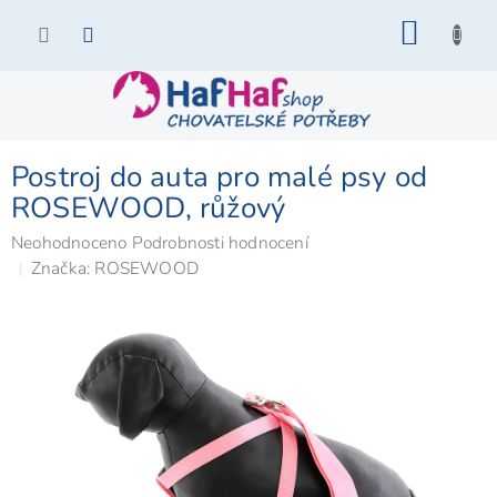
Přejít
NÁKU
na
KOŠÍK
obsah
Postroj do auta pro malé psy od
ROSEWOOD, růžový
Průměrné
Neohodnoceno
Podrobnosti hodnocení
hodnocení
Značka:
ROSEWOOD
produktu
je
0,0
z
5
hvězdiček.