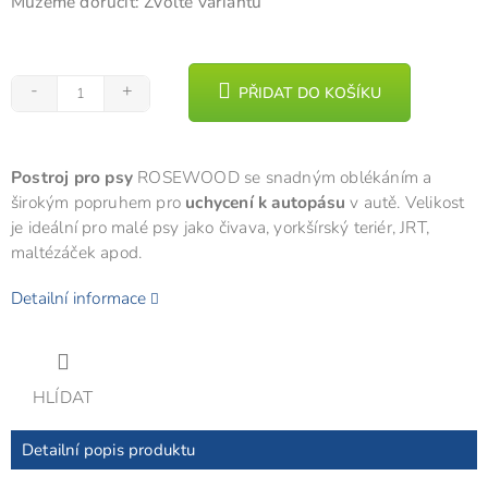
Můžeme doručit:
Zvolte variantu
PŘIDAT DO KOŠÍKU
Postroj pro psy
ROSEWOOD se snadným oblékáním a
širokým popruhem pro
uchycení k autopásu
v autě. Velikost
je ideální pro malé psy jako čivava, yorkšírský teriér, JRT,
maltézáček apod.
Detailní informace
HLÍDAT
Detailní popis produktu