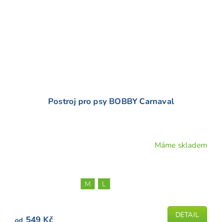
Postroj pro psy BOBBY Carnaval
Máme skladem
Průměrné
hodnocení
produktu
je
M
L
4,9
z
5
DETAIL
549 Kč
od