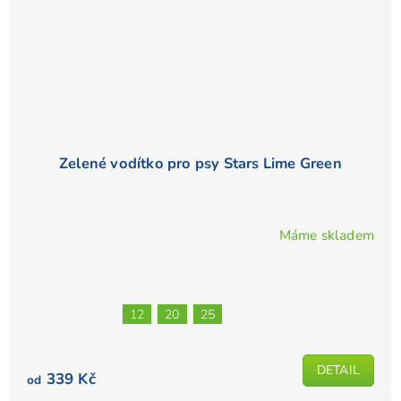
Zelené vodítko pro psy Stars Lime Green
Máme skladem
Průměrné
hodnocení
produktu
je
12
20
25
5,0
z
5
DETAIL
339 Kč
od
hvězdiček.