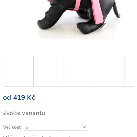
od
419 Kč
Měrná
Zvolte variantu
cena:
Velikost