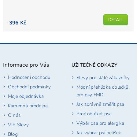
Průměrné
hodnocení
produktu
DETAIL
je
396 Kč
5,0
z
5
Z
hvězdiček.
á
p
Informace pro Vás
UŽITEČNÉ ODKAZY
a
t
Hodnocení obchodu
Slevy pro stálé zákazníky
í
Obchodní podmínky
Módní přehlídka oblečků
pro psy FMD
Moje objednávka
Jak správně změřit psa
Kamenná prodejna
Proč oblékat psa
O nás
Výběr psa pro alergika
VIP Slevy
Jak vybrat psí pelíšek
Blog