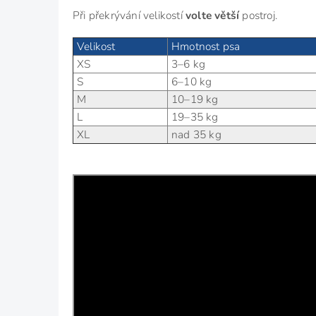
Při překrývání velikostí
volte větší
postroj.
Velikost
Hmotnost psa
XS
3–6 kg
S
6–10 kg
M
10–19 kg
L
19–35 kg
XL
nad 35 kg