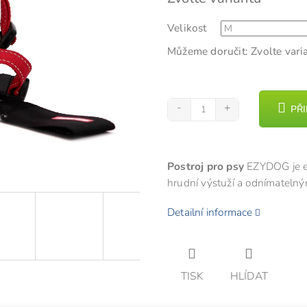
cena:
z
Velikost
5
hvězdiček.
Můžeme doručit:
Zvolte vari
PŘ
Postroj pro psy
EZYDOG je er
hrudní výstuží a odnímatelný
Detailní informace
TISK
HLÍDAT