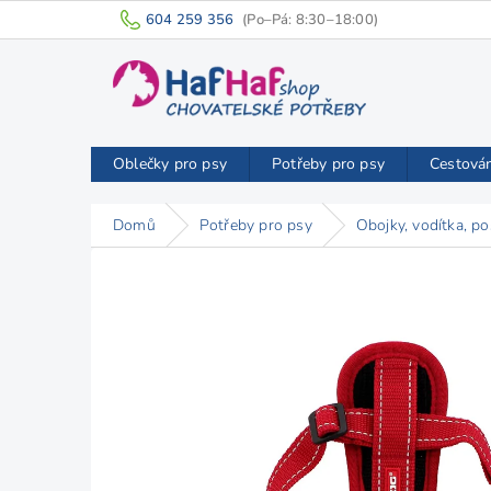
Přejít
604 259 356
na
obsah
Oblečky pro psy
Potřeby pro psy
Cestová
Domů
Potřeby pro psy
Obojky, vodítka, po