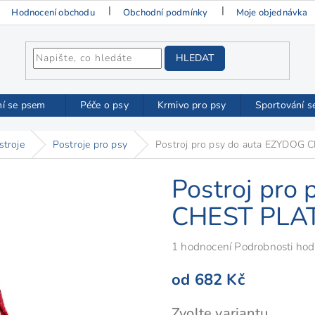
Hodnocení obchodu
Obchodní podmínky
Moje objednávka
HLEDAT
ní se psem
Péče o psy
Krmivo pro psy
Sportování s
stroje
Postroje pro psy
Postroj pro psy do auta EZYDOG 
Postroj pro
CHEST PLAT
Průměrné
1 hodnocení
Podrobnosti hod
hodnocení
od
682 Kč
produktu
je
Měrná
Zvolte variantu
5,0