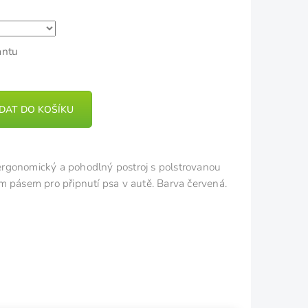
antu
IDAT DO KOŠÍKU
gonomický a pohodlný postroj s polstrovanou
m pásem pro připnutí psa v autě. Barva červená.