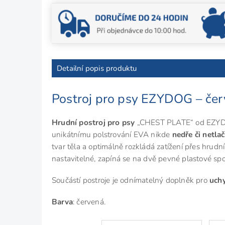
Detailní popis produktu
Postroj pro psy EZYDOG – če
Hrudní postroj pro psy
„CHEST PLATE“ od EZYDOG
unikátnímu polstrování EVA nikde
nedře či netlač
tvar těla a optimálně rozkládá zatížení přes hrudn
nastavitelné, zapíná se na dvě pevné plastové sp
Součástí postroje je odnímatelný doplněk pro
uchy
Barva
: červená.