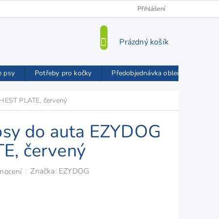
Kamenná prodejna
O nás
VIP Slevy
Přihlášení
Blog
Mož
NÁKUPNÍ
Prázdný košík
KOŠÍK
e psy
Potřeby pro kočky
Předobjednávka oblečků FMD
CHEST PLATE, červený
 psy do auta EZYDOG
E, červený
Značka:
EZYDOG
nocení