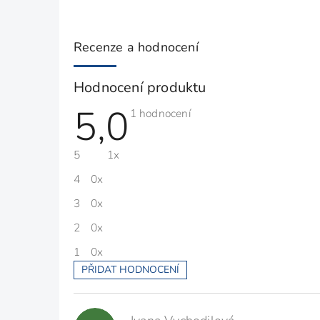
Recenze a hodnocení
Hodnocení produktu
5,0
Průměrné
1 hodnocení
hodnocení
produktu
je
5
1x
5,0
z
5
4
0x
hvězdiček.
3
0x
2
0x
1
0x
PŘIDAT HODNOCENÍ
V
ý
p