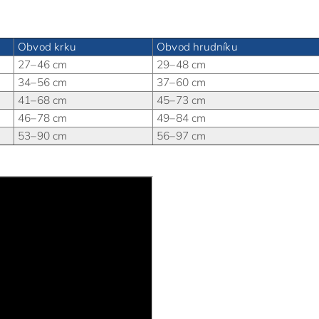
Obvod krku
Obvod hrudníku
27–46 cm
29–48 cm
34–56 cm
37–60 cm
41–68 cm
45–73 cm
46–78 cm
49–84 cm
53–90 cm
56–97 cm