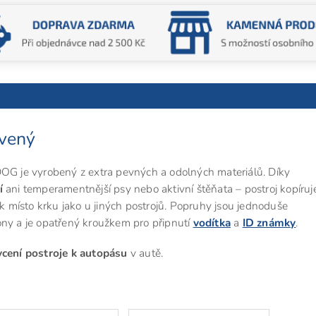
rvený
 je vyrobený z extra pevných a odolných materiálů. Díky
í
ani temperamentnější psy nebo aktivní štěňata – postroj kopíru
ík místo krku jako u jiných postrojů. Popruhy jsou jednoduše
ony a je opatřený kroužkem pro připnutí
vodítka
a
ID známky
.
cení postroje k autopásu
v autě.