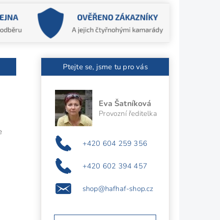
Ptejte se, jsme tu pro vás
Eva Šatníková
Provozní ředitelka
je
+420 604 259 356
+420 602 394 457
shop@hafhaf-shop.cz