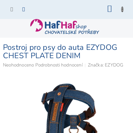
Přejít
NÁKU
na
KOŠÍK
obsah
Postroj pro psy do auta EZYDOG
CHEST PLATE DENIM
Průměrné
Neohodnoceno
Podrobnosti hodnocení
Značka:
EZYDOG
hodnocení
produktu
je
0,0
z
5
hvězdiček.