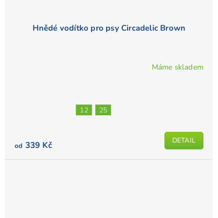
Hnědé vodítko pro psy Circadelic Brown
Máme skladem
Průměrné
hodnocení
produktu
je
12
25
4,3
z
5
DETAIL
339 Kč
od
hvězdiček.