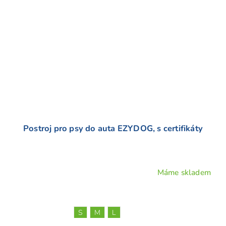
Postroj pro psy do auta EZYDOG, s certifikáty
Máme skladem
Průměrné
hodnocení
produktu
je
S
M
L
5,0