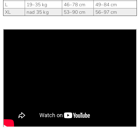
L
19–35 kg
46–78 cm
49–84 cm
XL
nad 35 kg
53–90 cm
56–97 cm