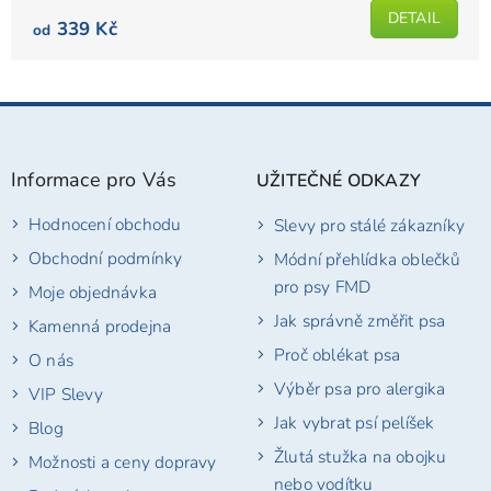
5
DETAIL
339 Kč
od
hvězdiček.
Z
á
p
Informace pro Vás
UŽITEČNÉ ODKAZY
a
t
Hodnocení obchodu
Slevy pro stálé zákazníky
í
Obchodní podmínky
Módní přehlídka oblečků
pro psy FMD
Moje objednávka
Jak správně změřit psa
Kamenná prodejna
Proč oblékat psa
O nás
Výběr psa pro alergika
VIP Slevy
Jak vybrat psí pelíšek
Blog
Žlutá stužka na obojku
Možnosti a ceny dopravy
nebo vodítku