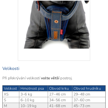
Velikosti
Při překrývání velikostí
volte větší
postroj.
Velikost
Hmotnost psa
Obvod krku
Obvod hrudníku
XS
3–6 kg
27–46 cm
29–48 cm
S
6–10 kg
34–56 cm
37–60 cm
M
10–19 kg
41–68 cm
45–73 cm