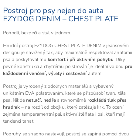
Postroj pro psy nejen do auta
EZYDOG DENIM – CHEST PLATE
Pohodlí, bezpečí a styl v jednom.
Hrudní postroj EZYDOG CHEST PLATE DENIM v jeansovém
designu je navržený tak, aby maximálně respektoval anatomii
psa a poskytoval mu
komfort i při aktivním pohybu
. Díky
pevné konstrukci a chytrému polstrování je ideální volbou
pro
každodenní venčení, výlety i cestování
autem.
Postroj je vyrobený z odolných materiálů a vybavený
unikátním EVA polstrováním, které se přizpůsobí tvaru těla
psa. Nikde
netlačí, nedře
a rovnoměrně
rozkládá tlak přes
hrudník
– na rozdíl od obojku, který zatěžuje krk. To ocení
zejména temperamentní psi, aktivní štěňata i psi, kteří mají
tendenci tahat.
Popruhy se snadno nastavují, postroj se zapíná pomocí dvou