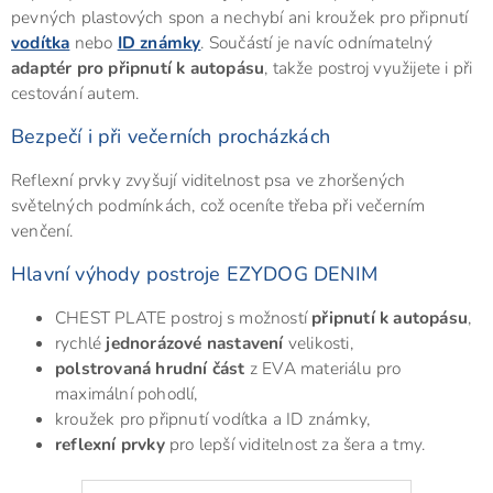
pevných plastových spon a nechybí ani kroužek pro připnutí
vodítka
nebo
ID známky
. Součástí je navíc odnímatelný
adaptér pro připnutí k autopásu
, takže postroj využijete i při
cestování autem.
Bezpečí i při večerních procházkách
Reflexní prvky zvyšují viditelnost psa ve zhoršených
světelných podmínkách, což oceníte třeba při večerním
venčení.
Hlavní výhody postroje EZYDOG DENIM
CHEST PLATE postroj s možností
připnutí k autopásu
,
rychlé
jednorázové nastavení
velikosti,
polstrovaná hrudní část
z EVA materiálu pro
maximální pohodlí,
kroužek pro připnutí vodítka a ID známky,
reflexní prvky
pro lepší viditelnost za šera a tmy.