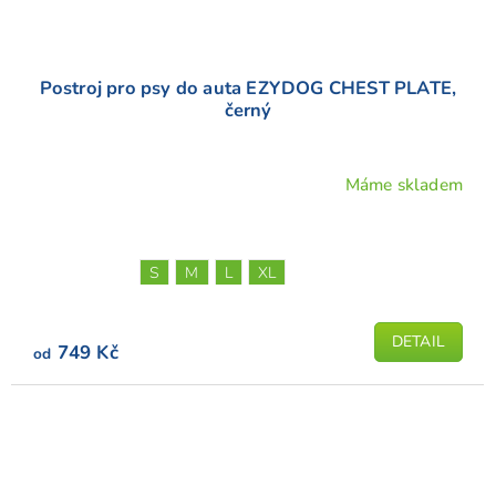
Postroj pro psy do auta EZYDOG CHEST PLATE,
černý
Máme skladem
Průměrné
hodnocení
produktu
je
S
M
L
XL
5,0
z
5
DETAIL
749 Kč
od
hvězdiček.