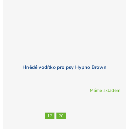
Hnědé vodítko pro psy Hypno Brown
Máme skladem
Průměrné
hodnocení
produktu
je
12
20
5,0
z