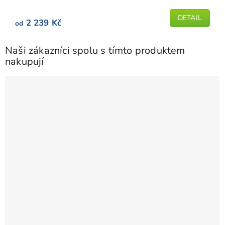
z
5
DETAIL
2 239 Kč
od
hvězdiček.
Naši zákazníci spolu s tímto produktem
nakupují