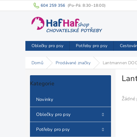
Přejít
604 259 356
na
obsah
Oblečky pro psy
Potřeby pro psy
Cestová
Domů
Prodávané značky
Lantmannen DO
P
Lan
o
Přeskočit
Kategorie
s
kategorie
t
r
Žádné 
Novinky
a
n
Oblečky pro psy
n
í
Potřeby pro psy
p