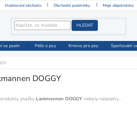
Hodnocení obchodu
Obchodní podmínky
Moje objednávka
HLEDAT
ní se psem
Péče o psy
Krmivo pro psy
Sportování s
GGY
tmannen DOGGY
produkty značky
Lantmannen DOGGY
nebyly nalezeny...