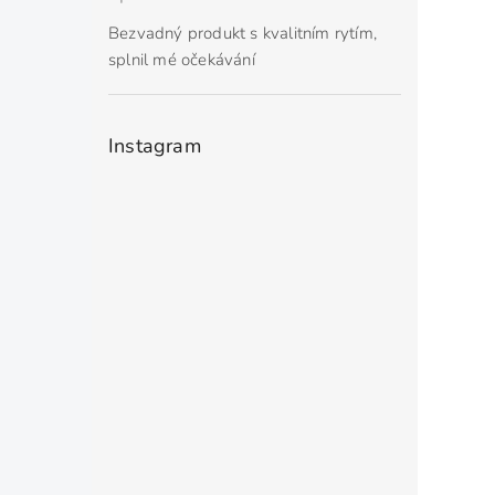
Hodnocení produktu je 5 z 5 hvězdiček.
Bezvadný produkt s kvalitním rytím,
splnil mé očekávání
Instagram