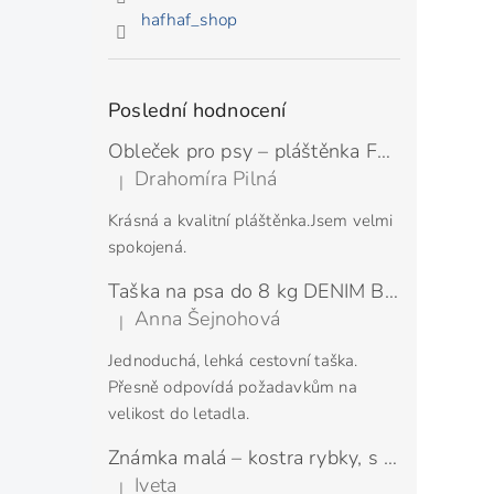
hafhaf_shop
Poslední hodnocení
Obleček pro psy – pláštěnka FMD SILVER
Drahomíra Pilná
|
Hodnocení produktu je 5 z 5 hvězdiček.
Krásná a kvalitní pláštěnka.Jsem velmi
spokojená.
Taška na psa do 8 kg DENIM BLUE
Anna Šejnohová
|
Hodnocení produktu je 5 z 5 hvězdiček.
Jednoduchá, lehká cestovní taška.
Přesně odpovídá požadavkům na
velikost do letadla.
Známka malá – kostra rybky, s rytím
Iveta
|