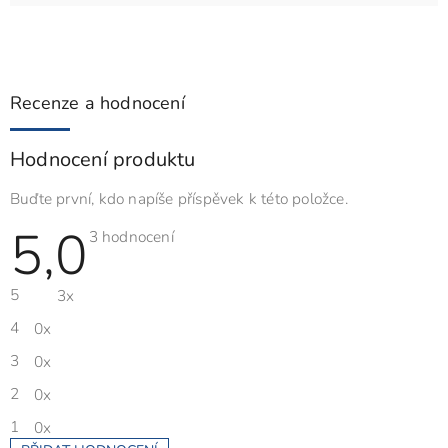
Recenze a hodnocení
Hodnocení produktu
Buďte první, kdo napíše příspěvek k této položce.
5,0
Průměrné
3 hodnocení
hodnocení
produktu
je
5
3x
5,0
z
5
4
0x
hvězdiček.
3
0x
2
0x
1
0x