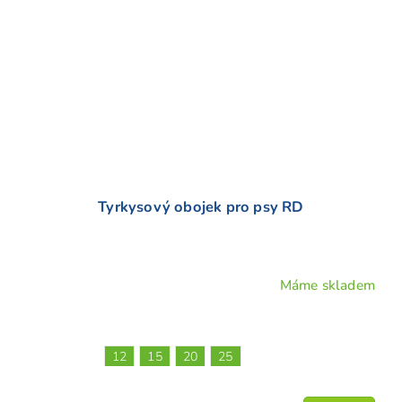
Tyrkysový obojek pro psy RD
Máme skladem
Průměrné
hodnocení
produktu
je
12
15
20
25
5,0
z