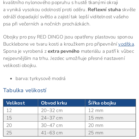
kvalitního nylonového popruhu s hustě tkanými okraji
a vyniká vysokou odolností proti oděru.
Reflexní stuha
skvěle
odráží dopadající světlo a zajistí tak lepší viditelnost vašeho
psa při večerních a nočních procházkách.
Obojky pro psy RED DINGO jsou opatřeny plastovou sponou
Bucklebone ve tvaru kosti a kroužkem pro připevnění
vodítka
.
Spona je vyrobená z
extra pevného
materiálu a patří k vůbec
nejpevnějším na trhu. Jezdec umožňuje přesné nastavení
velikosti obojku.
barva: tyrkysově modrá
Tabulka velikostí
Velikost
Obvod krku
Šířka obojku
12
20–32 cm
12 mm
15
24–37 cm
15 mm
20
30–47 cm
20 mm
25
41–63 cm
25 mm