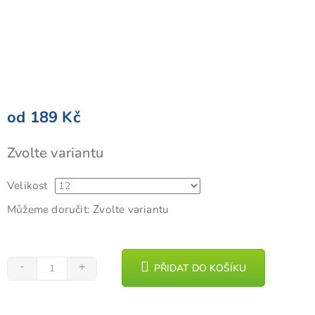
od
189 Kč
Měrná
Zvolte variantu
cena:
Velikost
Můžeme doručit:
Zvolte variantu
PŘIDAT DO KOŠÍKU