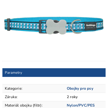
Parametry
Kategorie
:
Obojky pro psy
Záruka
:
2 roky
Materiál obojku (filtr)
:
Nylon/PVC/PES