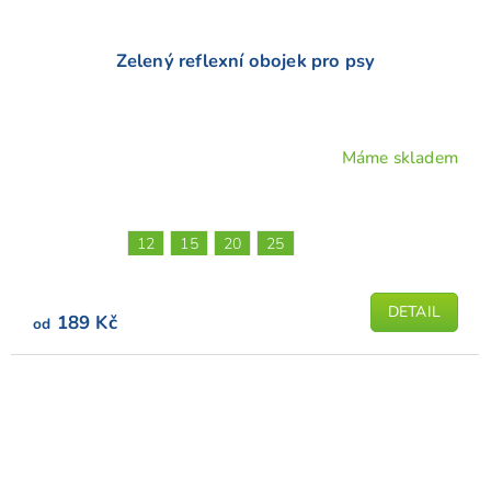
Zelený reflexní obojek pro psy
Máme skladem
Průměrné
hodnocení
produktu
je
12
15
20
25
5,0
z
5
DETAIL
189 Kč
od
hvězdiček.