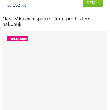
5
DETAIL
152 Kč
od
hvězdiček.
Naši zákazníci spolu s tímto produktem
nakupují
ForMyDogs