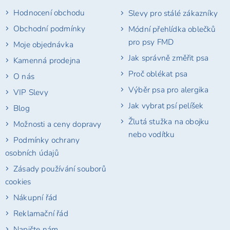
t
Hodnocení obchodu
Slevy pro stálé zákazníky
í
Obchodní podmínky
Módní přehlídka oblečků
pro psy FMD
Moje objednávka
Jak správně změřit psa
Kamenná prodejna
Proč oblékat psa
O nás
Výběr psa pro alergika
VIP Slevy
Jak vybrat psí pelíšek
Blog
Žlutá stužka na obojku
Možnosti a ceny dopravy
nebo vodítku
Podmínky ochrany
osobních údajů
Zásady používání souborů
cookies
Nákupní řád
Reklamační řád
Napište nám