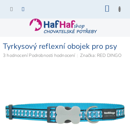
Přejít
NÁKU
na
KOŠÍK
obsah
Tyrkysový reflexní obojek pro psy
Průměrné
3 hodnocení
Podrobnosti hodnocení
Značka:
RED DINGO
hodnocení
produktu
je
5,0
z
5
hvězdiček.