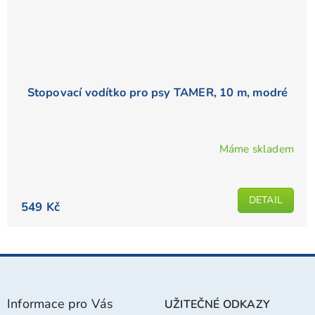
Stopovací vodítko pro psy TAMER, 10 m, modré
Máme skladem
DETAIL
549 Kč
Z
á
p
Informace pro Vás
UŽITEČNÉ ODKAZY
a