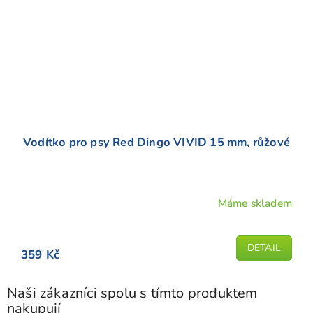
Vodítko pro psy Red Dingo VIVID 15 mm, růžové
Máme skladem
Průměrné
hodnocení
produktu
DETAIL
359 Kč
je
4,9
z
Naši zákazníci spolu s tímto produktem
5
nakupují