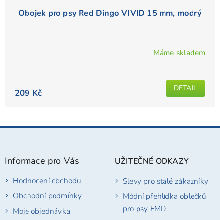
Obojek pro psy Red Dingo VIVID 15 mm, modrý
Máme skladem
Průměrné
hodnocení
produktu
DETAIL
je
209 Kč
5,0
z
5
Z
hvězdiček.
á
p
Informace pro Vás
UŽITEČNÉ ODKAZY
a
t
Hodnocení obchodu
Slevy pro stálé zákazníky
í
Obchodní podmínky
Módní přehlídka oblečků
pro psy FMD
Moje objednávka