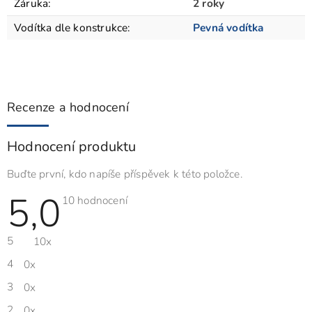
Záruka
:
2 roky
Vodítka dle konstrukce
:
Pevná vodítka
Recenze a hodnocení
Hodnocení produktu
Buďte první, kdo napíše příspěvek k této položce.
5,0
Průměrné
10 hodnocení
hodnocení
produktu
je
5
10x
5,0
z
5
4
0x
hvězdiček.
3
0x
2
0x