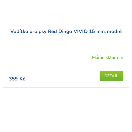
Vodítko pro psy Red Dingo VIVID 15 mm, modré
Máme skladem
Průměrné
hodnocení
produktu
DETAIL
359 Kč
je
5,0
z
5
hvězdiček.