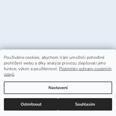
Používáme cookies, abychom Vám umožnili pohodlné
prohlížení webu a díky analýze provozu zlepšovali jeho
funkce, výkon a použitelnost.
Podmínky ochrany osobních
údajů
.
Vytvořil Shoptet
Nastavení
Copyright 2026
HafHaf-shop.cz
. Všechna práva
Odmítnout
Souhlasím
vyhrazena.
Upravit nastavení cookies