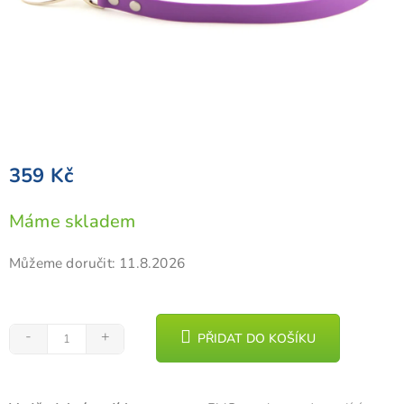
359 Kč
Měrná
Máme skladem
cena:
Můžeme doručit:
11.8.2026
PŘIDAT DO KOŠÍKU