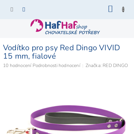
Přejít
NÁKU
na
KOŠÍK
obsah
Vodítko pro psy Red Dingo VIVID
15 mm, fialové
Průměrné
10 hodnocení
Podrobnosti hodnocení
Značka:
RED DINGO
hodnocení
produktu
je
5,0
z
5
hvězdiček.