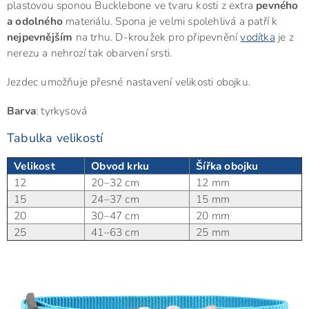
plastovou sponou Bucklebone ve tvaru kosti z extra
pevného
a odolného
materiálu. Spona je velmi spolehlivá a patří k
nejpevnějším
na trhu. D-kroužek pro připevnění
vodítka
je z
nerezu a nehrozí tak obarvení srsti.
Jezdec umožňuje přesné nastavení velikosti obojku.
Barva
: tyrkysová
Tabulka velikostí
Velikost
Obvod krku
Šířka obojku
12
20–32 cm
12 mm
15
24–37 cm
15 mm
20
30–47 cm
20 mm
25
41–63 cm
25 mm