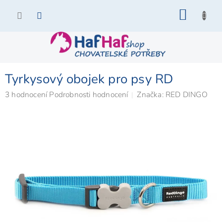
Přejít
NÁKU
na
KOŠÍK
obsah
Tyrkysový obojek pro psy RD
Průměrné
3 hodnocení
Podrobnosti hodnocení
Značka:
RED DINGO
hodnocení
produktu
je
5,0
z
5
hvězdiček.