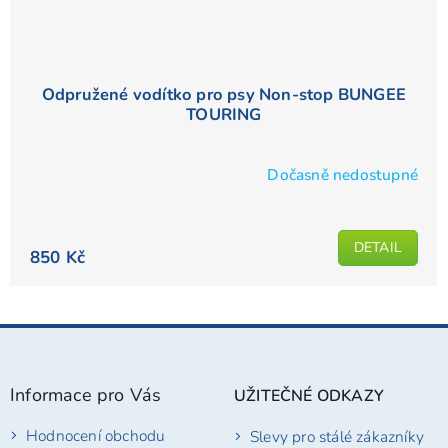
Odpružené vodítko pro psy Non-stop BUNGEE
TOURING
Dočasně nedostupné
DETAIL
850 Kč
Z
á
p
Informace pro Vás
UŽITEČNÉ ODKAZY
a
t
Hodnocení obchodu
Slevy pro stálé zákazníky
í