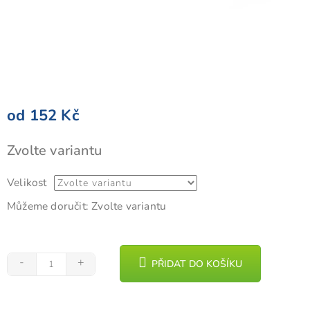
od
152 Kč
Měrná
Zvolte variantu
cena:
Velikost
Můžeme doručit:
Zvolte variantu
PŘIDAT DO KOŠÍKU