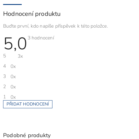
Hodnocení produktu
Buďte první, kdo napíše příspěvek k této položce.
5,0
Průměrné
3 hodnocení
hodnocení
produktu
je
5
3x
5,0
z
5
4
0x
hvězdiček.
3
0x
2
0x
1
0x
PŘIDAT HODNOCENÍ
V
ý
p
i
s
Podobné produkty