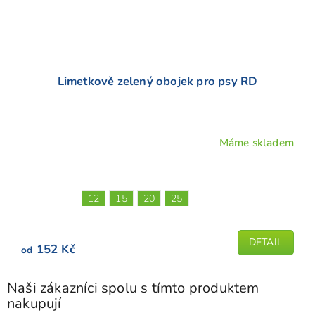
Limetkově zelený obojek pro psy RD
Máme skladem
Průměrné
hodnocení
produktu
je
12
15
20
25
5,0
z
5
DETAIL
152 Kč
od
hvězdiček.
Naši zákazníci spolu s tímto produktem
nakupují