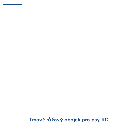
h
o
d
n
o
c
e
n
í
Tmavě růžový obojek pro psy RD