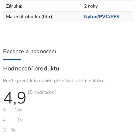
Záruka
:
2 roky
Materiál obojku (filtr)
:
Nylon/PVC/PES
Recenze a hodnocení
Hodnocení produktu
Buďte první, kdo napíše příspěvek k této položce.
4,9
Průměrné
15 hodnocení
hodnocení
produktu
je
5
14x
4,9
z
5
4
1x
hvězdiček.
3
0x