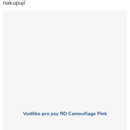
5
nakupují
hvězdiček.
Vodítko pro psy RD Camouflage Pink