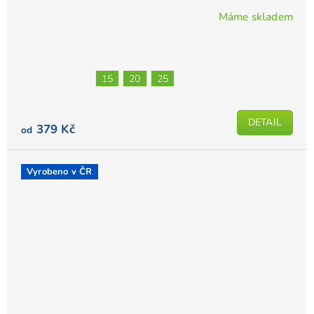
Máme skladem
15
20
25
DETAIL
379 Kč
od
Vyrobeno v ČR