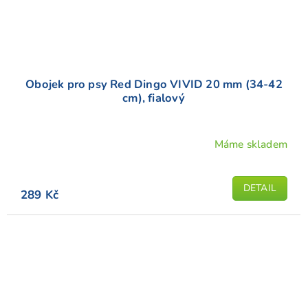
Obojek pro psy Red Dingo VIVID 20 mm (34-42
cm), fialový
Máme skladem
Průměrné
hodnocení
produktu
DETAIL
289 Kč
je
5,0
z
5
hvězdiček.