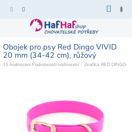
Přejít
NÁKU
na
KOŠÍK
obsah
Obojek pro psy Red Dingo VIVID
20 mm (34-42 cm), růžový
Průměrné
15 hodnocení
Podrobnosti hodnocení
Značka:
RED DINGO
hodnocení
produktu
je
4,9
z
5
hvězdiček.