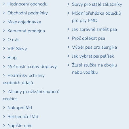
Hodnocení obchodu
Slevy pro stálé zákazníky
í
Obchodní podmínky
Módní přehlídka oblečků
pro psy FMD
Moje objednávka
Jak správně změřit psa
Kamenná prodejna
Proč oblékat psa
O nás
Výběr psa pro alergika
VIP Slevy
Jak vybrat psí pelíšek
Blog
Žlutá stužka na obojku
Možnosti a ceny dopravy
nebo vodítku
Podmínky ochrany
osobních údajů
Zásady používání souborů
cookies
Nákupní řád
Reklamační řád
Napište nám