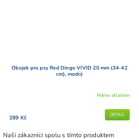
Obojek pro psy Red Dingo VIVID 20 mm (34-42
cm), modrý
Máme skladem
Průměrné
hodnocení
produktu
DETAIL
289 Kč
je
5,0
z
Naši zákazníci spolu s tímto produktem