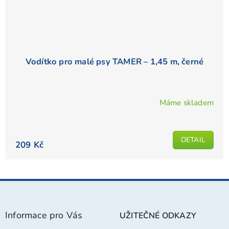
Vodítko pro malé psy TAMER – 1,45 m, černé
Máme skladem
DETAIL
209 Kč
Z
á
p
Informace pro Vás
UŽITEČNÉ ODKAZY
a
t