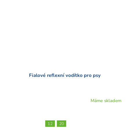
Fialové reflexní vodítko pro psy
Máme skladem
Průměrné
hodnocení
produktu
je
12
20
4,5