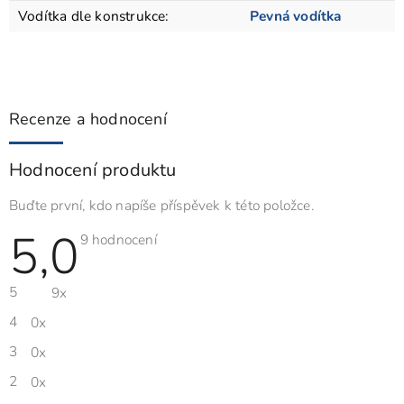
Vodítka dle konstrukce
:
Pevná vodítka
Recenze a hodnocení
Hodnocení produktu
Buďte první, kdo napíše příspěvek k této položce.
5,0
Průměrné
9 hodnocení
hodnocení
produktu
je
5
9x
5,0
z
5
4
0x
hvězdiček.
3
0x
2
0x