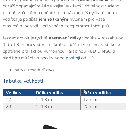
odráží dopadající světlo a zajistí tak lepší viditelnost vašeho
psa při večerních a nočních procházkách. Smyčka úchopu
vodítka je podšitá
jemně tkaným
nylonem pro vaše
maximální pohodlí i při venčení temperamentních psů.
Jezdec dovoluje rychlé
nastavení délky
vodítka v rozsahu od
1 do 1,8 m pro vedení na krátko i běžné venčení. Vodítko je
opatřené praktickou výměnnou karabinou RED DINGO a
sladit ho můžete s
obojky
nebo
postroji
od RD.
barva: tmavě růžová
Tabulka velikostí
Velikost
Délka vodítka
Šířka vodítka
12
1–1,8 m
12 mm
20
1–1,8 m
20 mm