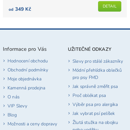
5
DETAIL
349 Kč
od
hvězdiček.
Z
á
p
Informace pro Vás
UŽITEČNÉ ODKAZY
a
t
Hodnocení obchodu
Slevy pro stálé zákazníky
í
Obchodní podmínky
Módní přehlídka oblečků
pro psy FMD
Moje objednávka
Jak správně změřit psa
Kamenná prodejna
Proč oblékat psa
O nás
Výběr psa pro alergika
VIP Slevy
Jak vybrat psí pelíšek
Blog
Žlutá stužka na obojku
Možnosti a ceny dopravy
nebo vodítku