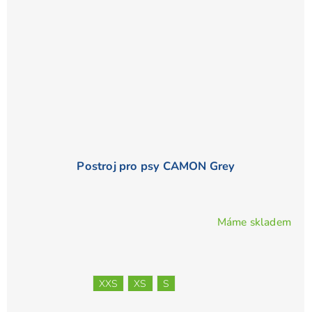
Postroj pro psy CAMON Grey
Máme skladem
Průměrné
hodnocení
produktu
je
XXS
XS
S
5,0
z