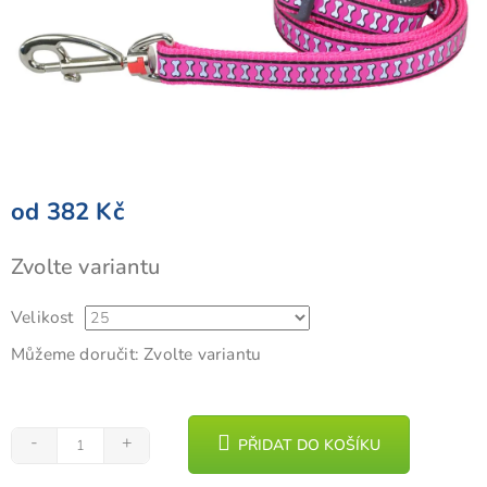
od
382 Kč
Měrná
Zvolte variantu
cena:
Velikost
Můžeme doručit:
Zvolte variantu
PŘIDAT DO KOŠÍKU