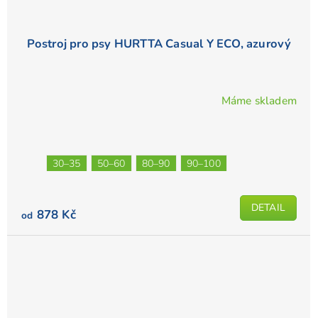
Postroj pro psy HURTTA Casual Y ECO, azurový
Máme skladem
30–35
50–60
80–90
90–100
DETAIL
878 Kč
od