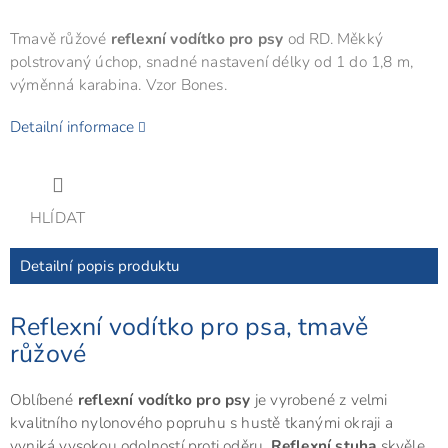
Tmavě růžové
reflexní vodítko pro psy
od RD. Měkký
polstrovaný úchop, snadné nastavení délky od 1 do 1,8 m,
výměnná karabina. Vzor Bones.
Detailní informace
HLÍDAT
Detailní popis produktu
Reflexní vodítko pro psa, tmavě
růžové
Oblíbené
reflexní vodítko pro psy
je vyrobené z velmi
kvalitního nylonového popruhu s hustě tkanými okraji a
vyniká vysokou odolností proti oděru.
Reflexní stuha
skvěle