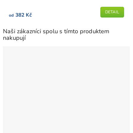
z
5
DETAIL
382 Kč
od
hvězdiček.
Naši zákazníci spolu s tímto produktem
nakupují