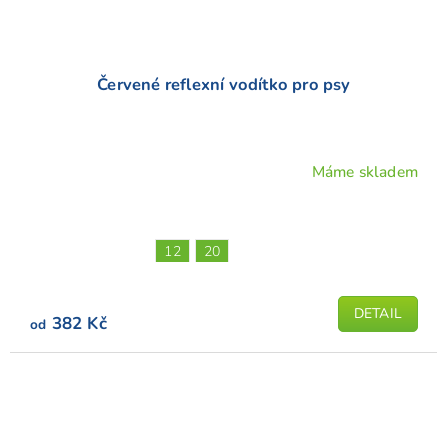
Červené reflexní vodítko pro psy
Máme skladem
Průměrné
hodnocení
produktu
je
12
20
4,6
z
5
DETAIL
382 Kč
od
hvězdiček.