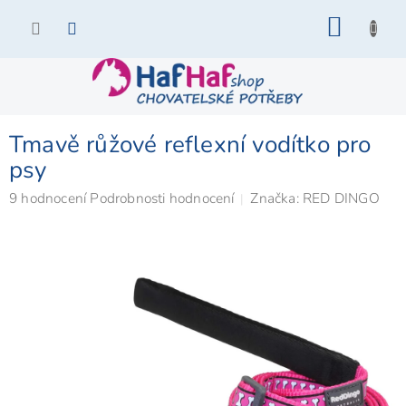
Přejít
NÁKU
na
KOŠÍK
obsah
Tmavě růžové reflexní vodítko pro
psy
Průměrné
9 hodnocení
Podrobnosti hodnocení
Značka:
RED DINGO
hodnocení
produktu
je
5,0
z
5
hvězdiček.