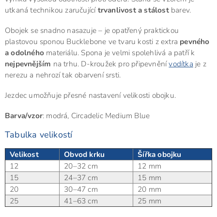
utkaná technikou zaručující
trvanlivost a stálost
barev.
Obojek se snadno nasazuje – je opatřený praktickou
plastovou sponou Bucklebone ve tvaru kosti z extra
pevného
a odolného
materiálu. Spona je velmi spolehlivá a patří k
nejpevnějším
na trhu. D-kroužek pro připevnění
vodítka
je z
nerezu a nehrozí tak obarvení srsti.
Jezdec umožňuje přesné nastavení velikosti obojku.
Barva/vzor
: modrá, Circadelic Medium Blue
Tabulka velikostí
Velikost
Obvod krku
Šířka obojku
12
20–32 cm
12 mm
15
24–37 cm
15 mm
20
30–47 cm
20 mm
25
41–63 cm
25 mm