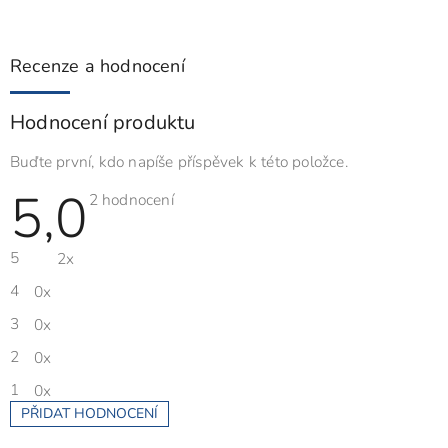
Recenze a hodnocení
Hodnocení produktu
Buďte první, kdo napíše příspěvek k této položce.
5,0
Průměrné
2 hodnocení
hodnocení
produktu
je
5
2x
5,0
z
5
4
0x
hvězdiček.
3
0x
2
0x
1
0x
PŘIDAT HODNOCENÍ
V