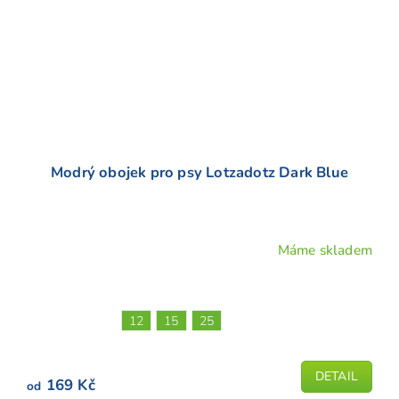
Modrý obojek pro psy Lotzadotz Dark Blue
Máme skladem
Průměrné
hodnocení
produktu
je
12
15
25
5,0
z
5
DETAIL
169 Kč
od
hvězdiček.