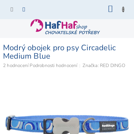
Přejít
NÁKU
na
KOŠÍK
obsah
Modrý obojek pro psy Circadelic
Medium Blue
Průměrné
2 hodnocení
Podrobnosti hodnocení
Značka:
RED DINGO
hodnocení
produktu
je
5,0
z
5
hvězdiček.