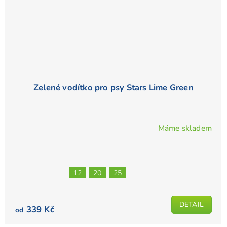
Zelené vodítko pro psy Stars Lime Green
Máme skladem
Průměrné
hodnocení
produktu
je
12
20
25
5,0
z
5
DETAIL
339 Kč
od
hvězdiček.