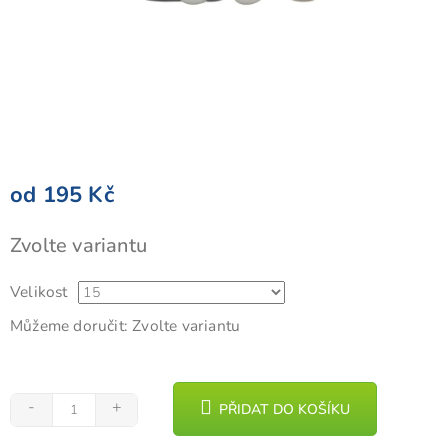
od
195 Kč
Měrná
Zvolte variantu
cena:
Velikost
Můžeme doručit:
Zvolte variantu
PŘIDAT DO KOŠÍKU