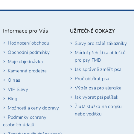
Z
á
p
Informace pro Vás
UŽITEČNÉ ODKAZY
a
t
Hodnocení obchodu
Slevy pro stálé zákazníky
í
Obchodní podmínky
Módní přehlídka oblečků
pro psy FMD
Moje objednávka
Jak správně změřit psa
Kamenná prodejna
Proč oblékat psa
O nás
Výběr psa pro alergika
VIP Slevy
Jak vybrat psí pelíšek
Blog
Žlutá stužka na obojku
Možnosti a ceny dopravy
nebo vodítku
Podmínky ochrany
osobních údajů
Zásady používání souborů