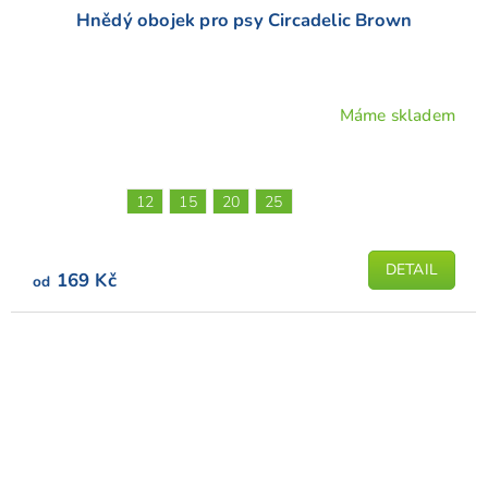
Hnědý obojek pro psy Circadelic Brown
Máme skladem
Průměrné
hodnocení
produktu
je
12
15
20
25
4,8
z
5
DETAIL
169 Kč
od
hvězdiček.