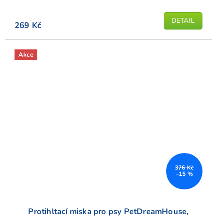
z
5
DETAIL
269 Kč
hvězdiček.
Akce
376 Kč
–15 %
Protihltací miska pro psy PetDreamHouse,