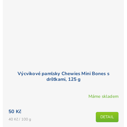
Výcvikové pamlsky Chewies Mini Bones s
dršťkami, 125 g
Máme skladem
50 Kč
DETAIL
Měrná
40 Kč / 100 g
cena: