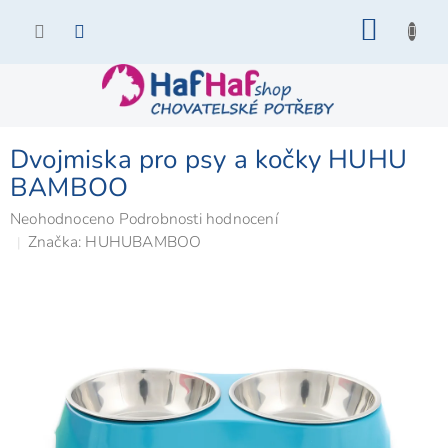
Přejít
NÁKU
na
KOŠÍK
obsah
Dvojmiska pro psy a kočky HUHU
BAMBOO
Průměrné
Neohodnoceno
Podrobnosti hodnocení
hodnocení
Značka:
HUHUBAMBOO
produktu
je
0,0
z
5
hvězdiček.