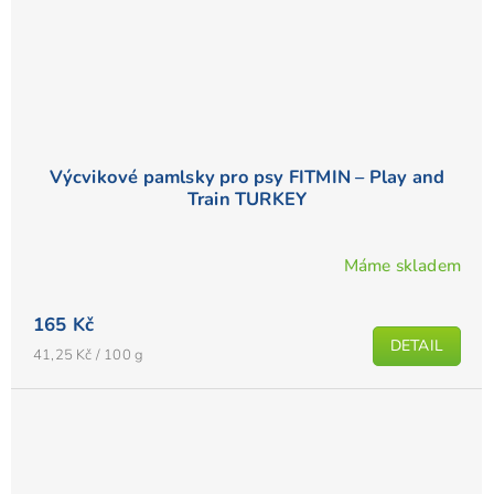
Výcvikové pamlsky pro psy FITMIN – Play and
Train TURKEY
Máme skladem
165 Kč
DETAIL
Měrná
41,25 Kč / 100 g
cena: