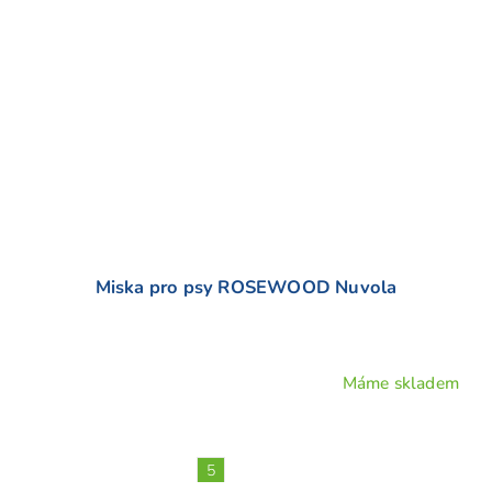
Miska pro psy ROSEWOOD Nuvola
Máme skladem
Průměrné
hodnocení
produktu
je
5
5,0