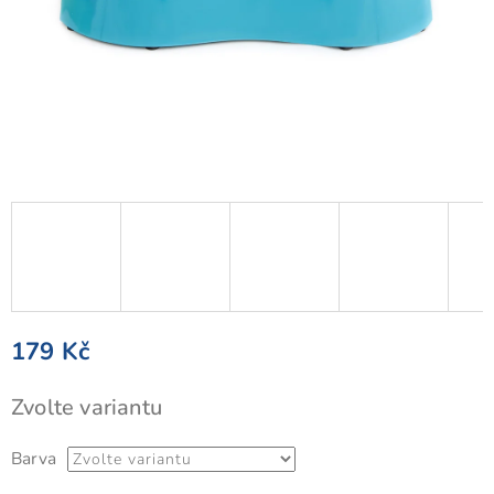
179 Kč
Měrná
Zvolte variantu
cena:
Barva