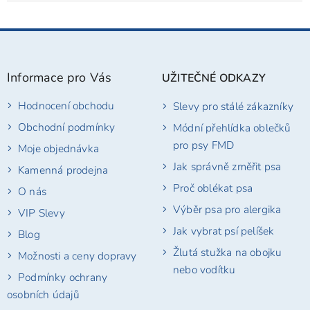
Z
á
p
Informace pro Vás
UŽITEČNÉ ODKAZY
a
t
Hodnocení obchodu
Slevy pro stálé zákazníky
í
Obchodní podmínky
Módní přehlídka oblečků
pro psy FMD
Moje objednávka
Jak správně změřit psa
Kamenná prodejna
Proč oblékat psa
O nás
Výběr psa pro alergika
VIP Slevy
Jak vybrat psí pelíšek
Blog
Žlutá stužka na obojku
Možnosti a ceny dopravy
nebo vodítku
Podmínky ochrany
osobních údajů