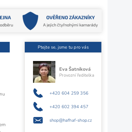
Ptejte se, jsme tu pro vás
Eva Šatníková
Provozní ředitelka
+420 604 259 356
ému
+420 602 394 457
shop@hafhaf-shop.cz
lem
m