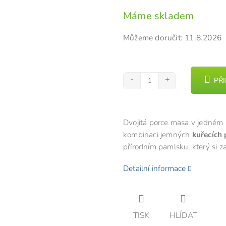
cena:
z
Máme skladem
5
hvězdiček.
Můžeme doručit:
11.8.2026
PŘ
Dvojitá porce masa v jedném
kombinaci jemných
kuřecích 
přírodním pamlsku, který si z
Detailní informace
TISK
HLÍDAT