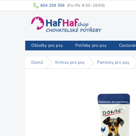
Přejít
604 259 356
na
obsah
Oblečky pro psy
Potřeby pro psy
Cestová
Domů
Krmivo pro psy
Pamlsky pro psy