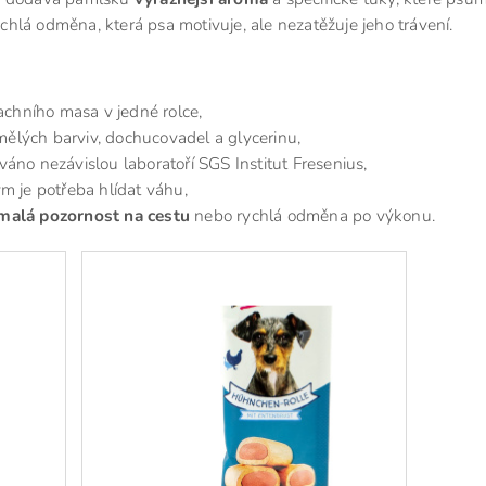
ychlá odměna, která psa motivuje, ale nezatěžuje jeho trávení.
kachního masa v jedné rolce,
mělých barviv, dochucovadel a glycerinu,
váno nezávislou laboratoří SGS Institut Fresenius,
ým je potřeba hlídat váhu,
malá pozornost na cestu
nebo rychlá odměna po výkonu.