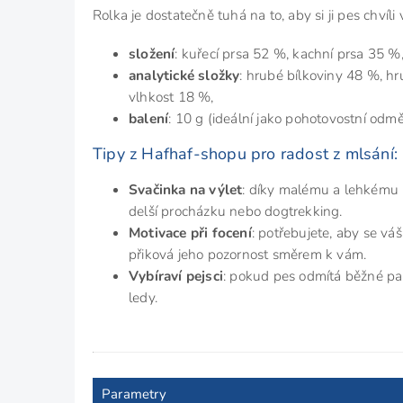
Rolka je dostatečně tuhá na to, aby si ji pes chvíl
složení
: kuřecí prsa 52 %, kachní prsa 35 %, 
analytické složky
: hrubé bílkoviny 48 %, hr
vlhkost 18 %,
balení
: 10 g (ideální jako pohotovostní odm
Tipy z Hafhaf-shopu pro radost z mlsání:
Svačinka na výlet
: díky malému a lehkému b
delší procházku nebo dogtrekking.
Motivace při focení
: potřebujete, aby se vá
přiková jeho pozornost směrem k vám.
Vybíraví pejsci
: pokud pes odmítá běžné pa
ledy.
Parametry