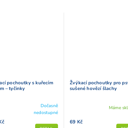
ací pochoutky s kuřecím
Žvýkací pochoutky pro ps
m – tyčinky
sušené hovězí šlachy
Dočasně
Máme sk
ěrné
nedostupné
cení
Kč
69 Kč
ktu