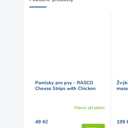
Pamlsky pro psy – RASCO
Žvýk
Cheese Strips with Chicken
mase
Máme skladem
Prům
hodno
49 Kč
199 
produ