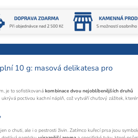
plní 10 g: masová delikatesa pro
, je to sofistikovaná
kombinace dvou nejoblíbenějších druhů
 ukrývá poctivou kachní náplň, což vytváří chuťový zážitek, kter
?
en o chuti, ale i o pestrosti živin. Zatímco kuřecí prsa jsou symbo
o dodává pamlsku
výraznější aroma
a specifické tuky, které psů