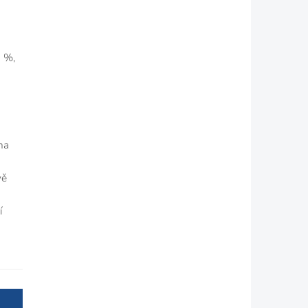
5 %,
na
vě
í