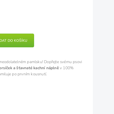
IDAT DO KOŠÍKU
 neodolatelném pamlsku! Dopřejte svému psovi
prsíček a šťavnaté kachní náplně
v 100%
amiluje po prvním kousnutí.