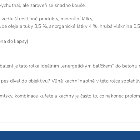
i vychutnal, ale zároveň se snadno kouše.
vedlejší rostlinné produkty, minerální látky,
ubé oleje a tuky 3,5 %, anorganické látky 4 %, hrubá vláknina 0,
ěna do kapsy).
alení je tato rolka ideálním „energetickým balíčkem“ do batohu 
š pes díval do objektivu? Vůně kachní náplně v této rolce spolehli
mlsky, kombinace kuřete a kachny je často to, co nakonec prolom