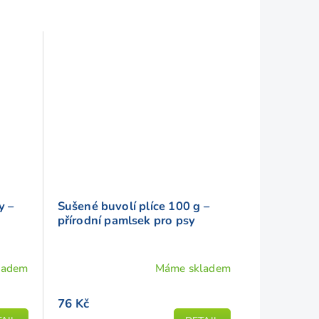
y –
Sušené buvolí plíce 100 g –
přírodní pamlsek pro psy
ladem
Máme skladem
76 Kč