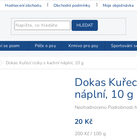
Hodnocení obchodu
Obchodní podmínky
Moje objednávka
HLEDAT
ní se psem
Péče o psy
Krmivo pro psy
Sportování s
Dokas Kuřecí rolky s kachní náplní, 10 g
Dokas Kuřecí
náplní, 10 g
Průměrné
Neohodnoceno
Podrobnosti 
hodnocení
20 Kč
produktu
je
Měrná
200 Kč / 100 g
0,0