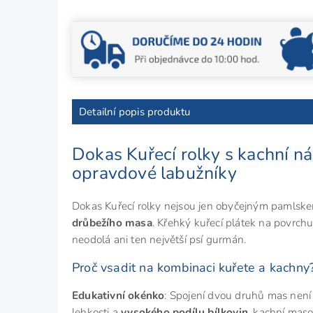
Detailní popis produktu
Dokas Kuřecí rolky s kachní ná
opravdové labužníky
Dokas Kuřecí rolky nejsou jen obyčejným pamlskem
drůbežího masa
. Křehký kuřecí plátek na povrchu
neodolá ani ten největší psí gurmán.
Proč vsadit na kombinaci kuřete a kachny
Edukativní okénko
: Spojení dvou druhů mas není j
lehkosti a
vysokého podílu bílkovin
, kachní mas