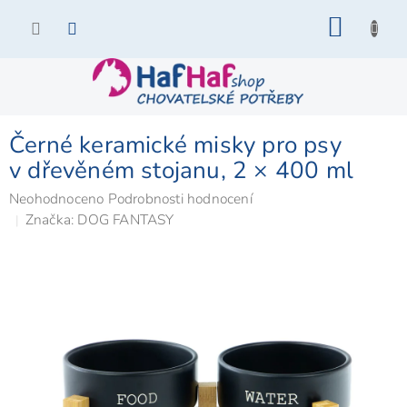
Přejít
NÁKU
na
KOŠÍK
obsah
Černé keramické misky pro psy
v dřevěném stojanu, 2 × 400 ml
Průměrné
Neohodnoceno
Podrobnosti hodnocení
hodnocení
Značka:
DOG FANTASY
produktu
je
0,0
z
5
hvězdiček.