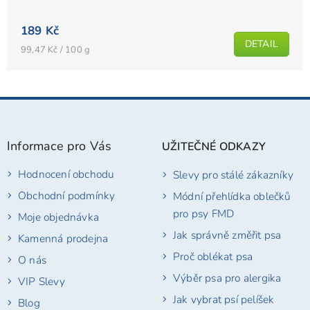
189 Kč
DETAIL
Měrná
99,47 Kč / 100 g
cena:
Z
á
p
Informace pro Vás
UŽITEČNÉ ODKAZY
a
t
Hodnocení obchodu
Slevy pro stálé zákazníky
í
Obchodní podmínky
Módní přehlídka oblečků
pro psy FMD
Moje objednávka
Jak správně změřit psa
Kamenná prodejna
Proč oblékat psa
O nás
Výběr psa pro alergika
VIP Slevy
Jak vybrat psí pelíšek
Blog