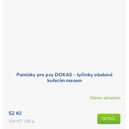
Pamlsky pro psy DOKAS – tyčinky obalené
kuřecím masem
Máme skladem
52 Kč
DETAIL
Měrná
104 Kč / 100 g
cena: