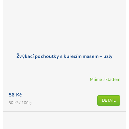
Žvýkací pochoutky s kuřecím masem – uzly
Máme skladem
Průměrné
hodnocení
56 Kč
produktu
DETAIL
je
Měrná
80 Kč / 100 g
cena:
5,0
z
5