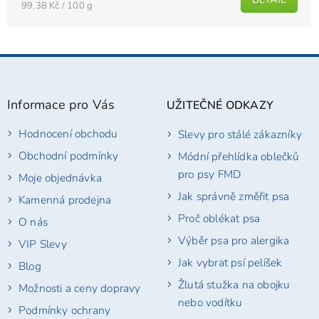
Měrná
99,38 Kč / 100 g
cena:
Z
á
p
Informace pro Vás
UŽITEČNÉ ODKAZY
a
t
Hodnocení obchodu
Slevy pro stálé zákazníky
í
Obchodní podmínky
Módní přehlídka oblečků
pro psy FMD
Moje objednávka
Jak správně změřit psa
Kamenná prodejna
Proč oblékat psa
O nás
Výběr psa pro alergika
VIP Slevy
Jak vybrat psí pelíšek
Blog
Žlutá stužka na obojku
Možnosti a ceny dopravy
nebo vodítku
Podmínky ochrany