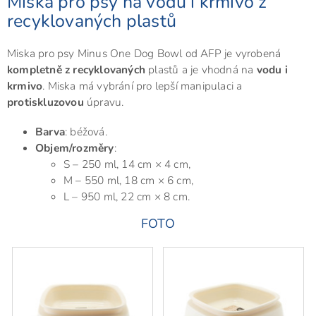
Miska pro psy na vodu i krmivo z
recyklovaných plastů
Miska pro psy Minus One Dog Bowl od AFP je vyrobená
kompletně z recyklovaných
plastů a je vhodná na
vodu i
krmivo
. Miska má vybrání pro lepší manipulaci a
protiskluzovou
úpravu.
Barva
: béžová.
Objem/rozměry
:
S – 250 ml, 14 cm × 4 cm,
M – 550 ml, 18 cm × 6 cm,
L – 950 ml, 22 cm × 8 cm.
FOTO