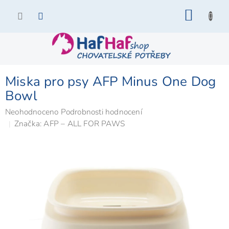
Přejít
NÁKU
na
KOŠÍK
obsah
Miska pro psy AFP Minus One Dog
Bowl
Průměrné
Neohodnoceno
Podrobnosti hodnocení
hodnocení
Značka:
AFP – ALL FOR PAWS
produktu
je
0,0
z
5
hvězdiček.