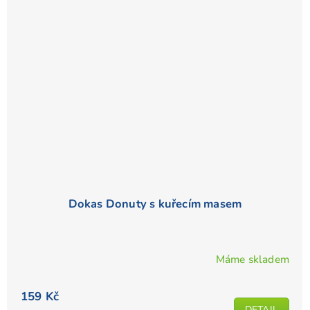
hvězdiček.
Dokas Donuty s kuřecím masem
Máme skladem
159 Kč
DETAIL