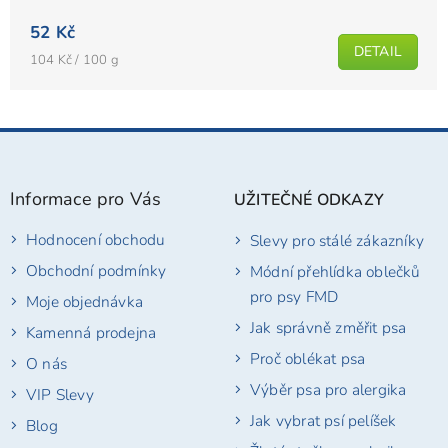
52 Kč
DETAIL
Měrná
104 Kč / 100 g
cena:
Z
á
p
Informace pro Vás
UŽITEČNÉ ODKAZY
a
t
Hodnocení obchodu
Slevy pro stálé zákazníky
í
Obchodní podmínky
Módní přehlídka oblečků
pro psy FMD
Moje objednávka
Jak správně změřit psa
Kamenná prodejna
Proč oblékat psa
O nás
Výběr psa pro alergika
VIP Slevy
Jak vybrat psí pelíšek
Blog