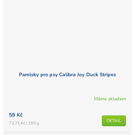
Pamlsky pro psy Calibra Joy Duck Stripes
Máme skladem
Průměrné
hodnocení
59 Kč
produktu
DETAIL
je
Měrná
73,75 Kč / 100 g
cena:
5,0