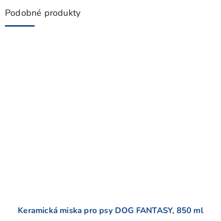
i
s
Podobné produkty
h
o
d
n
o
c
e
n
í
Keramická miska pro psy DOG FANTASY, 850 ml