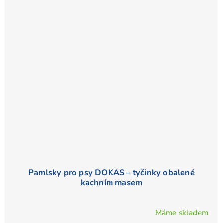
z
5
hvězdiček.
Pamlsky pro psy DOKAS – tyčinky obalené
kachním masem
Máme skladem