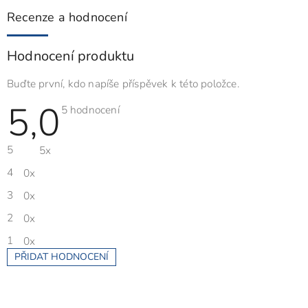
Recenze a hodnocení
Hodnocení produktu
Buďte první, kdo napíše příspěvek k této položce.
5,0
Průměrné
5 hodnocení
hodnocení
produktu
je
5
5x
5,0
z
5
4
0x
hvězdiček.
3
0x
2
0x
1
0x
PŘIDAT HODNOCENÍ
V
ý
p