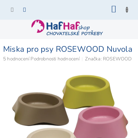
Přejít
NÁKU
na
KOŠÍK
obsah
Miska pro psy ROSEWOOD Nuvola
Průměrné
5 hodnocení
Podrobnosti hodnocení
Značka:
ROSEWOOD
hodnocení
produktu
je
5,0
z
5
hvězdiček.