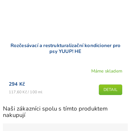
Rozčesávací a restrukturalizační kondicioner pro
psy YUUP! HE
Máme skladem
Průměrné
hodnocení
294 Kč
produktu
DETAIL
Měrná
je
117,60 Kč / 100 ml
cena:
5,0
z
Naši zákazníci spolu s tímto produktem
5
nakupují
hvězdiček.