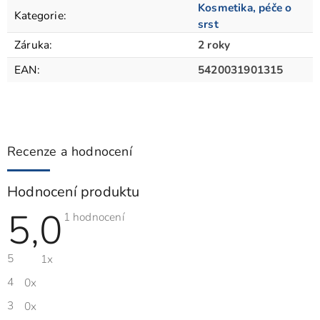
Kosmetika, péče o
Kategorie
:
srst
Záruka
:
2 roky
EAN
:
5420031901315
Recenze a hodnocení
Hodnocení produktu
5,0
Průměrné
1 hodnocení
hodnocení
produktu
je
5
1x
5,0
z
5
4
0x
hvězdiček.
3
0x