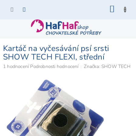
Přejít
NÁKU
na
KOŠÍK
obsah
Kartáč na vyčesávání psí srsti
SHOW TECH FLEXI, střední
Průměrné
1 hodnocení
Podrobnosti hodnocení
Značka:
SHOW TECH
hodnocení
produktu
je
5,0
z
5
hvězdiček.