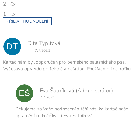
2
0x
1
0x
PŘIDAT HODNOCENÍ
V
ý
p
Dita Typltová
i
DT
s
|
7.7.2021
Hodnocení produktu je 5 z 5 hvězdiček.
h
o
Kartáč nám byl doporučen pro bernského salašnického psa.
d
Vyčesává opravdu perfektně a nešrábe. Používáme i na kočku.
n
o
c
Eva Šatníková
(Administrátor)
e
EŠ
n
7.7.2021
í
Děkujeme za Vaše hodnocení a těší nás, že kartáč naše
uplatnění i u kočičky :-) Eva Šatníková