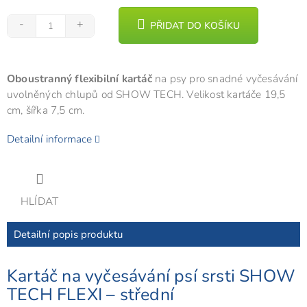
PŘIDAT DO KOŠÍKU
Oboustranný flexibilní kartáč
na psy pro snadné vyčesávání
uvolněných chlupů od SHOW TECH. Velikost kartáče 19,5
cm, šířka 7,5 cm.
Detailní informace
HLÍDAT
Detailní popis produktu
Kartáč na vyčesávání psí srsti SHOW
TECH FLEXI – střední