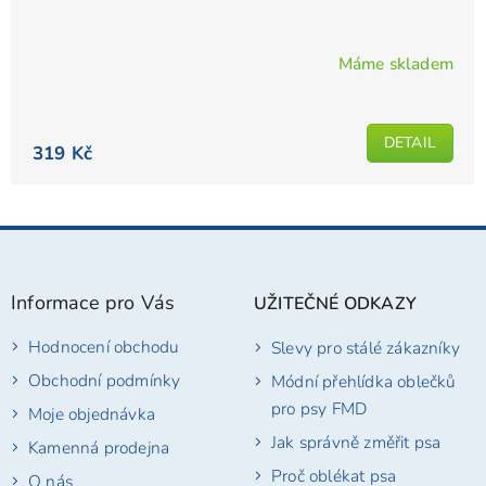
Máme skladem
Průměrné
hodnocení
produktu
DETAIL
je
319 Kč
5,0
z
5
Z
hvězdiček.
á
p
Informace pro Vás
UŽITEČNÉ ODKAZY
a
t
Hodnocení obchodu
Slevy pro stálé zákazníky
í
Obchodní podmínky
Módní přehlídka oblečků
pro psy FMD
Moje objednávka
Jak správně změřit psa
Kamenná prodejna
Proč oblékat psa
O nás