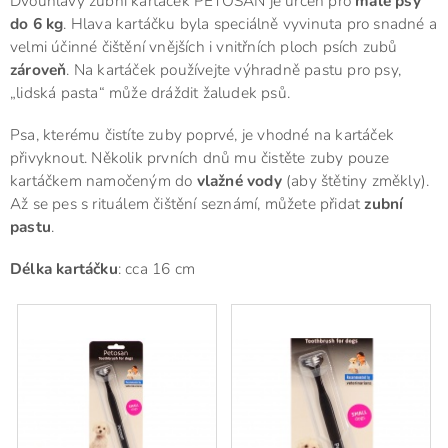
Dvouhlavý zubní kartáček PETOSAN je určen pro
malé psy
do 6 kg
. Hlava kartáčku byla speciálně vyvinuta pro snadné a
velmi účinné čištění vnějších i vnitřních ploch psích zubů
zároveň
. Na kartáček používejte výhradně pastu pro psy,
„lidská pasta“ může dráždit žaludek psů.
Psa, kterému čistíte zuby poprvé, je vhodné na kartáček
přivyknout. Několik prvních dnů mu čistěte zuby pouze
kartáčkem namočeným do
vlažné vody
(aby štětiny změkly).
Až se pes s rituálem čištění seznámí, můžete přidat
zubní
pastu
.
Délka kartáčku
: cca 16 cm