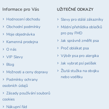
p
Informace pro Vás
UŽITEČNÉ ODKAZY
a
t
Hodnocení obchodu
Slevy pro stálé zákazníky
í
Obchodní podmínky
Módní přehlídka oblečků
pro psy FMD
Moje objednávka
Jak správně změřit psa
Kamenná prodejna
Proč oblékat psa
O nás
Výběr psa pro alergika
VIP Slevy
Jak vybrat psí pelíšek
Blog
Žlutá stužka na obojku
Možnosti a ceny dopravy
nebo vodítku
Podmínky ochrany
osobních údajů
Zásady používání souborů
cookies
Nákupní řád