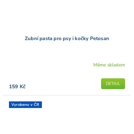
Zubní pasta pro psy i kočky Petosan
Máme skladem
Průměrné
hodnocení
produktu
DETAIL
159 Kč
je
5,0
z
Vyrobeno v ČR
5
hvězdiček.