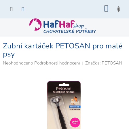
Přejít
NÁKU
na
KOŠÍK
obsah
Zubní kartáček PETOSAN pro malé
psy
Průměrné
Neohodnoceno
Podrobnosti hodnocení
Značka:
PETOSAN
hodnocení
produktu
je
0,0
z
5
hvězdiček.