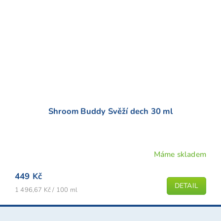
Shroom Buddy Svěží dech 30 ml
Máme skladem
449 Kč
DETAIL
Měrná
1 496,67 Kč / 100 ml
cena:
Z
á