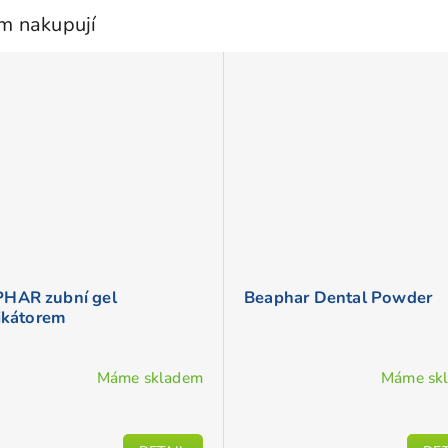
em nakupují
HAR zubní gel
Beaphar Dental Powder
likátorem
Máme skladem
Máme sk