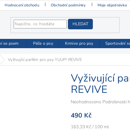
Hodnocení obchodu
Obchodní podmínky
Moje objednávka
HLEDAT
ní se psem
Péče o psy
Krmivo pro psy
Sportování s
Vyživující parfém pro psy YUUP! REVIVE
Vyživující p
REVIVE
Průměrné
Neohodnoceno
Podrobnosti 
hodnocení
490 Kč
produktu
je
Měrná
163,33 Kč / 100 ml
0,0