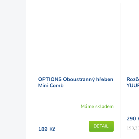
OPTIONS Oboustranný hřeben
Rozč
Mini Comb
YUUP
Máme skladem
Průměrné
hodnocení
290 
produktu
DETAIL
Měrná
193,33
189 Kč
je
cena:
4,8