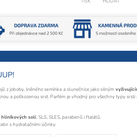
TISK
HLÍDAT
YUUP!
ejů z joboby, lněného semínka a slunečnice jako silným
vyživujíc
tnou a poškozenou srst. Parfém je vhodný pro všechny typy srsti 
 hliníkových solí
, SLS, SLES, parabenů i ftalátů.
ratin s hydratačními účinky.