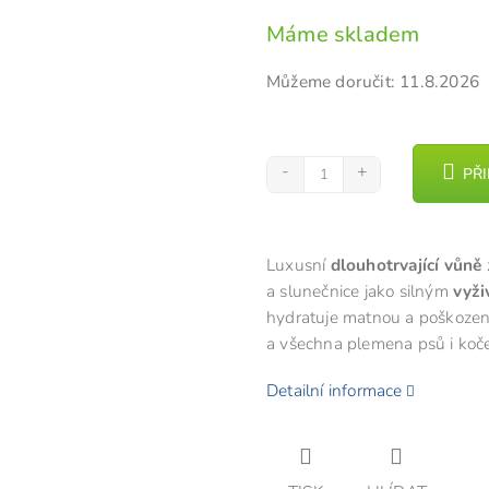
cena:
z
Máme skladem
5
hvězdiček.
Můžeme doručit:
11.8.2026
PŘ
Luxusní
dlouhotrvající vůně
a slunečnice jako silným
vyži
hydratuje matnou a poškozeno
a všechna plemena psů i koč
Detailní informace