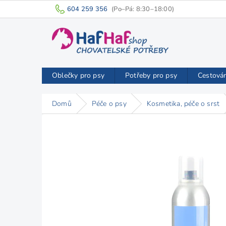
Přejít
604 259 356
na
obsah
Oblečky pro psy
Potřeby pro psy
Cestová
Domů
Péče o psy
Kosmetika, péče o srst