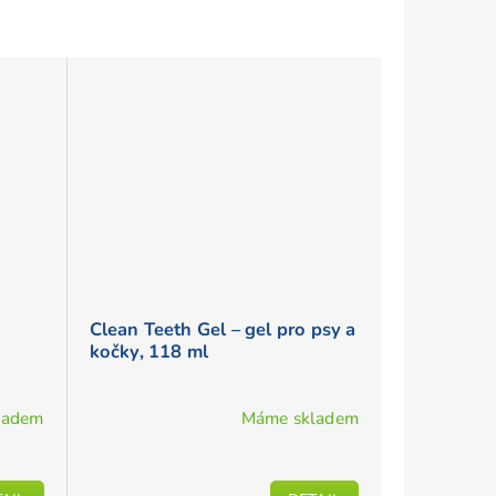
Clean Teeth Gel – gel pro psy a
kočky, 118 ml
ladem
Máme skladem
Průměrné
hodnocení
produktu