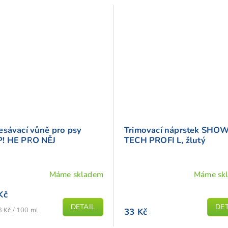
esávací vůně pro psy
Trimovací náprstek SHO
! HE PRO NĚJ
TECH PROFI L, žlutý
Máme skladem
Máme sk
Kč
DETAIL
DET
 Kč / 100 ml
33 Kč