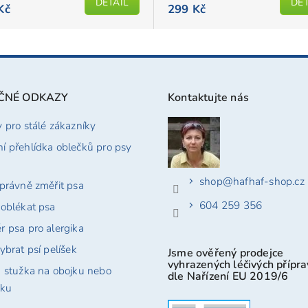
DETAIL
DET
Kč
299 Kč
ČNÉ ODKAZY
Kontaktujte nás
y pro stálé zákazníky
í přehlídka oblečků pro psy
shop
@
hafhaf-shop.cz
správně změřit psa
604 259 356
 oblékat psa
r psa pro alergika
ybrat psí pelíšek
Jsme ověřený prodejce
vyhrazených léčivých přípr
á stužka na obojku nebo
dle Nařízení EU 2019/6
tku