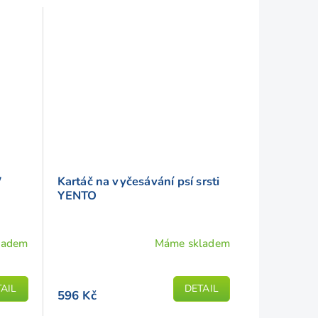
W
Kartáč na vyčesávání psí srsti
YENTO
ladem
Máme skladem
AIL
DETAIL
596 Kč