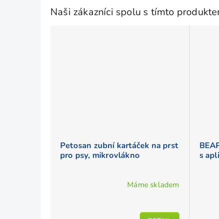
z
Naši zákazníci spolu s tímto produkt
5
hvězdiček.
Petosan zubní kartáček na prst
BEAP
pro psy, mikrovlákno
s ap
Máme skladem
Průměrné
hodnocení
produktu