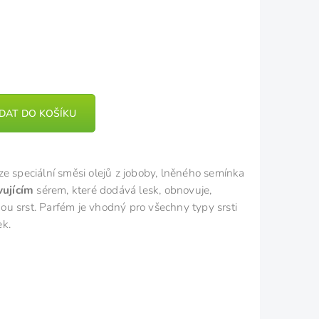
IDAT DO KOŠÍKU
ze speciální směsi olejů z joboby, lněného semínka
vujícím
sérem, které dodává lesk, obnovuje,
u srst. Parfém je vhodný pro všechny typy srsti
ek.