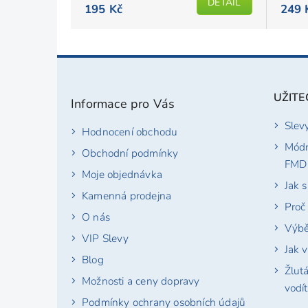
DETAIL
195 Kč
249 
je
4,8
z
Z
5
á
hvězdiček.
p
UŽITE
Informace pro Vás
a
t
Slev
Hodnocení obchodu
í
Módn
Obchodní podmínky
FMD
Moje objednávka
Jak 
Kamenná prodejna
Proč
O nás
Výbě
VIP Slevy
Jak v
Blog
Žlut
Možnosti a ceny dopravy
vodí
Podmínky ochrany osobních údajů