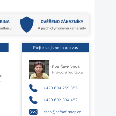
Ptejte se, jsme tu pro vás
Eva Šatníková
Provozní ředitelka
ím
a
+420 604 259 356
+420 602 394 457
shop@hafhaf-shop.cz