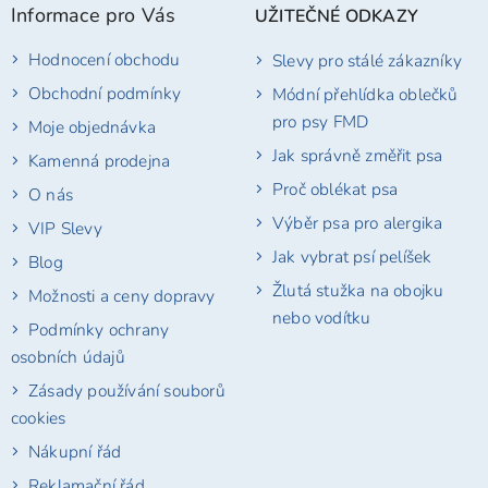
Informace pro Vás
UŽITEČNÉ ODKAZY
a
t
Hodnocení obchodu
Slevy pro stálé zákazníky
í
Obchodní podmínky
Módní přehlídka oblečků
pro psy FMD
Moje objednávka
Jak správně změřit psa
Kamenná prodejna
Proč oblékat psa
O nás
Výběr psa pro alergika
VIP Slevy
Jak vybrat psí pelíšek
Blog
Žlutá stužka na obojku
Možnosti a ceny dopravy
nebo vodítku
Podmínky ochrany
osobních údajů
Zásady používání souborů
cookies
Nákupní řád
Reklamační řád