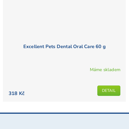
Excellent Pets Dental Oral Care 60 g
Máme skladem
DETAIL
318 Kč
Z
á
p