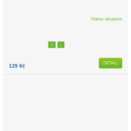
Máme skladem
S
L
DETAIL
129 Kč