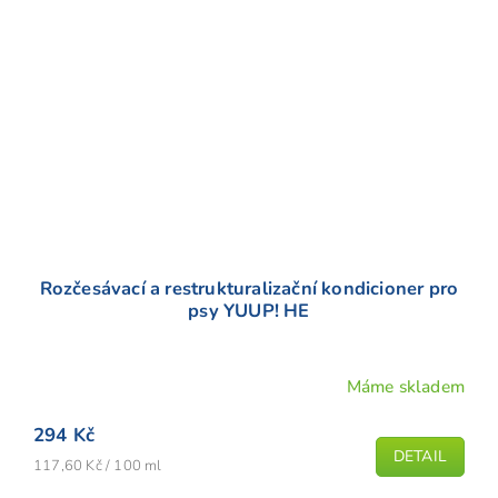
Rozčesávací a restrukturalizační kondicioner pro
psy YUUP! HE
Máme skladem
Průměrné
hodnocení
294 Kč
produktu
DETAIL
Měrná
je
117,60 Kč / 100 ml
cena:
5,0