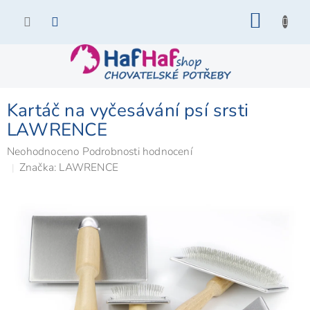
Přejít
NÁKU
na
KOŠÍK
obsah
Kartáč na vyčesávání psí srsti
LAWRENCE
Průměrné
Neohodnoceno
Podrobnosti hodnocení
hodnocení
Značka:
LAWRENCE
produktu
je
0,0
z
5
hvězdiček.