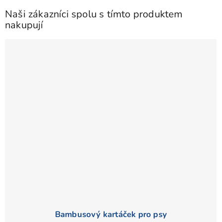
z
Naši zákazníci spolu s tímto produktem
5
nakupují
hvězdiček.
Bambusový kartáček pro psy