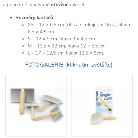
a pohodlně tvarované
dřevěné
rukojeti.
Rozměry kartáčů
:
XS – 12 × 6,5 cm (délka s rukojetí × šířka), hlava
6,5 × 4,5 cm.
S – 12 × 9 cm, hlava 9 × 4,5 cm.
M – 13,5 × 12 cm, hlava 12 × 5,5 cm.
L – 17 × 12,5 cm, hlava 12,5 × 8cm.
FOTOGALERIE (kliknutím zvětšíte)