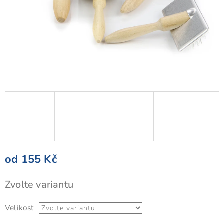
od
155 Kč
Měrná
Zvolte variantu
cena:
Velikost