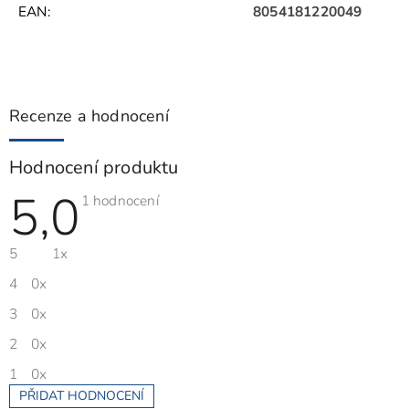
EAN
:
8054181220049
Recenze a hodnocení
Hodnocení produktu
5,0
Průměrné
1 hodnocení
hodnocení
produktu
je
5
1x
5,0
z
5
4
0x
hvězdiček.
3
0x
2
0x
1
0x
PŘIDAT HODNOCENÍ