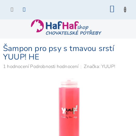
Přejít
NÁKU
na
KOŠÍK
obsah
Šampon pro psy s tmavou srstí
YUUP! HE
Průměrné
1 hodnocení
Podrobnosti hodnocení
Značka:
YUUP!
hodnocení
produktu
je
5,0
z
5
hvězdiček.