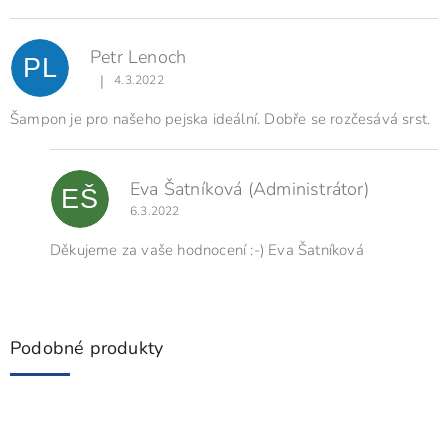
V
ý
p
Petr Lenoch
i
PL
s
|
4.3.2022
Hodnocení produktu je 5 z 5 hvězdiček.
h
o
Šampon je pro našeho pejska ideální. Dobře se rozčesává srst.
d
n
o
Eva Šatníková
(Administrátor)
EŠ
c
6.3.2022
e
n
Děkujeme za vaše hodnocení :-) Eva Šatníková
í
Podobné produkty