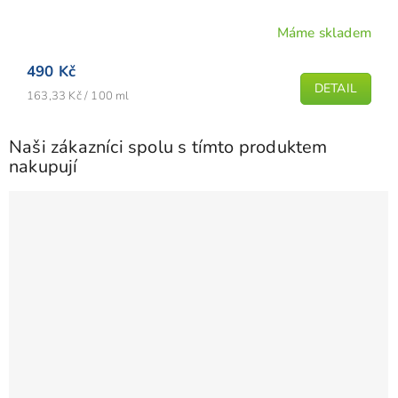
Máme skladem
490 Kč
DETAIL
Měrná
163,33 Kč / 100 ml
cena:
Naši zákazníci spolu s tímto produktem
nakupují