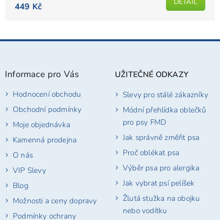
DETAIL
je
449 Kč
4,8
z
5
Z
hvězdiček.
á
p
Informace pro Vás
UŽITEČNÉ ODKAZY
a
t
Hodnocení obchodu
Slevy pro stálé zákazníky
í
Obchodní podmínky
Módní přehlídka oblečků
pro psy FMD
Moje objednávka
Jak správně změřit psa
Kamenná prodejna
Proč oblékat psa
O nás
Výběr psa pro alergika
VIP Slevy
Jak vybrat psí pelíšek
Blog
Žlutá stužka na obojku
Možnosti a ceny dopravy
nebo vodítku
Podmínky ochrany