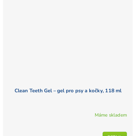
Clean Teeth Gel – gel pro psy a kočky, 118 ml
Máme skladem
Průměrné
hodnocení
produktu