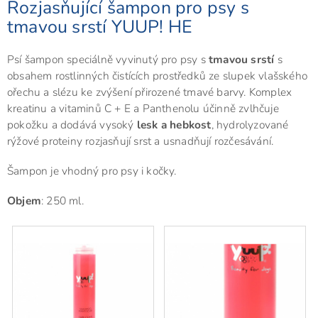
Rozjasňující šampon pro psy s
tmavou srstí YUUP! HE
Psí šampon speciálně vyvinutý pro psy s
tmavou srstí
s
obsahem rostlinných čistících prostředků ze slupek vlašského
ořechu a slézu ke zvýšení přirozené tmavé barvy. Komplex
kreatinu a vitaminů C + E a Panthenolu účinně zvlhčuje
pokožku a dodává vysoký
lesk a hebkost
, hydrolyzované
rýžové proteiny rozjasňují srst a usnadňují rozčesávání.
Šampon je vhodný pro psy i kočky.
Objem
: 250 ml.