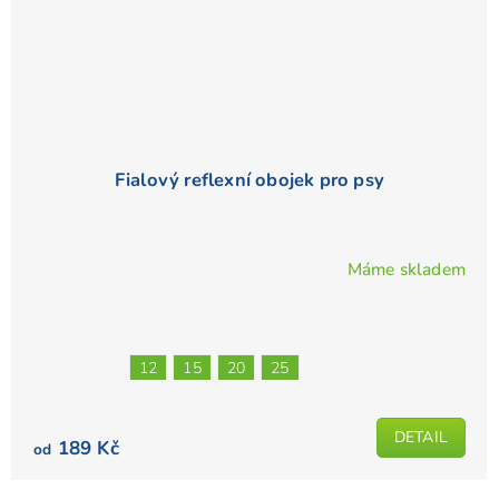
Fialový reflexní obojek pro psy
Máme skladem
Průměrné
hodnocení
produktu
je
12
15
20
25
5,0
z
5
DETAIL
189 Kč
od
hvězdiček.