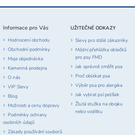
Z
á
p
Informace pro Vás
UŽITEČNÉ ODKAZY
a
t
Hodnocení obchodu
Slevy pro stálé zákazníky
í
Obchodní podmínky
Módní přehlídka oblečků
pro psy FMD
Moje objednávka
Jak správně změřit psa
Kamenná prodejna
Proč oblékat psa
O nás
Výběr psa pro alergika
VIP Slevy
Jak vybrat psí pelíšek
Blog
Žlutá stužka na obojku
Možnosti a ceny dopravy
nebo vodítku
Podmínky ochrany
osobních údajů
Zásady používání souborů