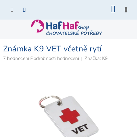
Přejít
NÁKU
na
KOŠÍK
obsah
Známka K9 VET včetně rytí
Průměrné
7 hodnocení
Podrobnosti hodnocení
Značka:
K9
hodnocení
produktu
je
5,0
z
5
hvězdiček.