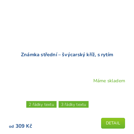
Známka střední – švýcarský kříž, s rytím
Máme skladem
Průměrné
hodnocení
produktu
je
2 řádky textu
3 řádky textu
5,0
z
5
DETAIL
309 Kč
od
hvězdiček.