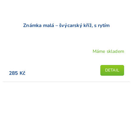
Známka malá – švýcarský kříž, s rytím
Máme skladem
Průměrné
hodnocení
produktu
DETAIL
285 Kč
je
5,0
z
5
hvězdiček.