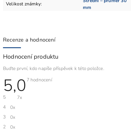
Střední – průměr 30
Velikost známky
:
mm
Recenze a hodnocení
Hodnocení produktu
Buďte první, kdo napíše příspěvek k této položce.
5,0
Průměrné
7 hodnocení
hodnocení
produktu
je
5
7x
5,0
z
5
4
0x
hvězdiček.
3
0x
2
0x