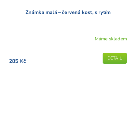
Známka malá – červená kost, s rytím
Máme skladem
Průměrné
hodnocení
produktu
DETAIL
285 Kč
je
5,0
z
5
hvězdiček.