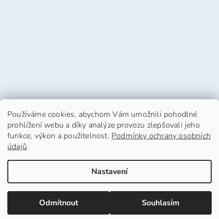
Používáme cookies, abychom Vám umožnili pohodlné
prohlížení webu a díky analýze provozu zlepšovali jeho
funkce, výkon a použitelnost.
Podmínky ochrany osobních
údajů
.
Vytvořil Shoptet
Nastavení
Copyright 2026
HafHaf-shop.cz
. Všechna práva
Odmítnout
Souhlasím
vyhrazena.
Upravit nastavení cookies