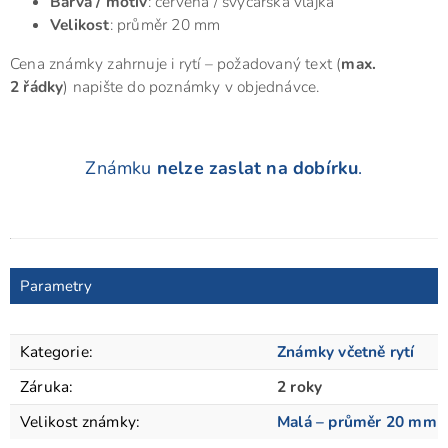
Barva / motiv
: červená / švýcarská vlajka
Velikost
: průměr 20 mm
Cena známky zahrnuje i rytí – požadovaný text (
max.
2 řádky
) napište do poznámky v objednávce.
Známku
nelze zaslat na dobírku
.
Parametry
Kategorie
:
Známky včetně rytí
Záruka
:
2 roky
Velikost známky
:
Malá – průměr 20 mm