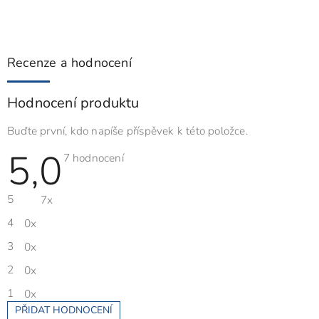
Recenze a hodnocení
Hodnocení produktu
Buďte první, kdo napíše příspěvek k této položce.
5,0
Průměrné
7 hodnocení
hodnocení
produktu
je
5
7x
5,0
z
5
4
0x
hvězdiček.
3
0x
2
0x
1
0x
PŘIDAT HODNOCENÍ