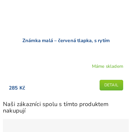
Známka malá – červená tlapka, s rytím
Máme skladem
Průměrné
hodnocení
produktu
DETAIL
285 Kč
je
4,7
z
Naši zákazníci spolu s tímto produktem
5
nakupují
hvězdiček.