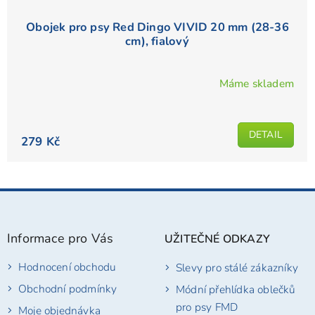
Obojek pro psy Red Dingo VIVID 20 mm (28-36
cm), fialový
Máme skladem
Průměrné
hodnocení
produktu
DETAIL
je
279 Kč
5,0
z
5
Z
hvězdiček.
á
p
Informace pro Vás
UŽITEČNÉ ODKAZY
a
t
Hodnocení obchodu
Slevy pro stálé zákazníky
í
Obchodní podmínky
Módní přehlídka oblečků
pro psy FMD
Moje objednávka