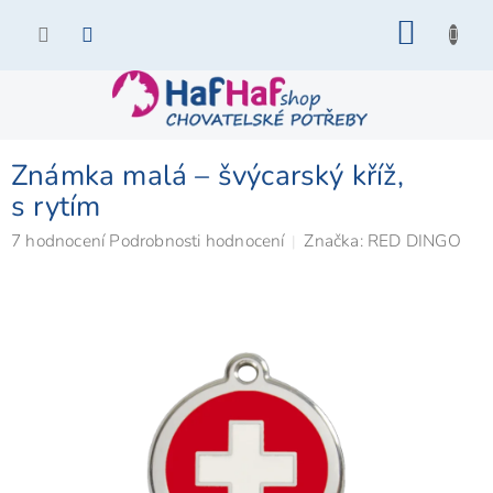
Přejít
NÁKU
na
KOŠÍK
obsah
Známka malá – švýcarský kříž,
s rytím
Průměrné
7 hodnocení
Podrobnosti hodnocení
Značka:
RED DINGO
hodnocení
produktu
je
5,0
z
5
hvězdiček.