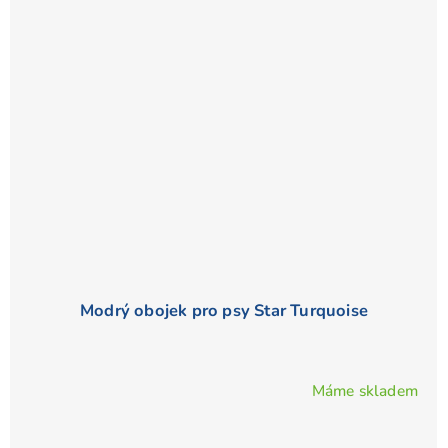
Modrý obojek pro psy Star Turquoise
Máme skladem
Průměrné
hodnocení