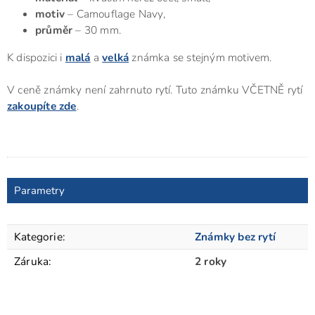
motiv
– Camouflage Navy,
průměr
– 30 mm.
K dispozici i
malá
a
velká
známka se stejným motivem.
V ceně známky není zahrnuto rytí. Tuto známku VČETNĚ rytí
zakoupíte zde
.
Parametry
Kategorie
:
Známky bez rytí
Záruka
:
2 roky