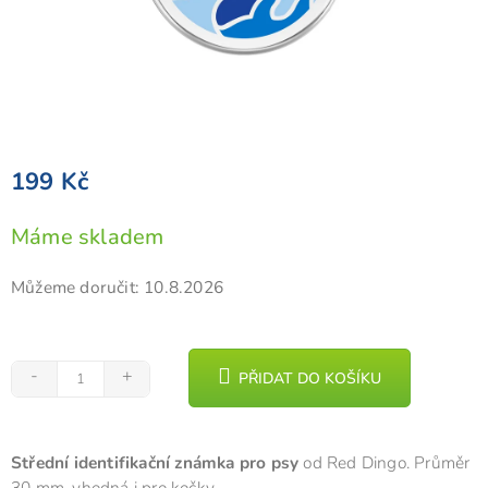
199 Kč
Měrná
Máme skladem
cena:
Můžeme doručit:
10.8.2026
PŘIDAT DO KOŠÍKU
Střední identifikační známka pro psy
od Red Dingo. Průměr
30 mm, vhodná i pro kočky.