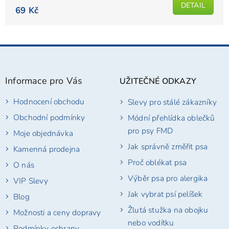
DETAIL
69 Kč
Z
á
p
Informace pro Vás
UŽITEČNÉ ODKAZY
a
t
Hodnocení obchodu
Slevy pro stálé zákazníky
í
Obchodní podmínky
Módní přehlídka oblečků
pro psy FMD
Moje objednávka
Jak správně změřit psa
Kamenná prodejna
Proč oblékat psa
O nás
Výběr psa pro alergika
VIP Slevy
Jak vybrat psí pelíšek
Blog
Žlutá stužka na obojku
Možnosti a ceny dopravy
nebo vodítku
Podmínky ochrany