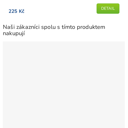
produktu
DETAIL
225 Kč
je
5,0
z
Naši zákazníci spolu s tímto produktem
5
nakupují
hvězdiček.