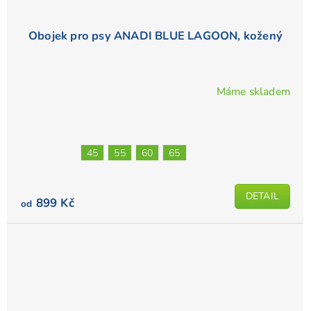
Obojek pro psy ANADI BLUE LAGOON, kožený
Máme skladem
45
55
60
65
DETAIL
899 Kč
od