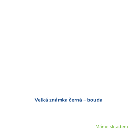
5
hvězdiček.
Velká známka černá – bouda
Máme skladem
Průměrné
hodnocení