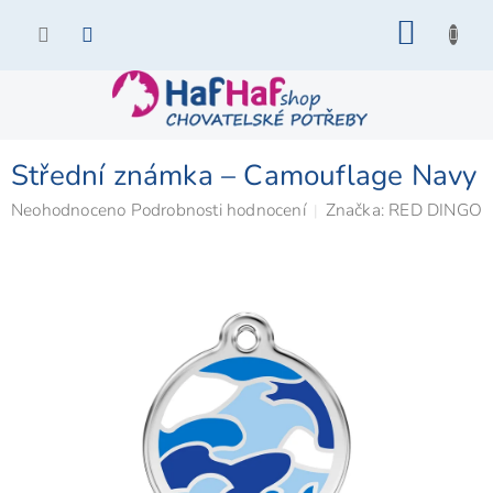
Přejít
NÁKU
na
KOŠÍK
obsah
Střední známka – Camouflage Navy
Průměrné
Neohodnoceno
Podrobnosti hodnocení
Značka:
RED DINGO
hodnocení
produktu
je
0,0
z
5
hvězdiček.