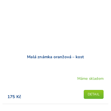
Malá známka oranžová – kost
Máme skladem
Průměrné
hodnocení
produktu
DETAIL
175 Kč
je
5,0
z