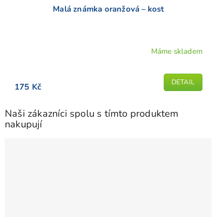
Malá známka oranžová – kost
Máme skladem
Průměrné
hodnocení
produktu
DETAIL
175 Kč
je
5,0
z
Naši zákazníci spolu s tímto produktem
5
nakupují
hvězdiček.