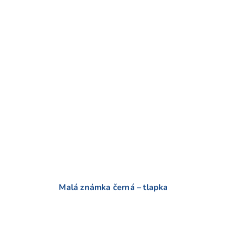
o
d
n
o
c
e
n
í
Malá známka černá – tlapka