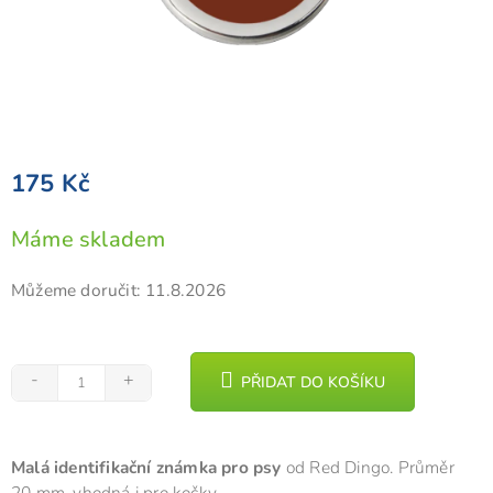
175 Kč
Měrná
Máme skladem
cena:
Můžeme doručit:
11.8.2026
PŘIDAT DO KOŠÍKU
Malá identifikační známka pro psy
od Red Dingo. Průměr
20 mm, vhodná i pro kočky.