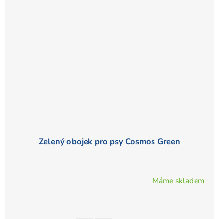
Zelený obojek pro psy Cosmos Green
Máme skladem
Průměrné
hodnocení
produktu