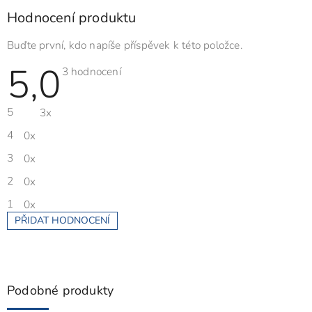
Hodnocení produktu
Buďte první, kdo napíše příspěvek k této položce.
5,0
Průměrné
3 hodnocení
hodnocení
produktu
je
5
3x
5,0
z
5
4
0x
hvězdiček.
3
0x
2
0x
1
0x
PŘIDAT HODNOCENÍ
V
ý
p
i
s
Podobné produkty
h