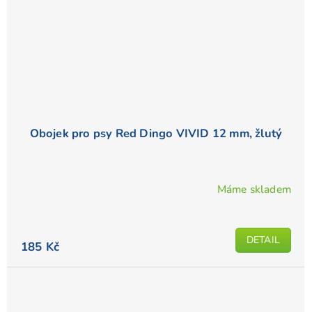
Obojek pro psy Red Dingo VIVID 12 mm, žlutý
Máme skladem
Průměrné
hodnocení
produktu
DETAIL
je
185 Kč
5,0
z
5
hvězdiček.