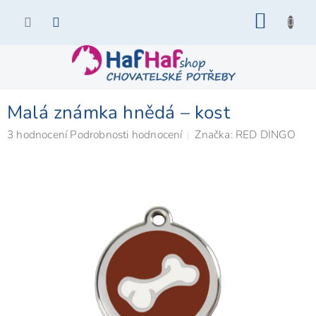
Přejít
NÁKU
na
KOŠÍK
obsah
Malá známka hnědá – kost
Průměrné
3 hodnocení
Podrobnosti hodnocení
Značka:
RED DINGO
hodnocení
produktu
je
5,0
z
5
hvězdiček.