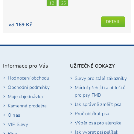
je
12
25
4,6
z
5
DETAIL
169 Kč
od
hvězdiček.
Z
á
p
Informace pro Vás
UŽITEČNÉ ODKAZY
a
t
Hodnocení obchodu
Slevy pro stálé zákazníky
í
Obchodní podmínky
Módní přehlídka oblečků
pro psy FMD
Moje objednávka
Jak správně změřit psa
Kamenná prodejna
Proč oblékat psa
O nás
Výběr psa pro alergika
VIP Slevy
Jak vybrat psí pelíšek
Blog