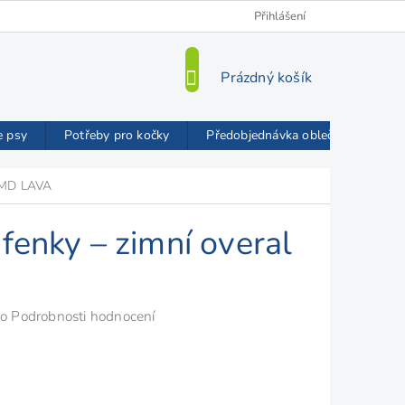
Kamenná prodejna
O nás
VIP Slevy
Přihlášení
Blog
Mož
NÁKUPNÍ
Prázdný košík
KOŠÍK
e psy
Potřeby pro kočky
Předobjednávka oblečků FMD
 FMD LAVA
fenky – zimní overal
o
Podrobnosti hodnocení