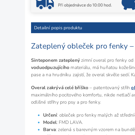
Detailní popis produktu
Zateplený obleček pro fenky –
Sinteponem zateplený
zimní overal pro fenky od
voduodpuzujícího
materiálu, má huňatou kožešino
pase a na hrudníku zajistí, že overal skvěle sedí.
Overal zakrývá celé bříško
– patentovaný střih
o
maximálního pocitového komfortu, nikde netlačí a
odlišné střihy pro psy a pro fenky.
Určení
: obleček pro fenky malých až středn
Model
: FMD LAVA.
Barva
: zelená s barevným vzorem na bundě