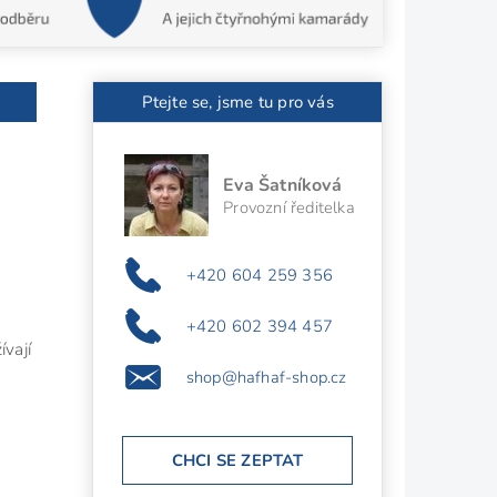
Ptejte se, jsme tu pro vás
Eva Šatníková
Provozní ředitelka
v
+420 604 259 356
+420 602 394 457
vají
shop@hafhaf-shop.cz
CHCI SE ZEPTAT