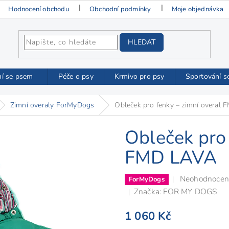
Hodnocení obchodu
Obchodní podmínky
Moje objednávka
HLEDAT
ní se psem
Péče o psy
Krmivo pro psy
Sportování s
Zimní overaly ForMyDogs
Obleček pro fenky – zimní overal
Obleček pro 
FMD LAVA
Průměrné
Neohodnocen
ForMyDogs
hodnocení
Značka:
FOR MY DOGS
produktu
1 060 Kč
je
0,0