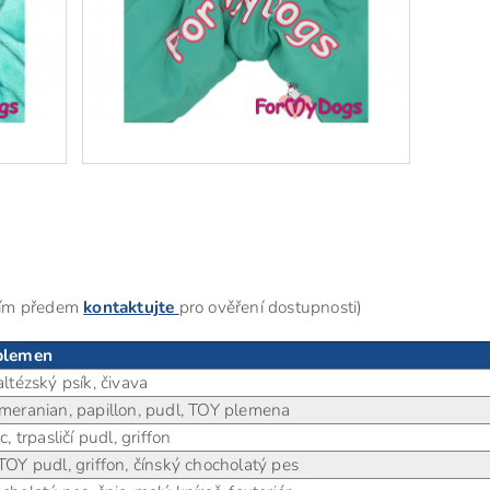
osím předem
kontaktujte
pro ověření dostupnosti)
 plemen
altézský psík, čivava
omeranian, papillon, pudl, TOY plemena
c, trpasličí pudl, griffon
TOY pudl, griffon, čínský chocholatý pes