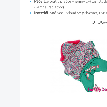
Péče
: lze prát v pračce – jemný cyklus, stu
(kamna, radiátory).
Materiál
: vně voduodpudivý polyester, uvni
FOTOGALE