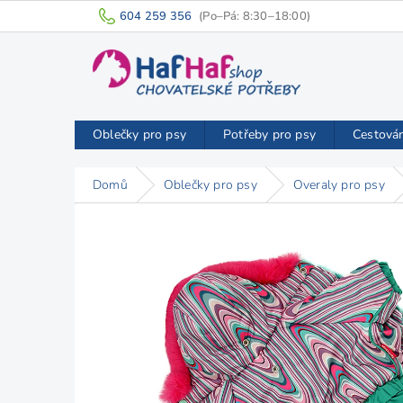
Přejít
604 259 356
na
obsah
Oblečky pro psy
Potřeby pro psy
Cestová
Domů
Oblečky pro psy
Overaly pro psy