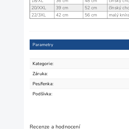
18/XL
36 cm
48 cm
čínský cho
20/XXL
39 cm
52 cm
čínský cho
22/3XL
42 cm
56 cm
malý knírač
Parametry
Kategorie
:
Záruka
:
Pes/fenka
:
Podšívka
:
Recenze a hodnocení