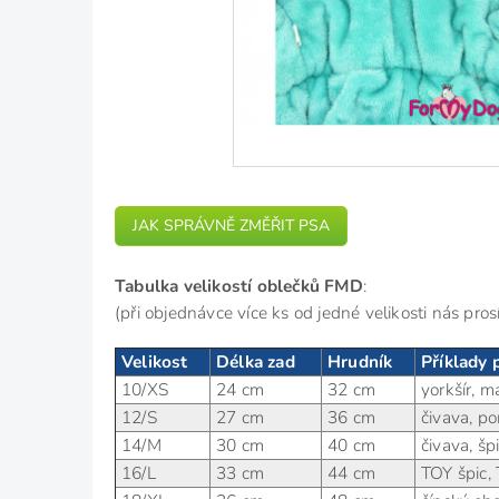
JAK SPRÁVNĚ ZMĚŘIT PSA
Tabulka velikostí oblečků FMD
:
(při objednávce více ks od jedné velikosti nás pr
Velikost
Délka zad
Hrudník
Příklady
10/XS
24 cm
32 cm
yorkšír, m
12/S
27 cm
36 cm
čivava, p
14/M
30 cm
40 cm
čivava, špi
16/L
33 cm
44 cm
TOY špic, 