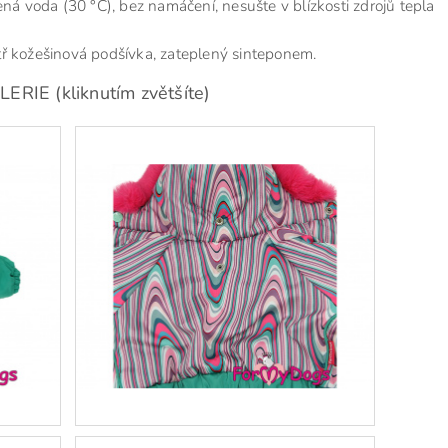
dená voda (30 °C), bez namáčení, nesušte v blízkosti zdrojů tepla
tř kožešinová podšívka, zateplený sinteponem.
RIE (kliknutím zvětšíte)