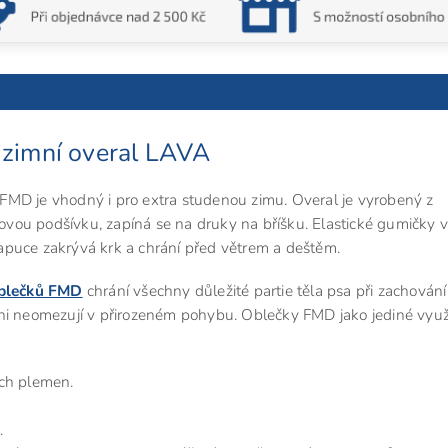
 zimní overal LAVA
 FMD je vhodný i pro extra studenou zimu. Overal je vyrobený z
vou podšívku, zapíná se na druky na bříšku. Elastické gumičky 
 Kapuce zakrývá krk a chrání před větrem a deštěm.
blečků FMD
chrání všechny důležité partie těla psa při zachování
ni neomezují v přirozeném pohybu. Oblečky FMD jako jediné využí
ích plemen.
.