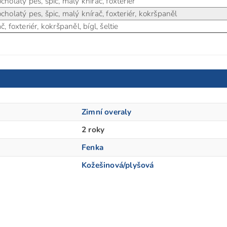
cholatý pes, špic, malý knírač, foxteriér
cholatý pes, špic, malý knírač, foxteriér, kokršpaněl
, foxteriér, kokršpaněl, bígl, šeltie
Zimní overaly
2 roky
Fenka
Kožešinová/plyšová