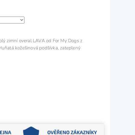
eplý zimní overal LAVA od For My Dogs z
Huňatá kožešinová podšívka, zateplený