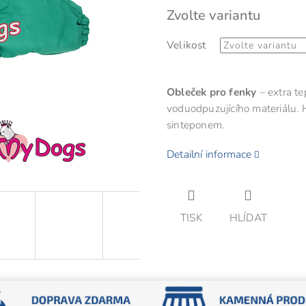
Měrná
Zvolte variantu
z
cena:
5
Velikost
hvězdiček.
Obleček pro fenky
– extra t
voduodpuzujícího materiálu. 
sinteponem.
Detailní informace
TISK
HLÍDAT