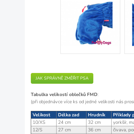
JAK SPRÁVNĚ ZMĚŘIT PSA
Tabulka velikostí oblečků FMD
:
(při objednávce více ks od jedné velikosti nás pr
Velikost
Délka zad
Hrudník
Příklady
10/XS
24 cm
32 cm
yorkšír, m
12/S
27 cm
36 cm
čivava, p