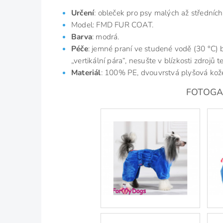
Určení
: obleček pro psy malých až středníc
Model: FMD FUR COAT.
Barva
: modrá.
Péče
: jemné praní ve studené vodě (30 °C) 
„vertikální pára“, nesušte v blízkosti zdrojů t
Materiál
: 100% PE, dvouvrstvá plyšová kož
FOTOGALE