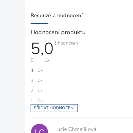
Recenze a hodnocení
Hodnocení produktu
5,0
Průměrné
1 hodnocení
hodnocení
produktu
je
5
1x
5,0
z
5
4
0x
hvězdiček.
3
0x
2
0x
1
0x
PŘIDAT HODNOCENÍ
V
ý
p
Lucie Chmelíková
i
LC