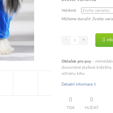
cena:
z
Velikost
5
hvězdiček.
Můžeme doručit:
Zvolte vari
PŘ
Obleček pro psy
– mimořádn
dvouvrstvé plyšové kožešiny. 
ochranu krku.
Detailní informace
TISK
HLÍDAT