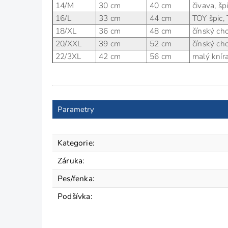
14/M
30 cm
40 cm
čivava, špi
16/L
33 cm
44 cm
TOY špic, 
18/XL
36 cm
48 cm
čínský cho
20/XXL
39 cm
52 cm
čínský cho
22/3XL
42 cm
56 cm
malý knírač
Parametry
Kategorie
:
Záruka
:
Pes/fenka
:
Podšívka
: