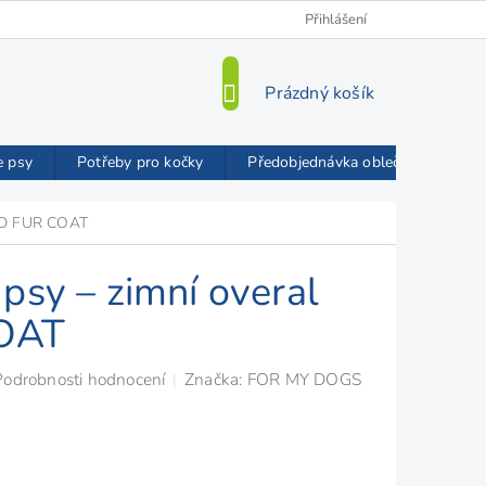
Kamenná prodejna
O nás
VIP Slevy
Přihlášení
Blog
Mož
NÁKUPNÍ
Prázdný košík
KOŠÍK
e psy
Potřeby pro kočky
Předobjednávka oblečků FMD
FMD FUR COAT
psy – zimní overal
OAT
Podrobnosti hodnocení
Značka:
FOR MY DOGS