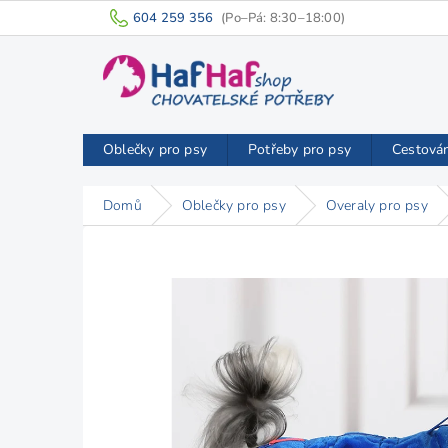
Přejít
604 259 356
na
obsah
Oblečky pro psy
Potřeby pro psy
Cestová
Domů
Oblečky pro psy
Overaly pro psy