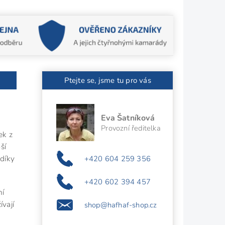
Ptejte se, jsme tu pro vás
Eva Šatníková
Provozní ředitelka
ek z
ší
 díky
+420 604 259 356
+420 602 394 457
ní
vají
shop@hafhaf-shop.cz