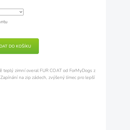
antu
IDAT DO KOŠÍKU
ě teplý zimní overal FUR COAT od ForMyDogs z
Zapínání na zip zádech, zvýšený límec pro lepší