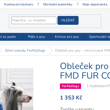
Hodnocení obchodu
Obchodní podmínky
Moje objednávka
HLEDAT
ní se psem
Péče o psy
Krmivo pro psy
Sportování s
Zimní overaly ForMyDogs
Obleček pro psy – zimní overal 
Obleček pro 
FMD FUR C
Průměrné
1 hodnocení
ForMyDogs
hodnocení
1 353 Kč
produktu
je
Měrná
Zvolte variantu
5,0