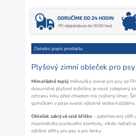
Detailní popis produktu
Plyšový zimní obleček pro p
Mimořádně teplý
měkoučký overal pro psy od FM
dvouvrstvé plyšové kožešiny je navíc zateplený s
ochranu krku před chladem má zvýšený límec. Širš
gumičkám v pase overal výborně sedne každému p
Obleček zakrývá celé bříško
– patentovaný střih
maximálního pocitového komfortu, nikde netlačí a
odlišné střihy pro psy a pro fenky.