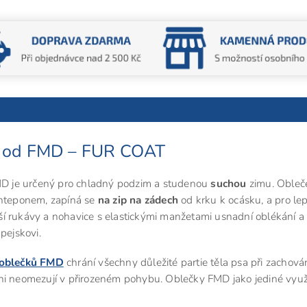
sy od FMD – FUR COAT
D je určený pro chladný podzim a studenou
suchou
zimu. Obleč
inteponem, zapíná se
na zip na zádech
od krku k ocásku, a pro lep
í rukávy a nohavice s elastickými manžetami usnadní oblékání a
ejskovi.
oblečků FMD
chrání všechny důležité partie těla psa při zachová
ni neomezují v přirozeném pohybu. Oblečky FMD jako jediné využí