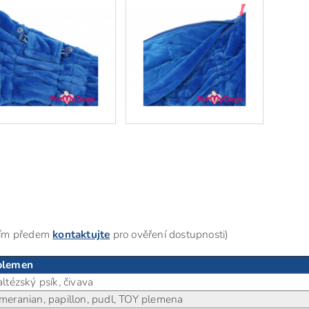
osím předem
kontaktujte
pro ověření dostupnosti)
 plemen
altézský psík, čivava
omeranian, papillon, pudl, TOY plemena