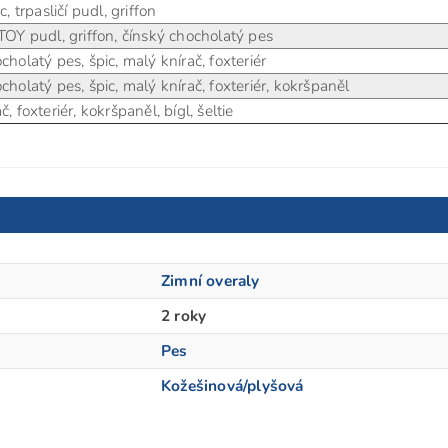
c, trpasličí pudl, griffon
TOY pudl, griffon, čínský chocholatý pes
cholatý pes, špic, malý knírač, foxteriér
cholatý pes, špic, malý knírač, foxteriér, kokršpaněl
, foxteriér, kokršpaněl, bígl, šeltie
Zimní overaly
2 roky
Pes
Kožešinová/plyšová