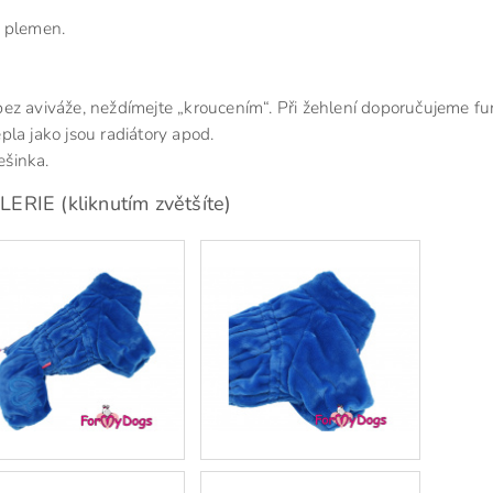
h plemen.
bez aviváže, neždímejte „kroucením“. Při žehlení doporučujeme fu
epla jako jsou radiátory apod.
ešinka.
RIE (kliknutím zvětšíte)