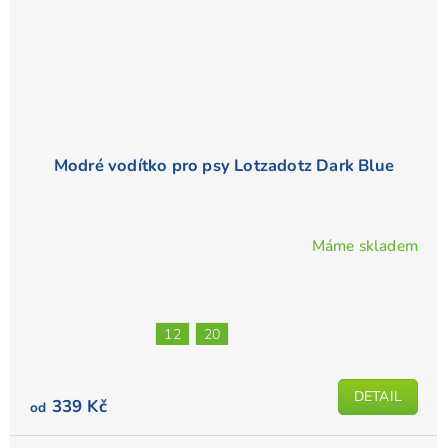
Modré vodítko pro psy Lotzadotz Dark Blue
Máme skladem
Průměrné
hodnocení
produktu
je
12
20
5,0
z
5
DETAIL
339 Kč
od
hvězdiček.