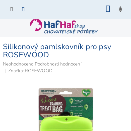
Přejít
NÁKU
na
KOŠÍK
obsah
Silikonový pamlskovník pro psy
ROSEWOOD
Průměrné
Neohodnoceno
Podrobnosti hodnocení
hodnocení
Značka:
ROSEWOOD
produktu
je
0,0
z
5
hvězdiček.