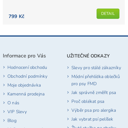
DETAIL
799 Kč
Z
á
p
Informace pro Vás
UŽITEČNÉ ODKAZY
a
t
Hodnocení obchodu
Slevy pro stálé zákazníky
í
Obchodní podmínky
Módní přehlídka oblečků
pro psy FMD
Moje objednávka
Jak správně změřit psa
Kamenná prodejna
Proč oblékat psa
O nás
Výběr psa pro alergika
VIP Slevy
Jak vybrat psí pelíšek
Blog
Žlutá stužka na obojku