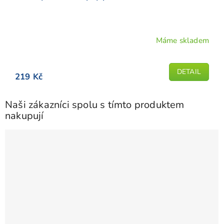
Máme skladem
Průměrné
hodnocení
produktu
DETAIL
219 Kč
je
5,0
z
Naši zákazníci spolu s tímto produktem
5
nakupují
hvězdiček.