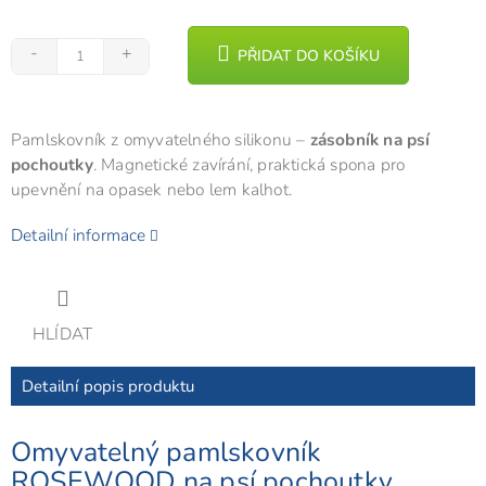
PŘIDAT DO KOŠÍKU
Pamlskovník z omyvatelného silikonu –
zásobník na psí
pochoutky
. Magnetické zavírání, praktická spona pro
upevnění na opasek nebo lem kalhot.
Detailní informace
HLÍDAT
Detailní popis produktu
Omyvatelný pamlskovník
ROSEWOOD na psí pochoutky