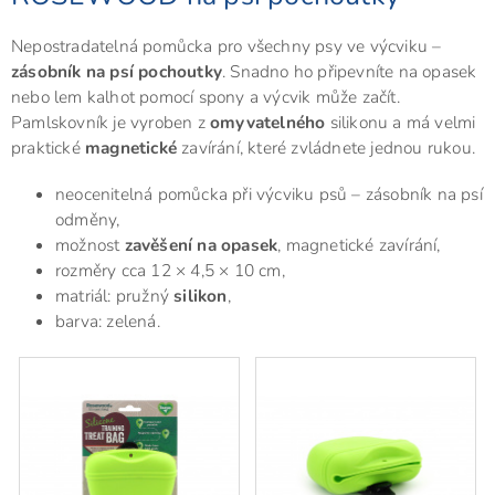
Nepostradatelná pomůcka pro všechny psy ve výcviku –
zásobník na psí pochoutky
. Snadno ho připevníte na opasek
nebo lem kalhot pomocí spony a výcvik může začít.
Pamlskovník je vyroben z
omyvatelného
silikonu a má velmi
praktické
magnetické
zavírání, které zvládnete jednou rukou.
neocenitelná pomůcka při výcviku psů – zásobník na psí
odměny,
možnost
zavěšení na opasek
, magnetické zavírání,
rozměry cca 12 × 4,5 × 10 cm,
matriál: pružný
silikon
,
barva: zelená.