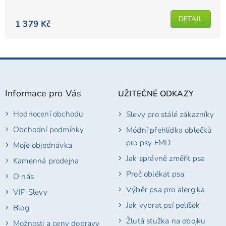
z
5
DETAIL
1 379 Kč
hvězdiček.
Z
á
p
Informace pro Vás
UŽITEČNÉ ODKAZY
a
t
Hodnocení obchodu
Slevy pro stálé zákazníky
í
Obchodní podmínky
Módní přehlídka oblečků
pro psy FMD
Moje objednávka
Jak správně změřit psa
Kamenná prodejna
Proč oblékat psa
O nás
Výběr psa pro alergika
VIP Slevy
Jak vybrat psí pelíšek
Blog
Žlutá stužka na obojku
Možnosti a ceny dopravy