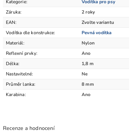
Kategorie
:
Vodítka pro psy
Záruka
:
2 roky
EAN
:
Zvolte variantu
Vodítka dle konstrukce
:
Pevná vodítka
Materiál
:
Nylon
Reflexní prvky
:
Ano
Délka
:
1,8 m
Nastavitelné
:
Ne
Průměr lanka
:
8 mm
Karabina
:
Ano
Recenze a hodnocení