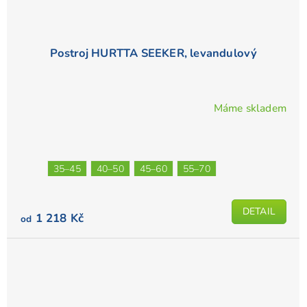
Postroj HURTTA SEEKER, levandulový
Máme skladem
35–45
40–50
45–60
55–70
DETAIL
1 218 Kč
od