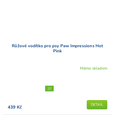
Růžové vodítko pro psy Paw Impressions Hot
Pink
Máme skladem
Průměrné
hodnocení
produktu
je
20
5,0
z
5
DETAIL
439 Kč
hvězdiček.