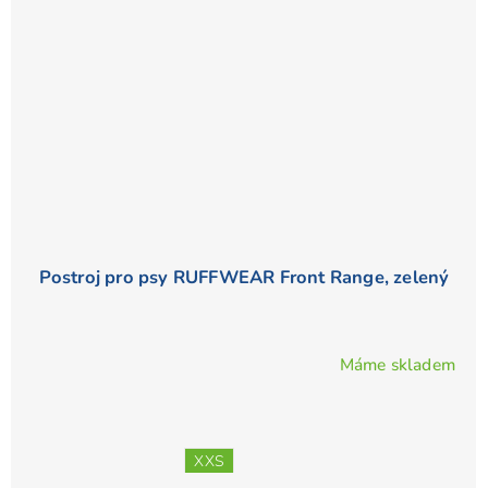
Postroj pro psy RUFFWEAR Front Range, zelený
Máme skladem
Průměrné
hodnocení
produktu
je
XXS
5,0