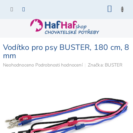
Přejít
NÁKU
na
KOŠÍK
obsah
Vodítko pro psy BUSTER, 180 cm, 8
mm
Průměrné
Neohodnoceno
Podrobnosti hodnocení
Značka:
BUSTER
hodnocení
produktu
je
0,0
z
5
hvězdiček.