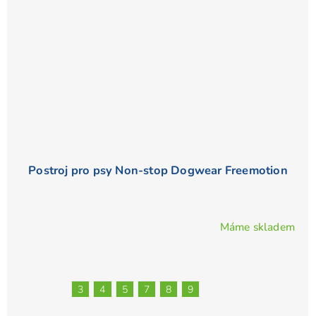
Postroj pro psy Non-stop Dogwear Freemotion
Máme skladem
Průměrné
hodnocení
produktu
je
3
4
5
7
8
9
4,9