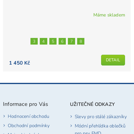
Máme skladem
Průměrné
hodnocení
produktu
je
3
4
5
6
7
8
4,9
z
5
DETAIL
1 450 Kč
hvězdiček.
Z
á
p
Informace pro Vás
UŽITEČNÉ ODKAZY
a
t
Hodnocení obchodu
Slevy pro stálé zákazníky
í
Obchodní podmínky
Módní přehlídka oblečků
pro psy FMD