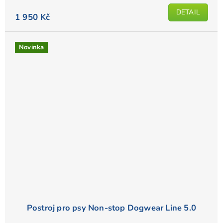
z
5
DETAIL
1 950 Kč
hvězdiček.
Novinka
Postroj pro psy Non-stop Dogwear Line 5.0