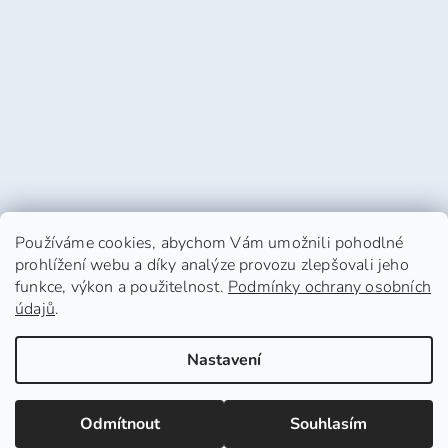
Používáme cookies, abychom Vám umožnili pohodlné
prohlížení webu a díky analýze provozu zlepšovali jeho
funkce, výkon a použitelnost.
Podmínky ochrany osobních
údajů
.
Vytvořil Shoptet
Nastavení
Copyright 2026
HafHaf-shop.cz
. Všechna práva
Odmítnout
Souhlasím
vyhrazena.
Upravit nastavení cookies