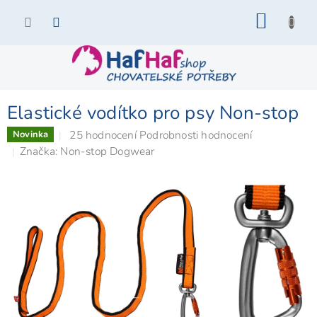
Přejít
NÁKU
na
KOŠÍK
obsah
Elastické vodítko pro psy Non-stop
Průměrné
25 hodnocení
Podrobnosti hodnocení
Novinka
hodnocení
Značka:
Non-stop Dogwear
produktu
je
5,0
z
5
hvězdiček.