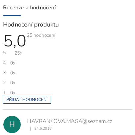
Recenze a hodnocení
Hodnocení produktu
5,0
Průměrné
25 hodnocení
hodnocení
produktu
je
5
25x
5,0
z
5
4
0x
hvězdiček.
3
0x
2
0x
1
0x
PŘIDAT HODNOCENÍ
V
ý
p
HAVRANKOVA.MASA@seznam.cz
i
H
s
|
24.6.2018
Hodnocení produktu je 5 z 5 hvězdiček.
h