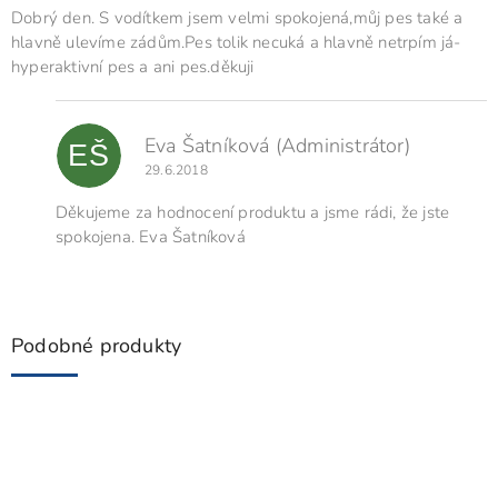
o
Dobrý den. S vodítkem jsem velmi spokojená,můj pes také a
d
hlavně ulevíme zádům.Pes tolik necuká a hlavně netrpím já-
n
hyperaktivní pes a ani pes.děkuji
o
c
e
Eva Šatníková
(Administrátor)
n
EŠ
í
29.6.2018
Děkujeme za hodnocení produktu a jsme rádi, že jste
spokojena. Eva Šatníková
Podobné produkty