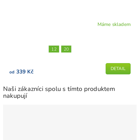
Máme skladem
Průměrné
hodnocení
produktu
je
12
20
5,0
z
5
DETAIL
339 Kč
od
hvězdiček.
Naši zákazníci spolu s tímto produktem
nakupují