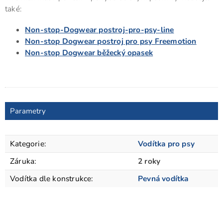
také:
Non-stop-Dogwear postroj-pro-psy-line
Non-stop Dogwear postroj pro psy Freemotion
Non-stop Dogwear běžecký opasek
Parametry
Kategorie
:
Vodítka pro psy
Záruka
:
2 roky
Vodítka dle konstrukce
:
Pevná vodítka