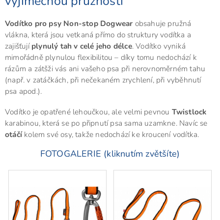
výjimečnou pružností
Vodítko pro psy Non-stop Dogwear
obsahuje pružná
vlákna, která jsou vetkaná přímo do struktury vodítka a
zajišťují
plynulý tah v celé jeho délce
. Vodítko vyniká
mimořádně plynulou flexibilitou – díky tomu nedochází k
rázům a zátšži vás ani vašeho psa při nerovnoměrném tahu
(např. v zatáčkách, při nečekaném zrychlení, při vyběhnutí
psa apod.).
Vodítko je opatřené lehoučkou, ale velmi pevnou
Twistlock
karabinou, která se po připnutí psa sama uzamkne. Navíc se
otáčí
kolem své osy, takže nedochází ke kroucení vodítka.
FOTOGALERIE (kliknutím zvětšíte)