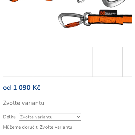
od
1 090 Kč
Měrná
Zvolte variantu
cena:
Délka
Můžeme doručit:
Zvolte variantu