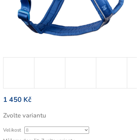
1 450 Kč
Měrná
Zvolte variantu
cena:
Velikost