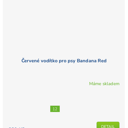
Červené vodítko pro psy Bandana Red
Máme skladem
Průměrné
hodnocení
produktu
je
12
4,3
z
5
DETAIL