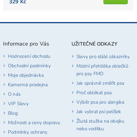
329 Kč
hvězdiček.
Z
á
p
Informace pro Vás
UŽITEČNÉ ODKAZY
a
t
Hodnocení obchodu
Slevy pro stálé zákazníky
í
Obchodní podmínky
Módní přehlídka oblečků
pro psy FMD
Moje objednávka
Jak správně změřit psa
Kamenná prodejna
Proč oblékat psa
O nás
Výběr psa pro alergika
VIP Slevy
Jak vybrat psí pelíšek
Blog
Žlutá stužka na obojku
Možnosti a ceny dopravy
nebo vodítku
Podmínky ochrany