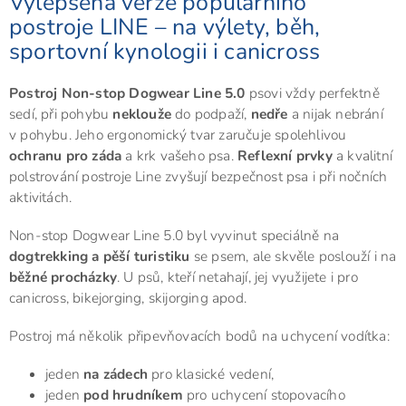
Vylepšená verze populárního
postroje LINE – na výlety, běh,
sportovní kynologii i canicross
Postroj Non-stop Dogwear Line 5.0
psovi vždy perfektně
sedí, při pohybu
neklouže
do podpaží,
nedře
a nijak nebrání
v pohybu. Jeho ergonomický tvar zaručuje spolehlivou
ochranu pro záda
a krk vašeho psa.
Reflexní prvky
a kvalitní
polstrování postroje Line zvyšují bezpečnost psa i při nočních
aktivitách.
Non-stop Dogwear Line 5.0 byl vyvinut speciálně na
dogtrekking a pěší turistiku
se psem, ale skvěle poslouží i na
běžné procházky
. U psů, kteří netahají, jej využijete i pro
canicross, bikejorging, skijorging apod.
Postroj má několik připevňovacích bodů na uchycení vodítka:
jeden
na zádech
pro klasické vedení,
jeden
pod hrudníkem
pro uchycení stopovacího