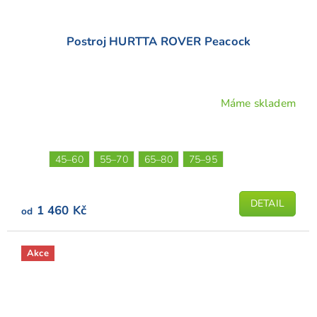
Postroj HURTTA ROVER Peacock
Máme skladem
45–60
55–70
65–80
75–95
DETAIL
1 460 Kč
od
Akce