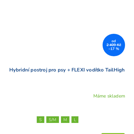
od
2 409 Kč
–17 %
Hybridní postroj pro psy + FLEXI vodítko TailHigh
Máme skladem
S
S/M
M
L