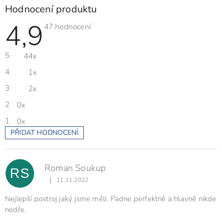
Hodnocení produktu
4,9
Průměrné
47 hodnocení
hodnocení
produktu
je
5
44x
4,9
z
5
4
1x
hvězdiček.
3
2x
2
0x
1
0x
PŘIDAT HODNOCENÍ
V
ý
p
Roman Soukup
i
RS
s
|
11.11.2022
Hodnocení produktu je 5 z 5 hvězdiček.
h
o
Nejlepší postroj jaký jsme měli. Padne perfektně a hlavně nikde
d
nedře.
n