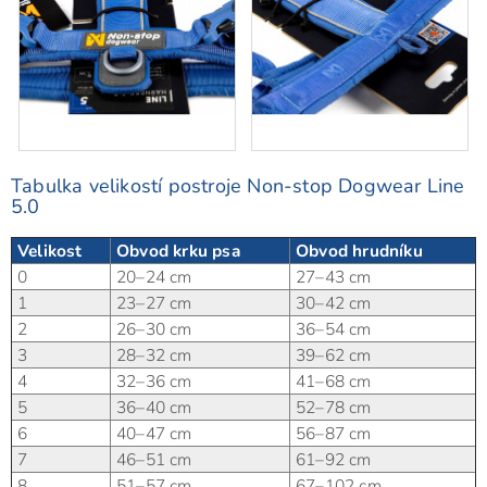
Tabulka velikostí postroje Non-stop Dogwear Line
5.0
Velikost
Obvod krku psa
Obvod hrudníku
0
20–24 cm
27–43 cm
1
23–27 cm
30–42 cm
2
26–30 cm
36–54 cm
3
28–32 cm
39–62 cm
4
32–36 cm
41–68 cm
5
36–40 cm
52–78 cm
6
40–47 cm
56–87 cm
7
46–51 cm
61–92 cm
8
51–57 cm
67–102 cm