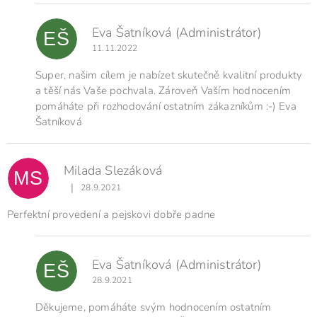
o
c
Eva Šatníková
(Administrátor)
e
EŠ
n
11.11.2022
í
Super, našim cílem je nabízet skutečně kvalitní produkty
a těší nás Vaše pochvala. Zároveň Vaším hodnocením
pomáháte při rozhodování ostatním zákazníkům :-) Eva
Šatníková
Milada Slezáková
MS
|
28.9.2021
Hodnocení produktu je 5 z 5 hvězdiček.
Perfektní provedení a pejskovi dobře padne
Eva Šatníková
(Administrátor)
EŠ
28.9.2021
Děkujeme, pomáháte svým hodnocením ostatním