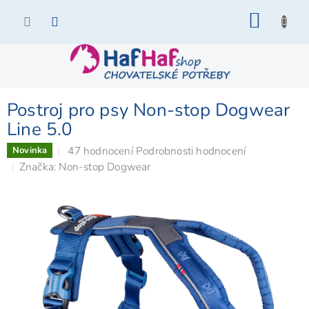
Přejít
NÁKU
na
KOŠÍK
obsah
Postroj pro psy Non-stop Dogwear
Line 5.0
Průměrné
47 hodnocení
Podrobnosti hodnocení
Novinka
hodnocení
Značka:
Non-stop Dogwear
produktu
je
4,9
z
5
hvězdiček.