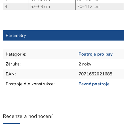
9
57–63 cm
70–112 cm
Parametry
Kategorie
:
Postroje pro psy
Záruka
:
2 roky
EAN
:
7071652021685
Postroje dle konstrukce
:
Pevné postroje
Recenze a hodnocení