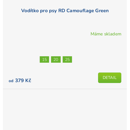
Vodítko pro psy RD Camouflage Green
Máme skladem
Průměrné
hodnocení
produktu
je
15
20
25
5,0
z
5
DETAIL
379 Kč
od
hvězdiček.